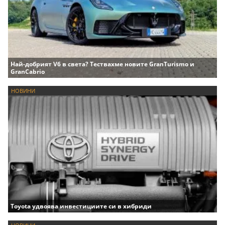
Най-добрият V6 в света? Тествахме новите GranTurismo и
GranCabrio
НОВИНИ
Toyota удвоява инвестициите си в хибриди