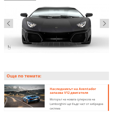
Още по темата:
Наследникът на Aventador
запазва V12 двигателя
Моторът на новата суперкола на
Lamborghini ще бъде част от хибридна
система