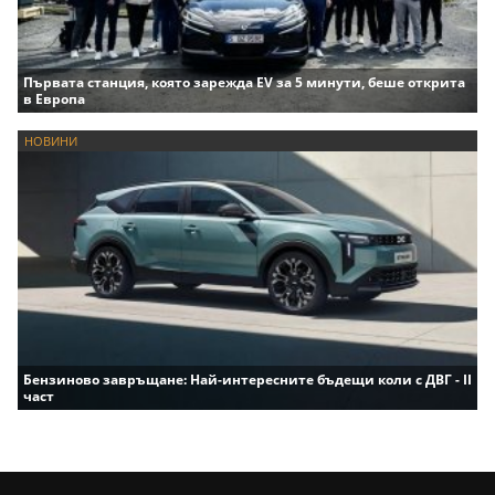
Първата станция, която зарежда EV за 5 минути, беше открита
в Европа
НОВИНИ
Бензиново завръщане: Най-интересните бъдещи коли с ДВГ - II
част