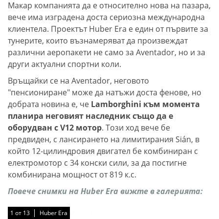
Макар компанията да е относително нова на пазара,
вече има изградена доста сериозна международна
клиентела. Проектът Huber Era е един от първите за
тунерите, които възнамеряват да произвеждат
различни аеропакети не само за Aventador, но и за
други актуални спортни коли.
Връщайки се на Aventador, неговото
"пенсиониране" може да натъжи доста фенове, но
добрата новина е, че
Lamborghini към момента
планира неговият наследник също да е
оборудван с V12 мотор
. Този ход вече бе
предвиден, с лансирането на лимитирания Sián, в
който 12-цилиндровия двигател бе комбиниран с
електромотор с 34 конски сили, за да постигне
комбинирана мощност от 819 к.с.
Повече снимки на Huber Era вижте в галерията:
1
1
1
1
1
1
1
1
1
1
1
1
1
от
от
от
от
от
от
от
от
от
от
от
от
от
13
13
13
13
13
13
13
13
13
13
13
13
13
Huber Era
Huber Era
Huber Era
Huber Era
Huber Era
Huber Era
Huber Era
Huber Era
Huber Era
Huber Era
Huber Era
Huber Era
Huber Era