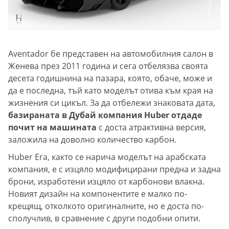
Aventador бе представен на автомобилния салон в
Женева през 2011 година и сега отбелязва своята
десета годишнина на пазара, която, обаче, може и
да е последна, тъй като моделът отива към края на
жизнения си цикъл. За да отбележи знаковата дата,
базираната в Дубай компания Huber отдаде
почит на машината
с доста атрактивна версия,
заложила на доволно количество карбон.
Huber Era, както се нарича моделът на арабската
компания, е с изцяло модифицирани предна и задна
брони, изработени изцяло от карбонови влакна.
Новият дизайн на компонентите е малко по-
крещящ, отколкото оригиналните, но е доста по-
сполучлив, в сравнение с други подобни опити.