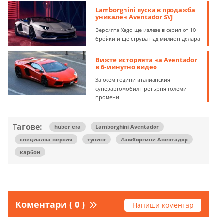
Lamborghini пуска в продажба
уникален Aventador SVJ
Версията Xago ще излезе в серия от 10
бройки и ще струва над милион долара
Вижте историята на Aventador
в 6-минутно видео
За осем години италианският
суперавтомобил претърпя големи
промени
Тагове:
huber era
Lamborghini Aventador
специална версия
тунинг
Ламборгини Авентадор
карбон
Коментари ( 0 )
Напиши коментар