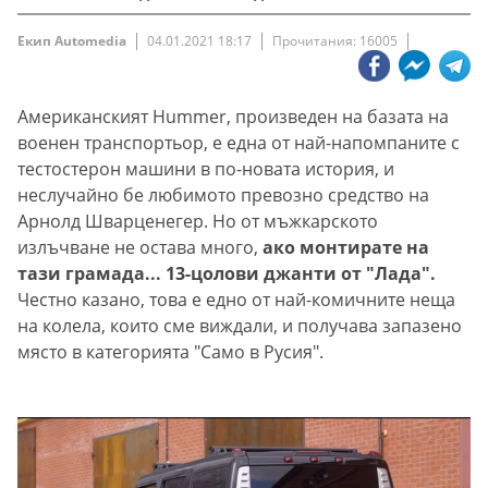
Екип Automedia
04.01.2021 18:17
Прочитания: 16005
Американският Hummer, произведен на базата на
военен транспортьор, е една от най-напомпаните с
тестостерон машини в по-новата история, и
неслучайно бе любимото превозно средство на
Арнолд Шварценегер. Но от мъжкарското
излъчване не остава много,
ако монтирате на
тази грамада... 13-цолови джанти от "Лада".
Честно казано, това е едно от най-комичните неща
на колела, които сме виждали, и получава запазено
място в категорията "Само в Русия".