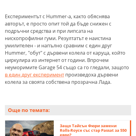
Експериментът с Hummer-а, както обяснява
авторът, е просто опит той да бъде снижен с
подръчни средства и при липсата на
нископрофилни гуми. Резултатът е наистина
умилителен - и напълно сравним с един друг
Hummer, "обут" с дървени колела от каруца, който
циркулира из интернет от години. Впрочем
неуморимите Garage 54 също са го гледали, защото
в един друг експеримент
произведоха дървени
колела за своята собствена прозрачна Лада.
Още по темата:
Защо Тайсън Фюри замени
Rolls-Royce със стар Passat за 550
евро?