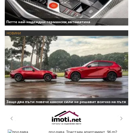
Петте най-надеждни германски автоматика
НОВИНИ
Защо два пъти повече конски сили не решават всичко на пътя
продава, Тристаен апартамент, 96 m2