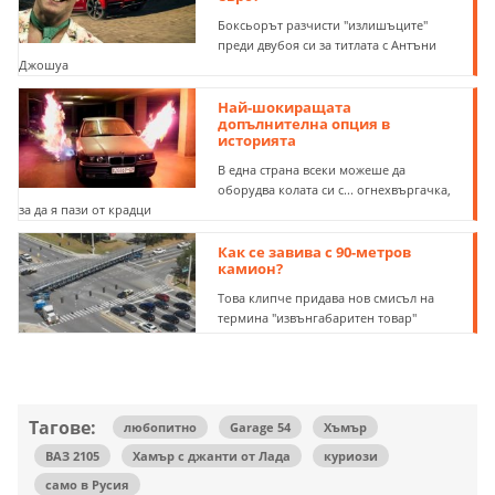
Боксьорът разчисти "излишъците"
преди двубоя си за титлата с Антъни
Джошуа
Най-шокиращата
допълнителна опция в
историята
В една страна всеки можеше да
оборудва колата си с... огнехвъргачка,
за да я пази от крадци
Как се завива с 90-метров
камион?
Това клипче придава нов смисъл на
термина "извънгабаритен товар"
Тагове:
любопитно
Garage 54
Хъмър
ВАЗ 2105
Хамър с джанти от Лада
куриози
само в Русия