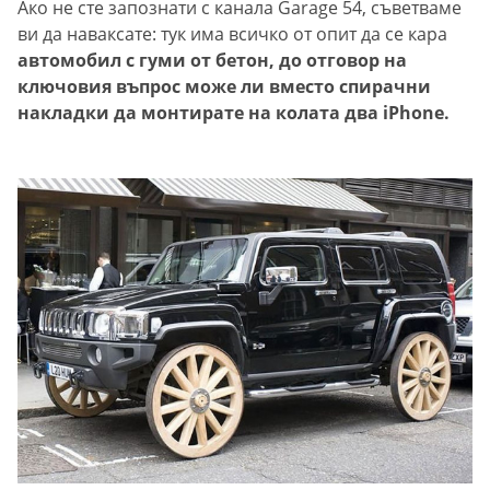
Ако не сте запознати с канала Garage 54, съветваме
ви да наваксате: тук има всичко от опит да се кара
автомобил с гуми от бетон, до отговор на
ключовия въпрос може ли вместо спирачни
накладки да монтирате на колата два iPhone.