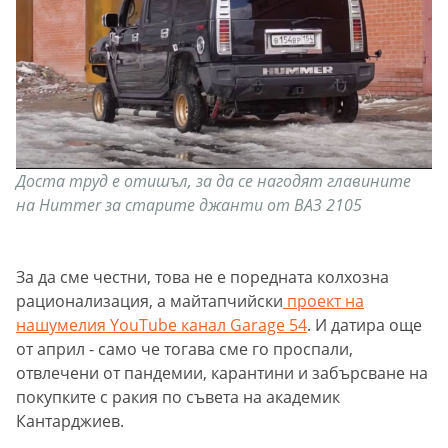
Доста труд е отишъл, за да се нагодят главините
на Hummer за старите джанти от ВАЗ 2105
За да сме честни, това не е поредната колхозна
рационализация, а майтапчийски
проект на
нашумелия YouTube канал Garage 54
. И датира още
от април - само че тогава сме го проспали,
отвлечени от пандемии, карантини и забърсване на
покупките с ракия по съвета на академик
Кантарджиев.