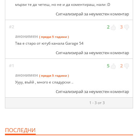
мързи те да четеш, но не и да коментираш, нали :D
Сигнализирай за неуместен коментар
#2
2
3
анонимен
( преди 5 години )
Тва е старо от ютуб канала Garage 54
Сигнализирай за неуместен коментар
#1
5
2
анонимен
( преди 5 години )
Уууу, въйй , много е сладурски ..
Сигнализирай за неуместен коментар
1 - 3 от 3
ПОСЛЕДНИ