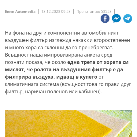
Екип Automedia
13.12.2023 09:53
Прочитания: 53553
На фона на други компонентни автомобилният
въздушен филтър изглежда някак си второстепенен
и много хора са склонни да го пренебрегват.
Всъщност наша импровизирана анкета сред
познати показа, че около
една трета от хората си
мислят, че ролята на въздушния филтър е да
филтрира въздуха, идващ в купето
от
климатичната система (всъщност това го прави друг
филтър, наричан поленов или кабинен).