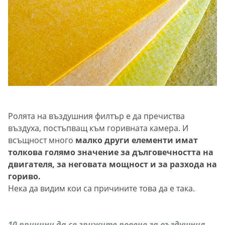
Ролята на въздушния филтър е да пречиства
въздуха, постъпващ към горивната камера. И
всъщност много
малко други елементи имат
толкова голямо значение за дълговечността на
двигателя, за неговата мощност и за разхода на
гориво.
Нека да видим кои са причините това да е така.
10 причини да се грижите повече за въздушния