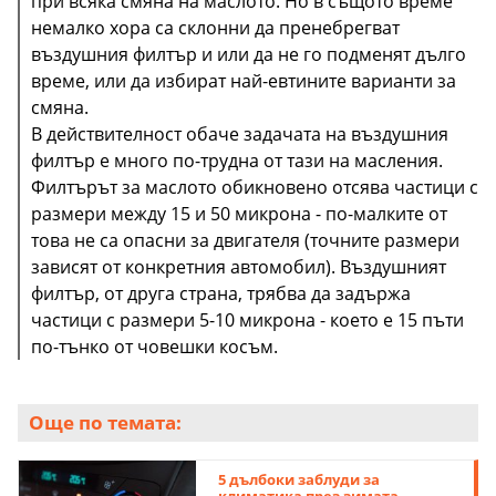
при всяка смяна на маслото. Но в същото време
немалко хора са склонни да пренебрегват
въздушния филтър и или да не го подменят дълго
време, или да избират най-евтините варианти за
смяна.
В действителност обаче задачата на въздушния
филтър е много по-трудна от тази на масления.
Филтърът за маслото обикновено отсява частици с
размери между 15 и 50 микрона - по-малките от
това не са опасни за двигателя (точните размери
зависят от конкретния автомобил). Въздушният
филтър, от друга страна, трябва да задържа
частици с размери 5-10 микрона - което е 15 пъти
по-тънко от човешки косъм.
Още по темата:
5 дълбоки заблуди за