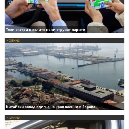
Тези екстри в колите не си струват парите
НОВИНИ
Китайски завод вдигна на крак военни в Европа
НОВИНИ