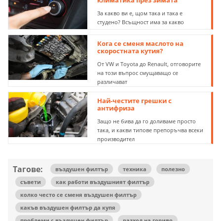
климатика през зимата
За какво ви е, щом така и така е
студено? Всъщност има за какво
Кога се сменя маслото на
скоростната кутия?
От VW и Toyota до Renault, отговорите
на този въпрос смущаващо се
различават
Най-честите грешки с
антифриза
Защо не бива да го доливаме просто
така, и какви типове препоръчва всеки
производител
Тагове:
въздушен филтър
техника
полезно
съвети
как работи въздушният филтър
колко често се сменя въздушен филтър
какъв въздушен филтър да купя
проблеми с въздушен филтър
разход на гориво