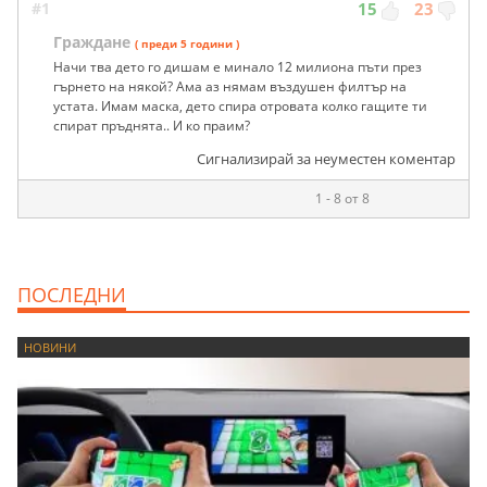
#1
15
23
Граждане
( преди 5 години )
Начи тва дето го дишам е минало 12 милиона пъти през
гърнето на някой? Ама аз нямам въздушен филтър на
устата. Имам маска, дето спира отровата колко гащите ти
спират пръднята.. И ко праим?
Сигнализирай за неуместен коментар
1 - 8 от 8
ПОСЛЕДНИ
НОВИНИ