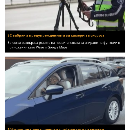
ЕС забрани предупрежденията за камери за скорост
Брюксел развързва ръцете на правителствата за спиране на функции в
приложения като Waze и Google Maps
108-годишна жена поднови шофьорската си книжка