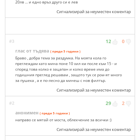
20лв ... и едно връз друго си е лев
Сигнализирай за неуместен коментар
#3
12
0
глас от тъдява
( преди 5 години )
Браво , добра тема за раздумка. На моята кола го
преглеждам като мина поне 10 хил км после към 15 - и
според това колко е зацапан и колко време има до
годишния преглед решавам , защото тук се ром-ят много
за пушека , а е по-лесно да минеш с нов филтър.
Сигнализирай за неуместен коментар
#2
29
2
анонимен
( преди 5 години )
направо се мятай от моста, облекчение за всички :)
Сигнализирай за неуместен коментар