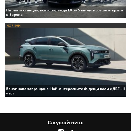
Първата станция, която зарежда EV за 5 минути, беше открита
в Европа
НОВИНИ
Бензиново завръщане: Най-интересните бъдещи коли с ДВГ - II
част
Следвай ни в: