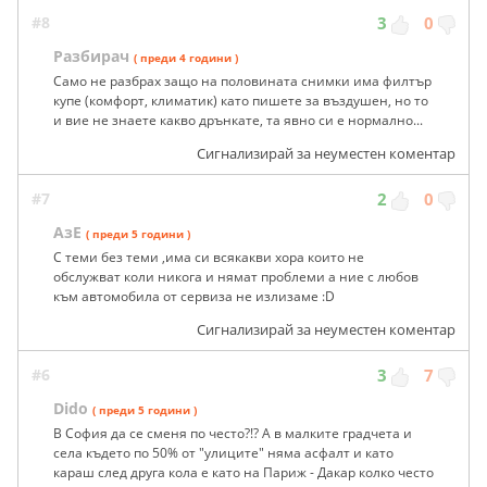
#8
3
0
Разбирач
( преди 4 години )
Само не разбрах защо на половината снимки има филтър
купе (комфорт, климатик) като пишете за въздушен, но то
и вие не знаете какво дрънкате, та явно си е нормално...
Сигнализирай за неуместен коментар
#7
2
0
АзЕ
( преди 5 години )
С теми без теми ,има си всякакви хора които не
обслужват коли никога и нямат проблеми а ние с любов
към автомобила от сервиза не излизаме :D
Сигнализирай за неуместен коментар
#6
3
7
Dido
( преди 5 години )
В София да се сменя по често?!? А в малките градчета и
села където по 50% от "улиците" няма асфалт и като
караш след друга кола е като на Париж - Дакар колко често