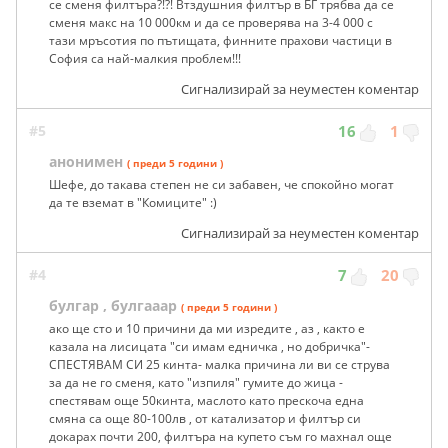
се сменя филтъра?!?! Втздушния филтър в БГ трябва да се
сменя макс на 10 000км и да се проверява на 3-4 000 с
тази мръсотия по пътищата, финните прахови частици в
София са най-малкия проблем!!!
Сигнализирай за неуместен коментар
#5
16
1
анонимен
( преди 5 години )
Шефе, до такава степен не си забавен, че спокойно могат
да те вземат в "Комиците" :)
Сигнализирай за неуместен коментар
#4
7
20
булгар , булгааар
( преди 5 години )
ако ще сто и 10 причини да ми изредите , аз , както е
казала на лисицата "си имам едничка , но добричка"-
СПЕСТЯВАМ СИ 25 кинта- малка причина ли ви се струва
за да не го сменя, като "изпиля" гумите до жица -
спестявам още 50кинта, маслото като прескоча една
смяна са още 80-100лв , от катализатор и филтър си
докарах почти 200, филтъра на купето съм го махнал още