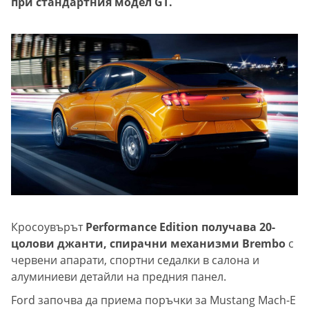
при стандартния модел GT.
Кросоувърът
Performance Edition получава 20-
цолови джанти, спирачни механизми Brembo
с
червени апарати, спортни седалки в салона и
алуминиеви детайли на предния панел.
Ford започва да приема поръчки за Mustang Mach-E