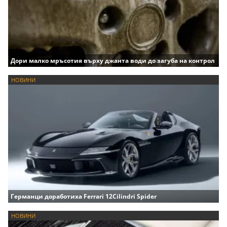
Дори малко мръсотия върху джанта води до загуба на контрол
НОВИНИ
Германци доработиха Ferrari 12Cilindri Spider
НОВИНИ