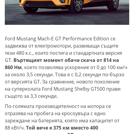
Ford Mustang Mach-E GT Performance Edition се
задвижва от електромотори, развиващи същите
тези 480 к.с., които постига и стандартната версия
GT.
Въртящият момент обаче скача от 814 на
860 Нм
, което позволява ускорение от 0 до 100 км/ч
за около 3,5 секунди. Това е с 0,2 секунди по-бързо
от версията GT. За сравнение, новото поколение
на суперколата Ford Mustang Shelby GT500 прави
същото за 3,3 секунди.
По-голямата производителност на мотора се
отразява на пробега на кросоувъра с едно
зареждане на батерията, която има капацитет от
88 кВт/ч.
Той вече е 375 км вместо 400