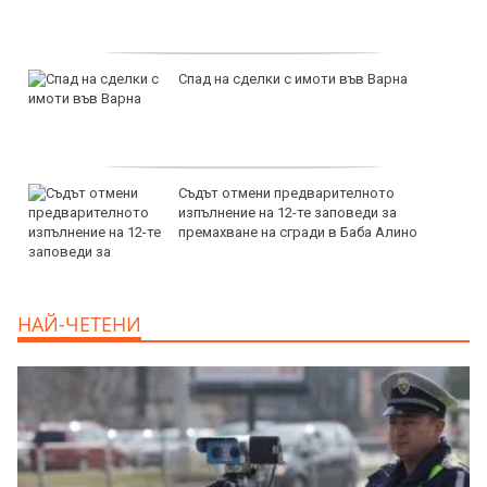
пад на сделки с имоти във Варна
прод
Варн
ъдът отмени предварителното
прода
зпълнение на 12-те заповеди за
1800
ремахване на сгради в Баба Алино
прод
НАЙ-ЧЕТЕНИ
1120