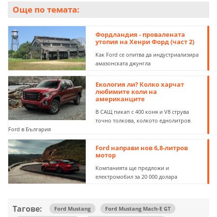
Още по темата:
Фордландия - провалената
утопия на Хенри Форд (част 2)
Как Ford се опитва да индустриализира
амазонската джунгла
Eкология ли? Колко харчат
любимите коли на
американците
В САЩ пикап с 400 коня и V8 струва
точно толкова, колкото еднолитров
Ford в България
Ford направи нов 6,8-литров
мотор
Компанията ще предложи и
електромобил за 20 000 долара
Тагове:
Ford Mustang
Ford Mustang Mach-E GT