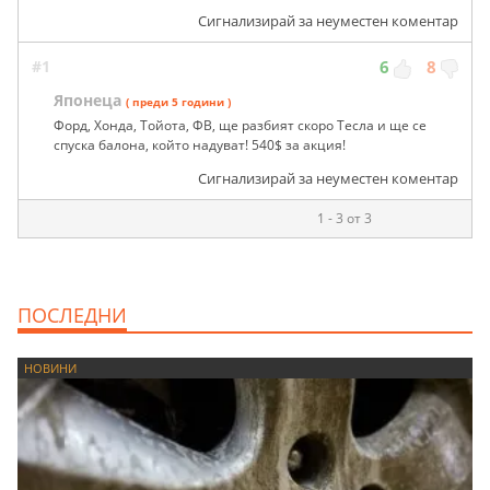
Сигнализирай за неуместен коментар
#1
6
8
Японеца
( преди 5 години )
Форд, Хонда, Тойота, ФВ, ще разбият скоро Тесла и ще се
спуска балона, който надуват! 540$ за акция!
Сигнализирай за неуместен коментар
1 - 3 от 3
ПОСЛЕДНИ
НОВИНИ