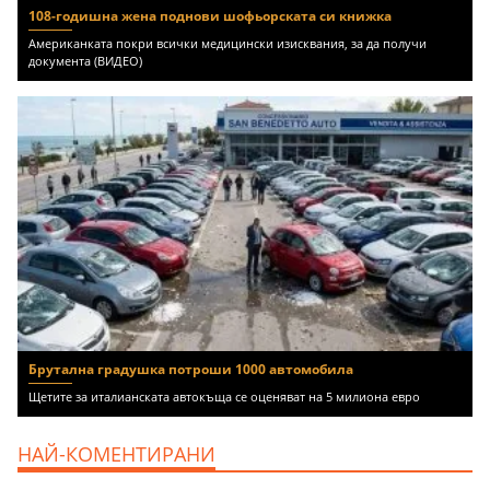
108-годишна жена поднови шофьорската си книжка
Американката покри всички медицински изисквания, за да получи
документа (ВИДЕО)
Брутална градушка потроши 1000 автомобила
Щетите за италианската автокъща се оценяват на 5 милиона евро
НАЙ-КОМЕНТИРАНИ