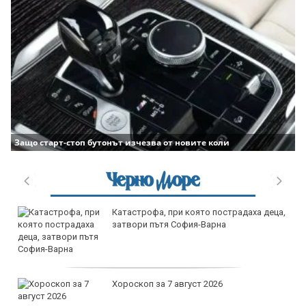
Защо старт-стоп бутонът изчезва от новите коли
атастрофа, при която пострадаха деца,
прод
атвори пътя София-Варна
с.Ло
ороскоп за 7 август 2026
прод
Варн