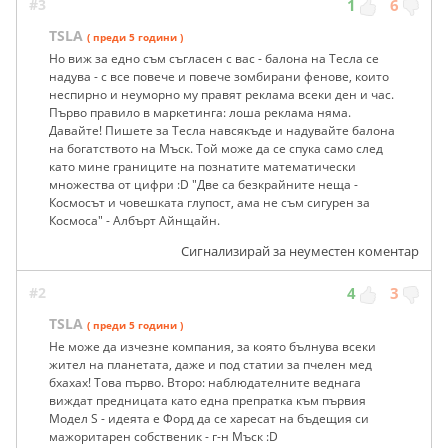
#3
1
6
TSLA
( преди 5 години )
Но виж за едно съм съгласен с вас - балона на Тесла се
надува - с все повече и повече зомбирани фенове, които
неспирно и неуморно му правят реклама всеки ден и час.
Първо правило в маркетинга: лоша реклама няма.
Давайте! Пишете за Тесла навсякъде и надувайте балона
на богатството на Мъск. Той може да се спука само след
като мине границите на познатите математически
множества от цифри :D "Две са безкрайните неща -
Космосът и човешката глупост, ама не съм сигурен за
Космоса" - Албърт Айнщайн.
Сигнализирай за неуместен коментар
#2
4
3
TSLA
( преди 5 години )
Не може да изчезне компания, за която бълнува всеки
жител на планетата, даже и под статии за пчелен мед
бхахах! Това първо. Второ: наблюдателните веднага
виждат предницата като една препратка към първия
Модел S - идеята е Форд да се харесат на бъдещия си
мажоритарен собственик - г-н Мъск :D