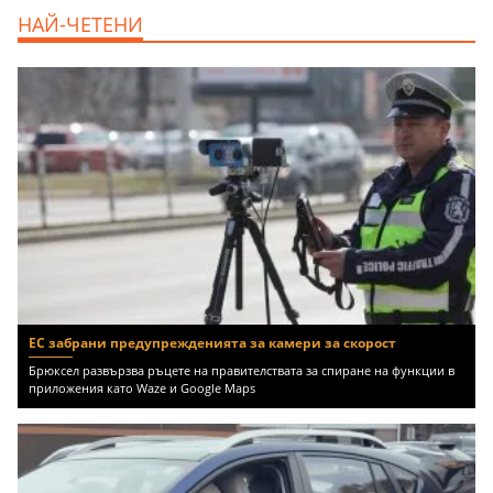
продава, Къща, 370 m2 София област, гр.
НАЙ-ЧЕТЕНИ
Костинброд, 358000 EUR
ЕС забрани предупрежденията за камери за скорост
Брюксел развързва ръцете на правителствата за спиране на функции в
приложения като Waze и Google Maps