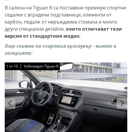
В салона на Tiguan R са поставени премиум спортни
седалки с вградени подглавници, елементи от
карбон, педали от неръждаема стомана и много
други специални детайли,
които отличават тази
версия от стандартния модел.
Още снимки на спортния кросоувър - вижте в
галерията:
1
1
1
1
1
1
1
1
1
1
от
от
от
от
от
от
от
от
от
от
10
10
10
10
10
10
10
10
10
10
Volkswagen Tiguan R
Volkswagen Tiguan R
Volkswagen Tiguan R
Volkswagen Tiguan R
Volkswagen Tiguan R
Volkswagen Tiguan R
Volkswagen Tiguan R
Volkswagen Tiguan R
Volkswagen Tiguan R
Volkswagen Tiguan R