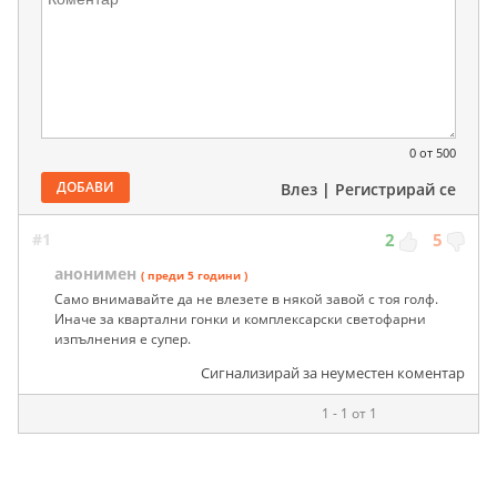
0
от 500
ДОБАВИ
Влез
|
Регистрирай се
#1
2
5
анонимен
( преди 5 години )
Само внимавайте да не влезете в някой завой с тоя голф.
Иначе за квартални гонки и комплексарски светофарни
изпълнения е супер.
Сигнализирай за неуместен коментар
1 - 1 от 1