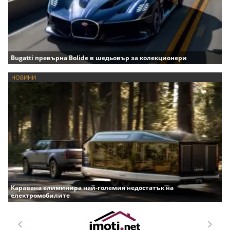
Bugatti превърна Bolide в шедьовър за колекционери
НОВИНИ
Каравана елиминира най-големия недостатък на
електромобилите