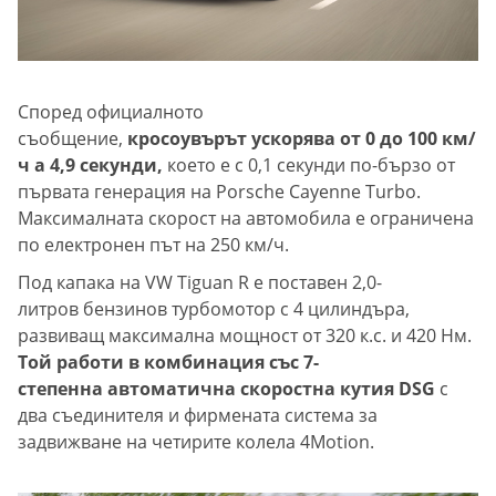
Според официалното
съобщение,
кросоувърът ускорява от 0 до 100 км/
ч а 4,9 секунди,
което е с 0,1 секунди по-бързо от
първата генерация на Porsche Cayenne Turbo.
Максималната скорост на автомобила е ограничена
по електронен път на 250 км/ч.
Под капака на VW Tiguan R е поставен 2,0-
литров бензинов турбомотор с 4 цилиндъра,
развиващ максимална мощност от 320 к.с. и 420 Нм.
Той работи в комбинация със 7-
степенна автоматична скоростна кутия DSG
с
два съединителя и фирмената система за
задвижване на четирите колела 4Motion.