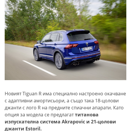
Новият Tiguan R има специално настроено окачване
с адаптивни амортисьори, а също така 18-цолови
джанти с лого R на предните спиачни апарати. Като
опция за модела се предлагат
титанова
изпускателна система Akrapovic и 21-цолови
джанти Estoril.