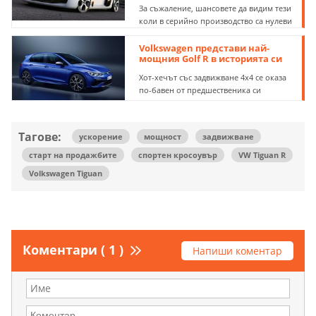
За съжаление, шансовете да видим тези
коли в серийно производство са нулеви
Volkswagen представи най-
мощния Golf R в историята си
Хот-хечът със задвижване 4х4 се оказа
по-бавен от предшественика си
Тагове:
ускорение
мощност
задвижване
старт на продажбите
спортен кросоувър
VW Tiguan R
Volkswagen Tiguan
Коментари ( 1 )
Напиши коментар