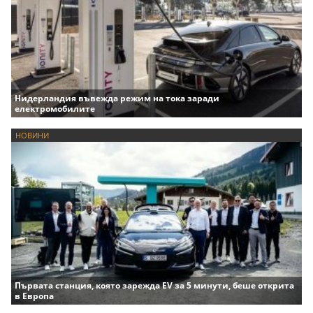
Нидерландия въвежда режим на тока заради
електромобилите
НОВИНИ
Първата станция, която зарежда EV за 5 минути, беше открита
в Европа