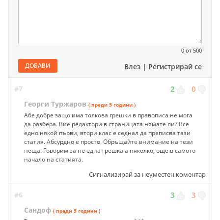
0
от 500
ДОБАВИ
Влез
|
Регистрирай се
#7
2
0
Георги Туржаров
( преди 5 години )
Абе добре защо има толкова грешки в правописа не мога
да разбера. Вие редактори в страницата нямате ли? Все
едно някой първи, втори клас е седнал да преписва тази
статия. Абсурдно е просто. Обръщайте внимание на тези
неща. Говорим за не една грешка а няколко, още в самото
начало на статията.
Сигнализирай за неуместен коментар
#6
3
3
Сандоф
( преди 5 години )