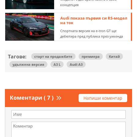
концепция
Audi показа първия си RS-модел
на ток
Спортната версия на e-tron GT ще
дебютира пред публика през уикенда
Тагове:
старт на продажбите
премиера
Китай
удължена версия
A3 L
Audi A3
Коментари ( 7 )
Напиши коментар