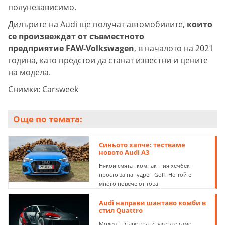
полунезависимо.
Дилърите на Audi ще получат автомобилите,
които
се произвеждат от съвместното
предприятие FAW-Volkswagen
, в началото на 2021
година, като предстои да станат известни и цените
на модела.
Снимки: Carsweek
Още по темата:
Синьото хапче: тестваме
новото Audi A3
Някои смятат компактния хечбек
просто за напудрен Golf. Но той е
много повече от това
Audi направи шантаво комби в
стил Quattro
Моделът с две врати засега е само