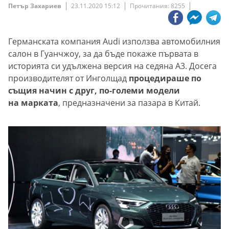
Петър Захариев
23.11.2020 15:12
Прочитания: 8255
Германската компания Audi използва автомобилния
салон в Гуанчжоу, за да бъде покаже първата в
историята си удължена версия на седяна A3. Досега
производителят от Инголщад
процедираше по
същия начин с друг, по-големи модели
на марката
, предназначени за пазара в Китай.