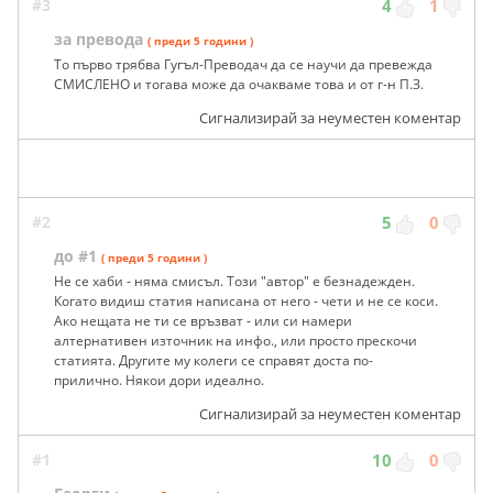
#3
4
1
за превода
( преди 5 години )
То първо трябва Гугъл-Преводач да се научи да превежда
СМИСЛЕНО и тогава може да очакваме това и от г-н П.З.
Сигнализирай за неуместен коментар
#2
5
0
до #1
( преди 5 години )
Не се хаби - няма смисъл. Този "автор" е безнадежден.
Когато видиш статия написана от него - чети и не се коси.
Ако нещата не ти се връзват - или си намери
алтернативен източник на инфо., или просто прескочи
статията. Другите му колеги се справят доста по-
прилично. Някои дори идеално.
Сигнализирай за неуместен коментар
#1
10
0