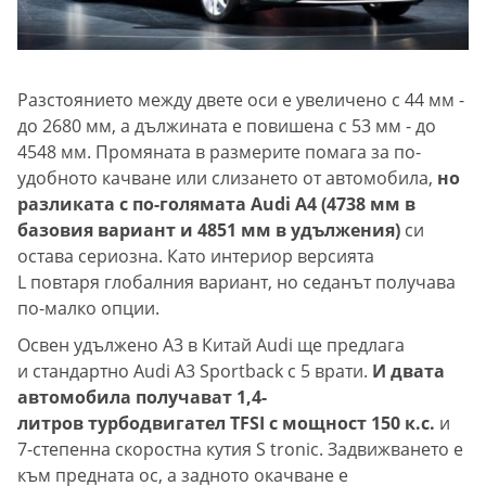
Разстоянието между двете оси е увеличено с 44 мм -
до 2680 мм, а дължината е повишена с 53 мм - до
4548 мм. Промяната в размерите помага за по-
удобното качване или слизането от автомобила,
но
разликата с по-голямата Audi А4 (4738 мм в
базовия вариант и 4851 мм в удължения)
си
остава сериозна. Като интериор версията
L повтаря глобалния вариант, но седанът получава
по-малко опции.
Освен удължено A3 в Китай Audi ще предлага
и стандартно Audi A3 Sportback с 5 врати.
И двата
автомобила получават 1,4-
литров турбодвигател TFSI с мощност 150 к.с.
и
7-степенна скоростна кутия S tronic. Задвижването е
към предната ос, а задното окачване е