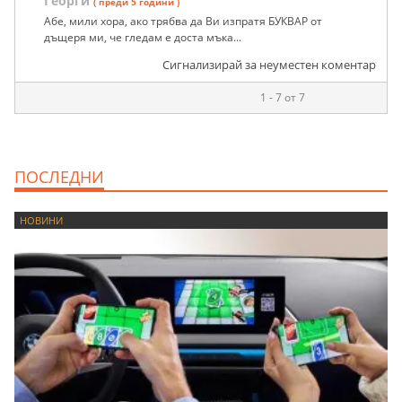
Георги
( преди 5 години )
Абе, мили хора, ако трябва да Ви изпратя БУКВАР от
дъщеря ми, че гледам е доста мъка...
Сигнализирай за неуместен коментар
1 - 7 от 7
ПОСЛЕДНИ
НОВИНИ