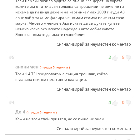
Тези немски возила аудита са пълни *** дерат на хората
кожите им от аточасти толкова са трошливи че вече не ги
искама да ги видя даже и на картинкаИмах 2008 г. ауди А8
лонг лайф така ме фалира че нямам стимул вече към тази
марка. Мноето мнение е:Ако искате да се фукате купете
немска каска ако искате надежден автомобил купете
Японска нямате да имате главоболия
Сигнализирай за неуместен коментар
#5
2
5
анонимен
( преди 5 години )
Този 1.4 TSI предполагам е същия трошляк, който
оглавява всички негативни класации.
Сигнализирай за неуместен коментар
#4
4
0
До 4
( преди 5 години )
Кажи на този твой приятел, че се пише не знам.
Сигнализирай за неуместен коментар