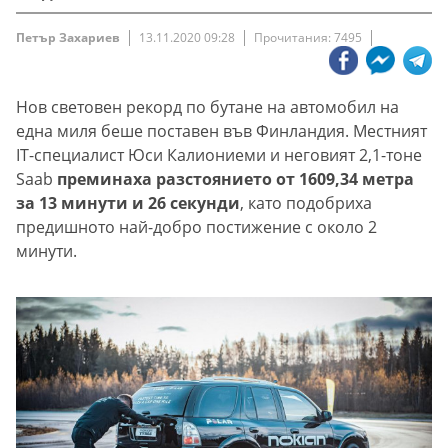
Петър Захариев
13.11.2020 09:28
Прочитания: 7495
Нов световен рекорд по бутане на автомобил на
една миля беше поставен във Финландия. Местният
IT-специалист Юси Калиониеми и неговият 2,1-тоне
Saab
преминаха разстоянието от 1609,34 метра
за 13 минути и 26 секунди
, като подобриха
предишното най-добро постижение с около 2
минути.