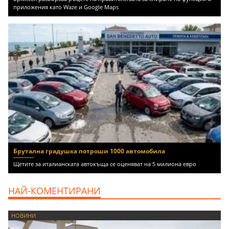
приложения като Waze и Google Maps
Брутална градушка потроши 1000 автомобила
Щетите за италианската автокъща се оценяват на 5 милиона евро
НАЙ-КОМЕНТИРАНИ
НОВИНИ