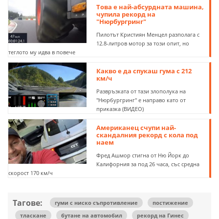
Това е най-абсурдната машина,
чупила рекорд на
"Нюрбургринг"
Пилотът Кристиян Менцел разполага с
12.8-литров мотор за този опит, но
теглото му идва в повече
Какво е да спукаш гума с 212
км/ч
Развръзката от тази злополука на
"Нюрбургринг" е направо като от
приказка (ВИДЕО)
Американец счупи най-
скандалния рекорд с кола под
наем
Фред Ашмор стигна от Ню Йорк до
Калифорния за под 26 часа, със средна
скорост 170 км/ч
Тагове:
гуми с ниско съпротивление
постижение
тласкане
бутане на автомобил
рекорд на Гинес