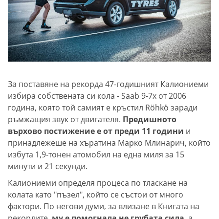
За поставяне на рекорда 47-годишният Калиониеми
избира собствената си кола - Saab 9-7x от 2006
година, която той самият е кръстил Röhkö заради
ръмжащия звук от двигателя.
Предишното
върхово постижение е от преди 11 години
и
принадлежеше на хъратина Марко Млинарич, който
избута 1,9-тонен атомобил на една миля за 15
минути и 21 секунди.
Калиониеми определя процеса по тласкане на
колата като "пъзел", който се състои от много
фактори. По негови думи, за влизане в Книгата на
рекордите,
му е помогнала не грубата сила
, а