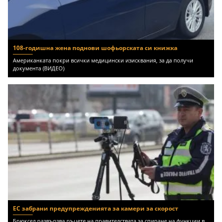
108-годишна жена поднови шофьорската си книжка
Американката покри всички медицински изисквания, за да получи
документа (ВИДЕО)
ЕС забрани предупрежденията за камери за скорост
Брюксел развързва ръцете на правителствата за спиране на функции в