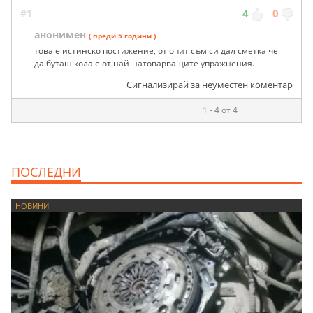
#1
4
0
анонимен
( преди 5 години )
това е истинско постижение, от опит съм си дал сметка че
да буташ кола е от най-натоварващите упражнения.
Сигнализирай за неуместен коментар
1 - 4 от 4
ПОСЛЕДНИ
НОВИНИ