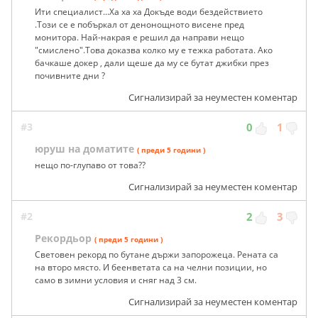
Ити специалист...Ха ха ха Докъде води бездействието
.Този се е побъркал от денонощното висене пред
монитора. Най-накрая е решил да направи нещо
"смислено".Това доказва колко му е тежка работата. Ако
бачкаше докер , дали щеше да му се бутат джибки през
почивните дни ?
Сигнализирай за неуместен коментар
#3
0
1
юруш на доматите
( преди 5 години )
нещо по-глупаво от това??
Сигнализирай за неуместен коментар
#2
2
3
Рекордьор
( преди 5 години )
Световен рекорд по бутане държи запорожеца. Рената са
на второ място. И беенветата са на челни позиции, но
само в зимни условия и сняг над 3 см.
Сигнализирай за неуместен коментар