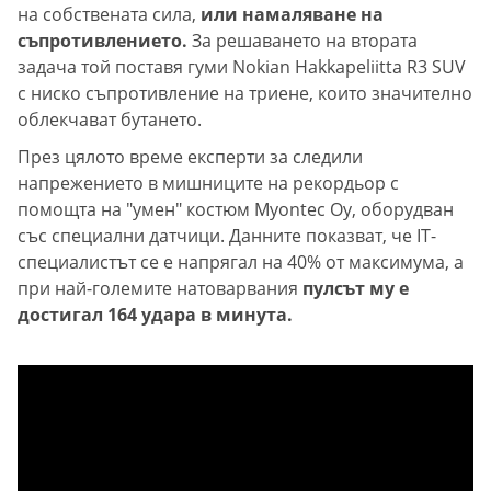
на собствената сила,
или намаляване на
съпротивлението.
За решаването на втората
задача той поставя гуми Nokian Hakkapeliitta R3 SUV
с ниско съпротивление на триене, които значително
облекчават бутането.
През цялото време експерти за следили
напрежението в мишниците на рекордьор с
помощта на "умен" костюм Myontec Oy, оборудван
със специални датчици. Данните показват, чe IT-
специалистът се е напрягал на 40% от максимума, а
при най-големите натоварвания
пулсът му е
достигал 164 удара в минута.