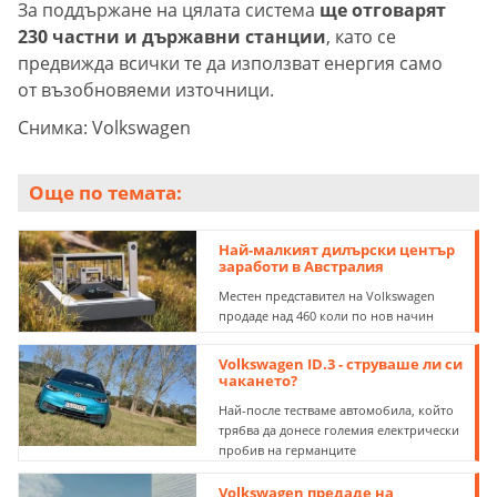
За поддържане на цялата система
ще отговарят
230 частни и държавни станции
, като се
предвижда всички те да използват енергия само
от възобновяеми източници.
Снимка: Volkswagen
Още по темата:
Най-малкият дилърски център
заработи в Австралия
Местен представител на Volkswagen
продаде над 460 коли по нов начин
Volkswagen ID.3 - струваше ли си
чакането?
Най-после тестваме автомобила, който
трябва да донесе големия електрически
пробив на германците
Volkswagen предаде на