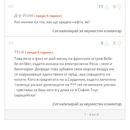
#2
11
0
Д-р Исня
( преди 5 години )
Ако минем на ток, как ще крадем нафта, ве!
Сигнализирай за неуместен коментар
#1
9
5
TSLA
( преди 5 години )
Това вече е факт от май месец на френския остров Belle-
Ile-en-Mer, където минаха на електрически Рена - леки и
баничарки. Допреди това хубавия свеж морски въздух им
се нарушаваше единствено от пръд...ааа смраднята на
колите. Като в градчетата на о.Сардиния, където запотени
'талянци ръчкат дизелаците на *** газ по малките улички
- чувстваш се баш като в у дома си в София. Гнус
сарацийска!
Сигнализирай за неуместен коментар
1 - 4 от 4