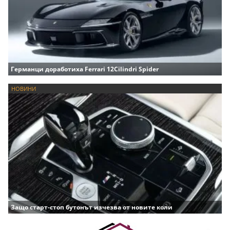
Германци доработиха Ferrari 12Cilindri Spider
НОВИНИ
Защо старт-стоп бутонът изчезва от новите коли