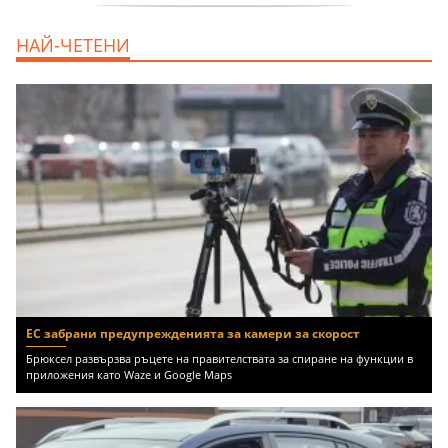
дава под наем, Двустаен апартамент, 70
НАЙ-ЧЕТЕНИ
m2 София, Манастирски Ливади, 800 EUR
ЕС забрани предупрежденията за камери за скорост
Брюксел развързва ръцете на правителствата за спиране на функции в
приложения като Waze и Google Maps