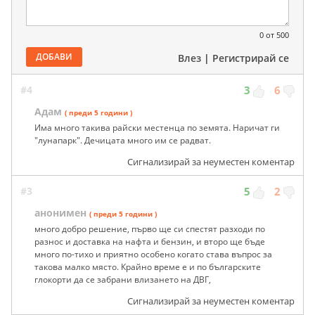
0
от 500
ДОБАВИ
Влез
|
Регистрирай се
#4
3
6
Адам
( преди 5 години )
Има много такива райски местенца по земята. Наричат ги
"лунапарк". Дечицата много им се радват.
Сигнализирай за неуместен коментар
#3
5
2
анонимен
( преди 5 години )
много добро решение, първо ще си спестят разходи по
разнос и доставка на нафта и бензин, и второ ще бъде
много по-тихо и приятно особено когато става въпрос за
такова малко място. Крайно време е и по българските
глокорти да се забрани влизането на ДВГ,
Сигнализирай за неуместен коментар