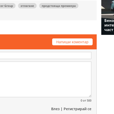
tor Group
отлагане
предстояща премиера
Бенз
инте
част
Напиши коментар
0
от 500
Влез
|
Регистрирай се