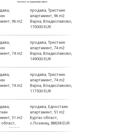
продава, Тристаен
Левс
апартамент, 96 m2
напр
Варна, Владиславово,
селе
170000 EUR
казв
продава, Тристаен
Бори
апартамент, 74 m2
Кайр
Варна, Владиславово,
гото
149000 EUR
баро
продава, Тристаен
Арсе
апартамент, 74 m2
убий
Варна, Владиславово,
лини
117500 EUR
продава, Едностаен
Стра
апартамент, 51 m2
Левс
Бургас област,
мног
с.Лозенец, 88638 EUR
очак