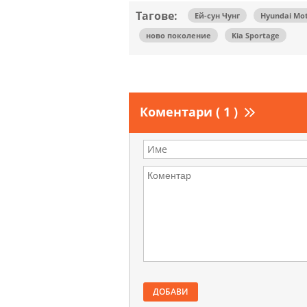
Тагове:
Ей-сун Чунг
Hyundai Mo
ново поколение
Kia Sportage
Коментари ( 1 )
ДОБАВИ