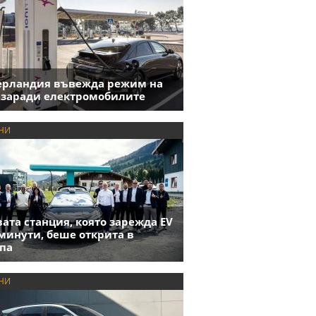
ерландия въвежда режим на
 заради електромобилите
НИ
ата станция, която зарежда EV
 минути, беше открита в
па
НИ