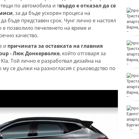
тещи по автомобила и т
върдо е отказал да се
Сигнали за няколко
омиси
, за да бъде ускорен процеса на
паднали дървета днес
да бъде представен срок. Чунг лично е настоял
във Варна
о е позволило печеленето на време и
речно качество.
Украинец уби свой
е и
причината за оставката на главния
сънародник на Слънчев
oup - Люк Донкерволке
, който отговаря за
бряг
 KIa. Той лично е разработвал дизайна на
о му се дължи на разногласия с ръководство по
КПС "Астери" с три
медала на плувен
маратон "Света
Анастасия"
Какво ще бъде времето
в понеделник?