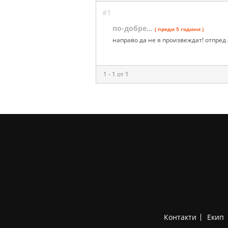
#1
по-добре...
( преди 5 години )
направо да не я произвеждат! отпред 
1 - 1 от 1
Контакти
Екип