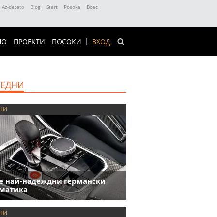
Az-deteto
Blog
Start
Posoka
Boec
НО
ПРОЕКТИ
ПОСОКИ
ВХОД
ЕДНИ
НИ
е най-надеждни германски
матика
НИ