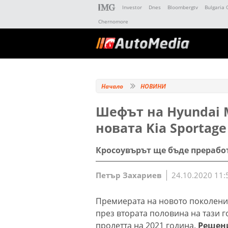
Investor
Dnes
Bloombergtv
Bulgaria 
Chernomore
Начало
НОВИНИ
Шефът на Hyundai 
новата Kia Sportage
Кросоувърът ще бъде преработ
Петър Захариев
24.10.2020 11:
Премиерата на новото поколение
през втората половина на тази го
пролетта на 2021 година.
Решени