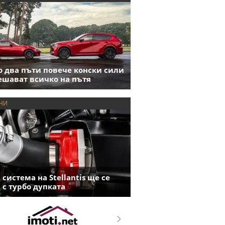
 два пъти повече конски сили
ешават всичко на пътя
НИ
 система на Stellantis ще се
 с турбо дупката