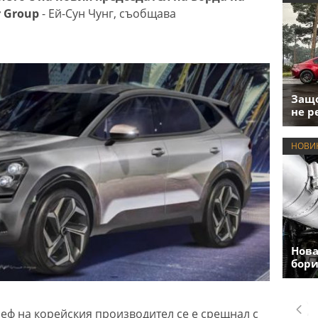
 Group
- Ей-Сун Чунг, съобщава
Защо
не р
НОВИ
Нова
бори
ф на корейския производител се е срещнал с