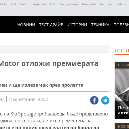
On Air
Gol
Tialoto
Az-jenata
Puls
Teenproblem
Automedia
Imoti.net
Rabota
НОВИНИ
ТЕСТ ДРАЙВ
ИСТОРИИ
ТЕХНИКА
ПОЛЕЗ
ПОСЛ
Motor отложи премиерата
НОВИ
ен и ще излезе чак през пролетта
50
Прочитания: 9602
Петт
авто
 на Kia Spotage трябваше да бъде представено
дина, но се оказа, че тя е преместена за
НОВИ
ето е на новия председател на Борда на