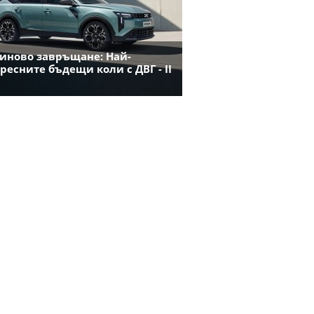
иново завръщане: Най-
ресните бъдещи коли с ДВГ - II