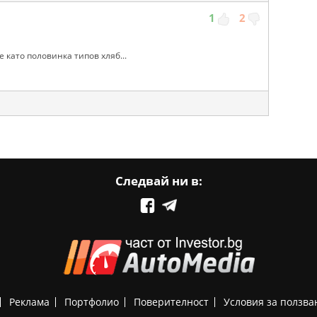
1
2
е като половинка типов хляб...
Следвай ни в:
Реклама
Портфолио
Поверителност
Условия за ползва