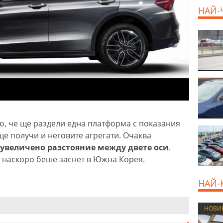
НАЙ-
EUR
но, че ще раздели една платформа с показания
ще получи и неговите агрегати. Очаква
с увеличено разстояние между двете оси
.
т наскоро беше заснет в Южна Корея.
НАЙ-
НОВИ