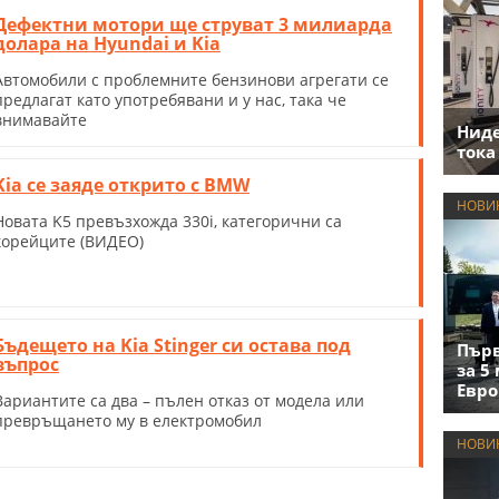
Дефектни мотори ще струват 3 милиарда
долара на Hyundai и Kia
Автомобили с проблемните бензинови агрегати се
предлагат като употребявани и у нас, така че
внимавайте
Нид
тока
Kia се заяде открито с BMW
НОВИ
Новата K5 превъзхожда 330i, категорични са
корейците (ВИДЕО)
Бъдещето на Kia Stinger си остава под
Първ
въпрос
за 5
Евро
Вариантите са два – пълен отказ от модела или
превръщането му в електромобил
НОВИ