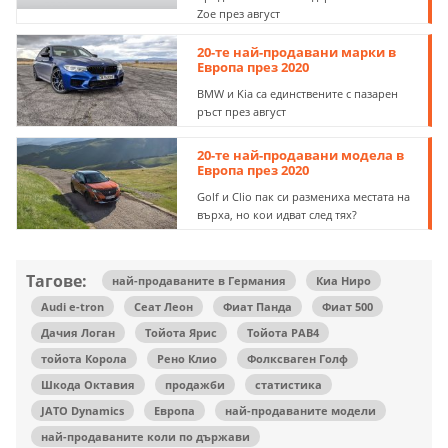
Zoe през август
20-те най-продавани марки в
Европа през 2020
BMW и Kia са единствените с пазарен
ръст през август
20-те най-продавани модела в
Европа през 2020
Golf и Clio пак си размениха местата на
върха, но кои идват след тях?
Тагове:
най-продаваните в Германия
Киа Ниро
Audi e-tron
Сеат Леон
Фиат Панда
Фиат 500
Дачия Логан
Тойота Ярис
Тойота РАВ4
тойота Корола
Рено Клио
Фолксваген Голф
Шкода Октавия
продажби
статистика
JATO Dynamics
Европа
най-продаваните модели
най-продаваните коли по държави