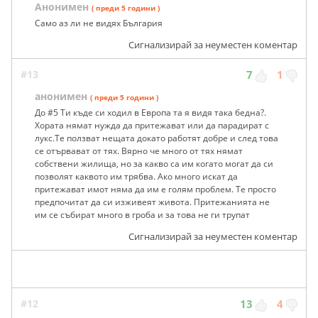
Анонимен
( преди 5 години )
Само аз ли не видях България
Сигнализирай за неуместен коментар
#13
7
1
анонимен
( преди 5 години )
До #5 Ти къде си ходил в Европа та я видя така бедна?.
Хората нямат нужда да притежават или да парадират с
лукс.Те ползват нещата докато работят добре и след това
се отървават от тях. Вярно че много от тях нямат
собствени жилища, но за какво са им когато могат да си
позволят каквото им трябва. Ако много искат да
притежават имот няма да им е голям проблем. Те просто
предпочитат да си изживеят живота. Притежанията не
им се събират много в гроба и за това не ги трупат
Сигнализирай за неуместен коментар
#12
13
4