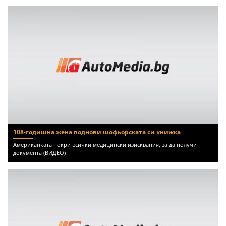
108-годишна жена поднови шофьорската си книжка
Американката покри всички медицински изисквания, за да получи
документа (ВИДЕО)