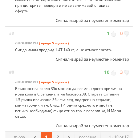
при дилърите, провери и не се занимавай с такива
оферти.
Сигнализирай за неуместен коментар
#9
1
0
анонимен
( преди 5 години )
Сиида имам предвид 1.4Т 140 кс, а не атмосферката.
Сигнализирай за неуместен коментар
#8
10
3
анонимен
( преди 5 години )
Всъщност за около 35к можеш да вземеш доста прилична
нова кола в С сегмент, а не базово 208. Старата Октавия
1.5 ръчка излизаше 36к със лед, подгрев на седалки,
климатроник и тн. Сиид 1.4 ръчка средното ниво (т.е,
всичко необходимо) също отива там с пазарлъка, И Меган
също.
Сигнализирай за неуместен коментар
<
1
2
>
първа
последна
1 - 10 от 17