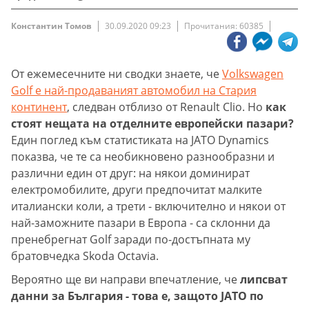
Константин Томов
30.09.2020 09:23
Прочитания: 60385
От ежемесечните ни сводки знаете, че
Volkswagen
Golf е най-продаваният автомобил на Стария
континент
, следван отблизо от Renault Clio. Но
как
стоят нещата на отделните европейски пазари?
Един поглед към статистиката на JATO Dynamics
показва, че те са необикновено разнообразни и
различни един от друг: на някои доминират
електромобилите, други предпочитат малките
италиански коли, а трети - включително и някои от
най-заможните пазари в Европа - са склонни да
пренебрегнат Golf заради по-достъпната му
братовчедка Skoda Octavia.
Вероятно ще ви направи впечатление, че
липсват
данни за България - това е, защото JATO по