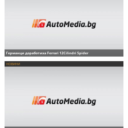
Германци доработиха Ferrari 12Cilindri Spider
НОВИНИ