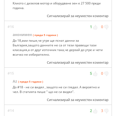
Клиото с дизелов мотор и оборудване зен е 27 500 преди
година.
Сигнализирай за неуместен коментар
#16
1
0
анонимен
( преди 5 години )
До 18,ами пише,че утре ще пснат данни за
България,защото данните не са от тези правещи тази
класация,а от друг източник така,че дерзай до утре и чети
всичко не избирателно.
Сигнализирай за неуместен коментар
#15
5
0
Az
( преди 5 години )
До #18 - не си видял , защото не си гледал. А вероятно и
чел. В статията пише " що не си видял".
Сигнализирай за неуместен коментар
#14
2
3