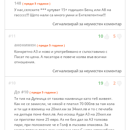
148
( преди 5 години )
У нас,селските *** купуват 15+ годишен Бенц или А8 на
гассссс!!! Щото нали са много умни и Ентелегентни!!!
Сигнализирай за неуместен коментар
#11
10
5
анонимен
( преди 5 години )
Конкретно А3 и ново и употребявано е съпоставимо с
Пасат по цена. А пасатора е повече колва във всички
отношения.
Сигнализирай за неуместен коментар
#10
19
2
До #10
( преди 5 години )
Те тия на Дупница от такива наивници като теб живеят.
Как не се замисли, че някой е платил 70 000лв за тая кола
и ти ще я вземеш на 20хил.км за 34хил.лв и то с печлаба
на дилъра поне 4хил.лв. Ако искаш Ауди А3 на 20хил.км
си приготви поне 25 евро. Аз не бих дал за А3 толкова
пари, при положение че е Голф в лъскава опаковка. За
малко повече пари има налични клас C нови автомобили