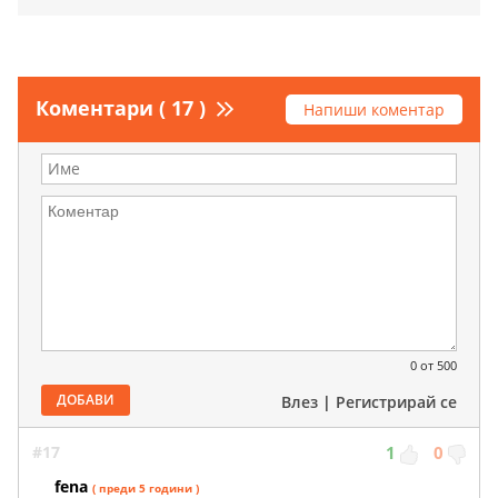
Коментари ( 17 )
Напиши коментар
0
от 500
ДОБАВИ
Влез
|
Регистрирай се
#17
1
0
fena
( преди 5 години )