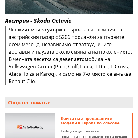
Австрия - Skoda Octavia
Чешкият модел удържа първата си позиция на
австрийския пазар с 5206 продажби за първите
осем месеца, независимо от затруднените
доставки и паузата около смяната на поколението.
В челната десетка са девет автомобила на
Volkswagen Group (Polo, Golf, Fabia, T-Roc, T-Cross,
Ateca, Ibiza и Karoq), и само на 7-о място се вмъква
Renaut Clio.
Още по темата:
Кои са най-продаваните
модели в Европа по класове
Tesla успя да прекъсне
продължителното лидерство на Renault