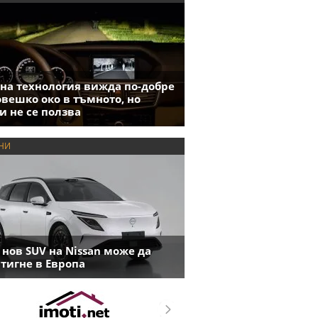
на технология вижда по-добре
овешко око в тъмното, но
и не се ползва
НИ
 нов SUV на Nissan може да
тигне в Европа