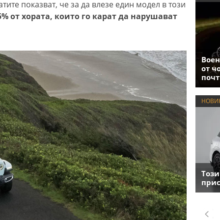
тите показват, че за да влезе един модел в този
% от хората, които го карат да нарушават
Воен
от ч
почт
НОВИ
Този
прис