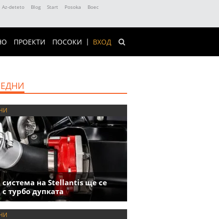
Az-deteto
Blog
Start
Posoka
Boec
НО
ПРОЕКТИ
ПОСОКИ
ВХОД
ЕДНИ
НИ
 система на Stellantis ще се
 с турбо дупката
НИ