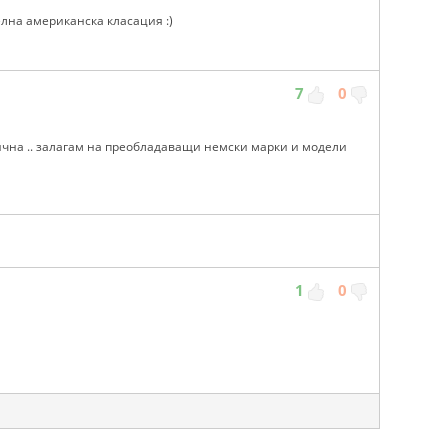
елна американска класация :)
7
0
ична .. залагам на преобладаващи немски марки и модели
1
0