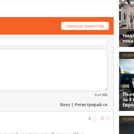
Напиши коментар
Нид
тока
НОВИ
Първ
0
от 500
за 5
Евро
Влез
|
Регистрирай се
4
0
НОВИ