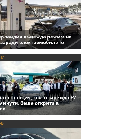
ерландия въвежда режим на
 заради електромобилите
НИ
ата станция, която зарежда EV
 минути, беше открита в
па
НИ