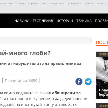
On Air
Gol
Tialoto
Az-jenata
Puls
Teenproblem
Automedia
Imoti.net
Rabota
НОВИНИ
ТЕСТ ДРАЙВ
ИСТОРИИ
ТЕХНИКА
ПОЛЕЗ
ПОСЛ
ай-много глоби?
НОВИ
тани от нарушителите на правилника за
9
Прочитания: 8659
Нова
на които водачите са сякаш
абонирани за
бори
 Или пък просто изкушението да дадеш повече
едване на института Insurify отговорът е
НОВИ