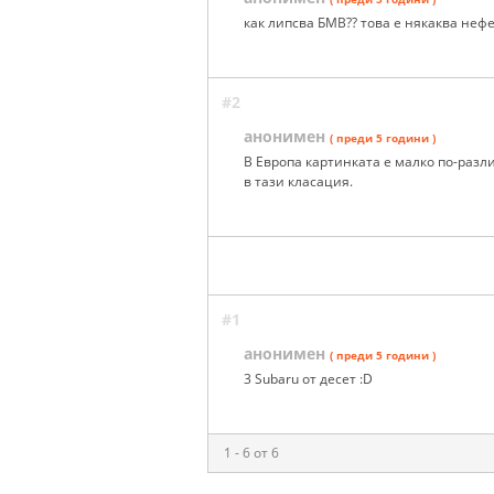
как липсва БМВ?? това е някаква неф
#2
анонимен
( преди 5 години )
В Европа картинката е малко по-разл
в тази класация.
#1
анонимен
( преди 5 години )
3 Subaru от десет :D
1 - 6 от 6