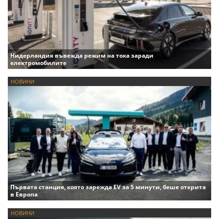
Нидерландия въвежда режим на тока заради
електромобилите
НОВИНИ
Първата станция, която зарежда EV за 5 минути, беше открита
в Европа
НОВИНИ