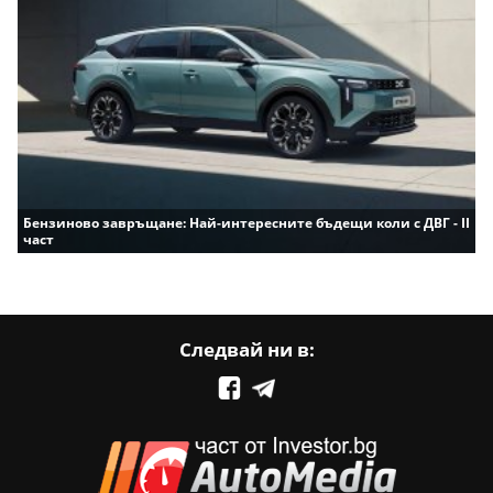
Бензиново завръщане: Най-интересните бъдещи коли с ДВГ - II
част
Следвай ни в: