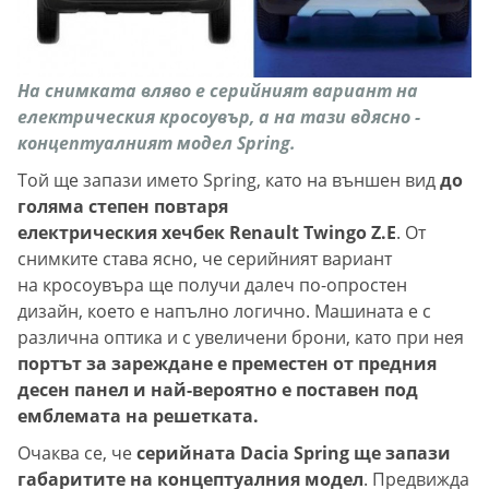
На снимката вляво е серийният вариант на
електрическия кросоувър, а на тази вдясно -
концептуалният модел Spring.
Той ще запази името Spring, като на външен вид
до
голяма степен повтаря
електрическия хечбек Renault Twingo Z.E
. От
снимките става ясно, че серийният вариант
на кросоувъра ще получи далеч по-опростен
дизайн, което е напълно логично. Машината е с
различна оптика и с увеличени брони, като при нея
портът за зареждане е преместен от предния
десен панел и най-вероятно е поставен под
емблемата на решетката.
Очаква се, че
серийната Dacia Spring ще запази
габаритите на концептуалния модел
. Предвижда