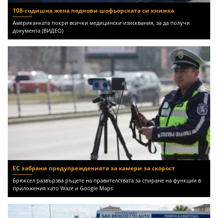
108-годишна жена поднови шофьорската си книжка
Американката покри всички медицински изисквания, за да получи
документа (ВИДЕО)
ЕС забрани предупрежденията за камери за скорост
Брюксел развързва ръцете на правителствата за спиране на функции в
приложения като Waze и Google Maps