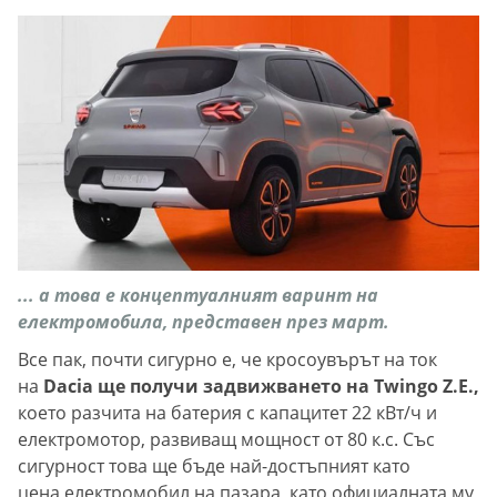
... а това е концептуалният варинт на
електромобила, представен през март.
Все пак, почти сигурно е, че кросоувърът на ток
на
Dacia ще получи задвижването на Twingo Z.E.,
което разчита на батерия с капацитет 22 кВт/ч и
електромотор, развиващ мощност от 80 к.с. Със
сигурност това ще бъде най-достъпният като
цена електромобил на пазара, като официалната му