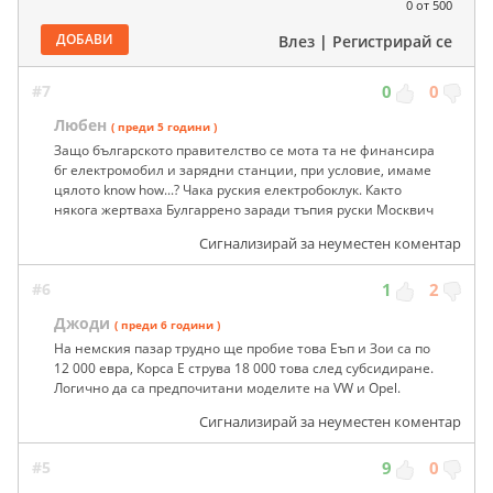
0
от 500
ДОБАВИ
Влез
|
Регистрирай се
#7
0
0
Любен
( преди 5 години )
Защо българското правителство се мота та не финансира
бг електромобил и зарядни станции, при условие, имаме
цялото know how...? Чака руския електробоклук. Както
някога жертваха Булгаррено заради тъпия руски Москвич
Сигнализирай за неуместен коментар
#6
1
2
Джоди
( преди 6 години )
На немския пазар трудно ще пробие това Еъп и Зои са по
12 000 евра, Корса Е струва 18 000 това след субсидиране.
Логично да са предпочитани моделите на VW и Opel.
Сигнализирай за неуместен коментар
#5
9
0