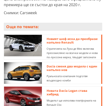
премиера ще се състои до края на 2020 г.
Снимки: Carsweek
Още по темата:
Новият шеф иска да преобрази
напълно Renault
Стратегията на Лука де Мео включва
преосмисляне на всички модели и нова
по-луксозна марка, твърдят запознати
Dacia сменя два модела с един
напълно нов
Румънската компания подготвя
всъдеходно комби
Новата Dacia Logan става
хибрид
Моделът ще използва платформата на
Renault Clio