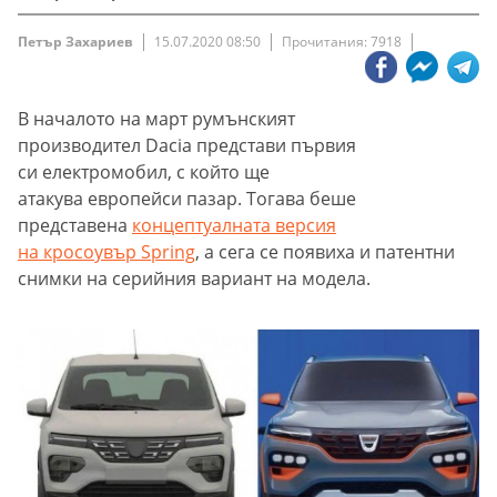
Петър Захариев
15.07.2020 08:50
Прочитания: 7918
В началото на март румънският
производител Dacia представи първия
си електромобил, с който ще
атакува европейси пазар. Тогава беше
представена
концептуалната версия
на кросоувър Spring
, а сега се появиха и патентни
снимки на серийния вариант на модела.