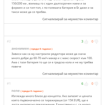
150/200 км , взимаш го с един дългосрочен наем и за
фирмен и си тип-топ, с по-голямата батерия в Бг даже и за
такси може да се пробва.
Сигнализирай за неуместен коментар
#2
3
0
анонимен
( преди 6 години )
Зависи как са му настроили редуктора може да скача
много добре до 60-70 км/ч макар и с макс скорост към 100.
Ама с тази батерия то ще си е градска кола и не му трябва
повече
Сигнализирай за неуместен коментар
#1
6
0
none
( преди 6 години )
Изглежда много близо до концепта. Ако запазят и цената
която първоначално се тиражираше (от 15K EUR), ще е
доста интересно предложение. Единствено к.с. са малко.