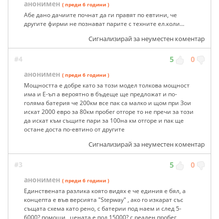
анонимен
( преди 6 години )
Абе дано дачиите почнат да ги правят по евтини, че
другите фирми не познават парите с техните ел.коли...
Сигнализирай за неуместен коментар
#4
5
0
анонимен
( преди 6 години )
Мощността е добре като за този модел толкова мощност
има и Е-ъп а вероятно в бъдеще ще предложат и по-
голяма батерия че 200км все пак са малко и щом при Зои
искат 2000 евро за 80км пробег отгоре то не пречи за този
да искат към същите пари за 100на км отгоре и пак ще
остане доста по-евтино от другите
Сигнализирай за неуместен коментар
#3
5
0
анонимен
( преди 6 години )
Единствената разлика която видях е че единия е бял, а
концепта е във версията "Stepway" , ако го изкарат със
същата схема като рено, с батерии под наем и след 5-
6000? помощи , цената е под 15000? с реален пробег