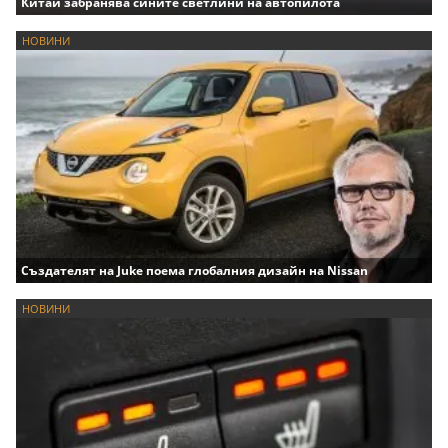
Китай забранява сините светлини на автопилота
НОВИНИ
Създателят на Juke поема глобалния дизайн на Nissan
НОВИНИ