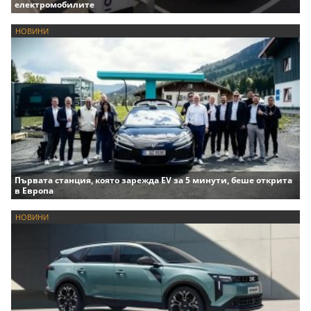
електромобилите
НОВИНИ
Първата станция, която зарежда EV за 5 минути, беше открита
в Европа
НОВИНИ