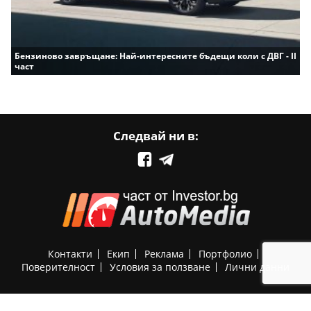
Бензиново завръщане: Най-интересните бъдещи коли с ДВГ - II
част
Следвай ни в:
Контакти
Екип
Реклама
Портфолио
Поверителност
Условия за ползване
Лични данни
Investor.BG AD © 2001-2026 Automedia.bg All rights reserved.