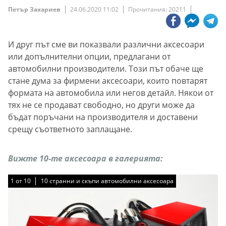
Петър Захариев
24.06.2020 11:02
Прочитания: 20211
И друг път сме ви показвали различни аксесоари
или допълнителни опции, предлагани от
автомобилни производители. Този път обаче ще
стане дума за фирмени аксесоари, които повтарят
формата на автомобила или негов детайл. Някои от
тях не се продават свободно, но други може да
бъдат поръчани на производителя и доставени
срещу съответното заплащане.
Вижте 10-те аксесоара в галерията:
1
1
1
1
1
1
1
1
1
1
от
от
от
от
от
от
от
от
от
от
10
10
10
10
10
10
10
10
10
10
10 странни и скъпи автомобилни аксесоара
10 странни и скъпи автомобилни аксесоара
10 странни и скъпи автомобилни аксесоара
10 странни и скъпи автомобилни аксесоара
10 странни и скъпи автомобилни аксесоара
10 странни и скъпи автомобилни аксесоара
10 странни и скъпи автомобилни аксесоара
10 странни и скъпи автомобилни аксесоара
10 странни и скъпи автомобилни аксесоара
10 странни и скъпи автомобилни аксесоара