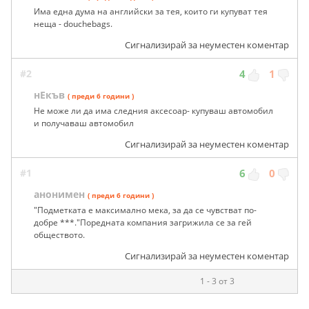
Има една дума на английски за тея, които ги купуват тея
неща - douchebags.
Сигнализирай за неуместен коментар
#2
4
1
нЕкъв
( преди 6 години )
Не може ли да има следния аксесоар- купуваш автомобил
и получаваш автомобил
Сигнализирай за неуместен коментар
#1
6
0
анонимен
( преди 6 години )
"Подметката е максимално мека, за да се чувстват по-
добре ***."Поредната компания загрижила се за гей
обществото.
Сигнализирай за неуместен коментар
1 - 3 от 3