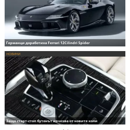
Германци доработиха Ferrari 12Cilindri Spider
НОВИНИ
Защо старт-стоп бутонът изчезва от новите коли