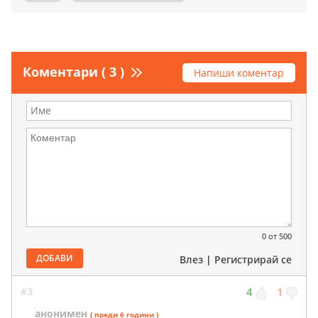
Коментари ( 3 )
Напиши коментар
0
от 500
ДОБАВИ
Влез
|
Регистрирай се
#3
4
1
анонимен
( преди 6 години )