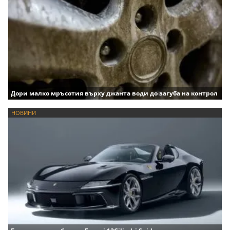
Дори малко мръсотия върху джанта води до загуба на контрол
НОВИНИ