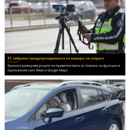
ЕС забрани предупрежденията за камери за скорост
Брюксел развързва ръцете на правителствата за спиране на функции в
приложения като Waze и Google Maps