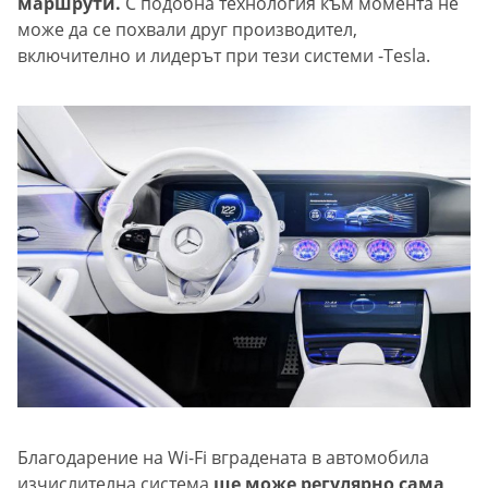
маршрути.
С подобна технология към момента не
може да се похвали друг производител,
включително и лидерът при тези системи -Tesla.
Благодарение на Wi-Fi вградената в автомобила
изчислителна система
ще може регулярно сама