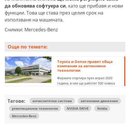
да обновява софтуера си
, като ще прибавя и нови
функции. Това ще става през целия срок на
използване на машината.
Снимки: Mercedes-Benz
Още по темата:
Toyota и Denso правят обща
компания за автономни
технологии
Фирмата стартира през април 2020
година, в нея ще работят 500 човека
Тагове:
изчислителна система
автономни движение
революционна технология
NVIDIA DRIVE
Nvidia
Mercedes-Benz