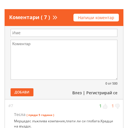
Коментари ( 7 )
Напиши коментар
0
от 500
ДОБАВИ
Влез
|
Регистрирай се
#7
1
1
Тесла
( преди 5 години )
Мерцедес лъжлива компания,плати ли си глобата.Крадци
на въздух.