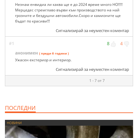
Незнам енвидиа ли каква ще е до 2024 време много НО!!!!!
Мерцедес стремглаво върви към производството на най
грозните и бездушни автомобили.Скоро и камионите ще
бъдат по красиви!!!
Сигнализирай за неуместен коментар
#1
8
4
анонимен
( преди 6 години )
Ужасен екстериор и интериор.
Сигнализирай за неуместен коментар
1 - 7 от 7
ПОСЛЕДНИ
НОВИНИ