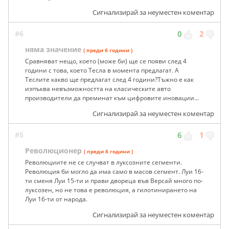
Сигнализирай за неуместен коментар
#6
0
2
няма значение
( преди 6 години )
Сравняват нещо, което (може би) ще се появи след 4
години с това, което Тесла в момента предлагат. А
Теслите какво ще предлагат след 4 години?Тъжно е как
изпъква невъзможността на класическите авто
производители да преминат към цифровите иновации...
Сигнализирай за неуместен коментар
#5
6
1
Революционер
( преди 6 години )
Революциите не се случват в луксозните сегменти.
Революция би могло да има само в масов сегмент. Луи 16-
ти сменя Луи 15-ти и прави двореца във Версай много по-
луксозен, но не това е революция, а гилотинирането на
Луи 16-ти от народа.
Сигнализирай за неуместен коментар