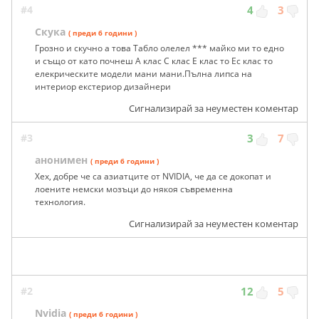
#4
4
3
Скука
( преди 6 години )
Грозно и скучно а това Табло олелел *** майко ми то едно
и също от като почнеш А клас С клас Е клас то Ес клас то
елекрическите модели мани мани.Пълна липса на
интериор екстериор дизайнери
Сигнализирай за неуместен коментар
#3
3
7
анонимен
( преди 6 години )
Хех, добре че са азиатците от NVIDIA, че да се докопат и
лоените немски мозъци до някоя съвременна
технология.
Сигнализирай за неуместен коментар
#2
12
5
Nvidia
( преди 6 години )