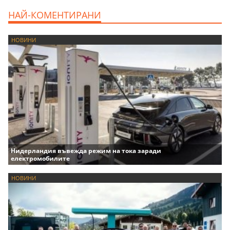
НАЙ-КОМЕНТИРАНИ
НОВИНИ
Нидерландия въвежда режим на тока заради
електромобилите
НОВИНИ