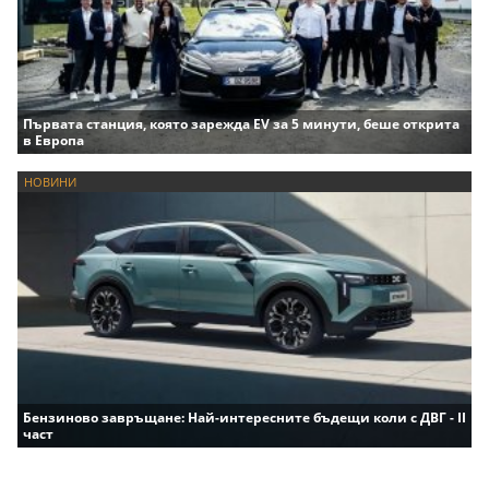
Първата станция, която зарежда EV за 5 минути, беше открита
в Европа
НОВИНИ
Бензиново завръщане: Най-интересните бъдещи коли с ДВГ - II
част