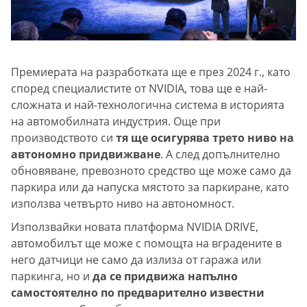
Премиерата на разработката ще е през 2024 г., като
според специалистите от NVIDIA, това ще е най-
сложната и най-технологична система в историята
на автомобилната индустрия. Още при
производството си
тя ще осигурява трето ниво на
автономно придвижване
. А след допълнително
обновяване, превозното средство ще може само да
паркира или да напуска мястото за паркиране, като
използва четвърто ниво на автономност.
Използвайки новата платформа NVIDIA DRIVE,
автомобилът ще може с помощта на вградените в
него датчици не само да излиза от гаража или
паркинга, но и
да се придвижа напълно
самостоятелно по предварително известни