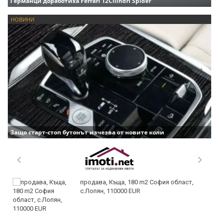
Германци доработиха Ferrari 12Cilindri Spider
НОВИНИ
Защо старт-стоп бутонът изчезва от новите коли
продава, Къща, 180 m2 София област,
с.Лопян, 110000 EUR