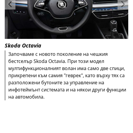
Skoda Octavia
Започваме с новото поколение на чешкия
бестселър Skoda Octavia. При този модел
мултифункционалният волан има само две спици,
прикрепени към самия "геврек", като върху тях са
разположени бутоните за управление на
инфотеймънт системата и на някои други функции
на автомобила.