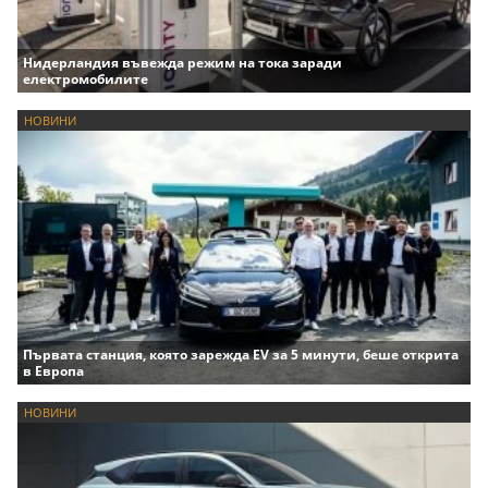
Нидерландия въвежда режим на тока заради
електромобилите
НОВИНИ
Първата станция, която зарежда EV за 5 минути, беше открита
в Европа
НОВИНИ