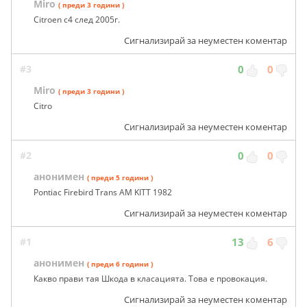
Miro
( преди 3 години )
Citroen c4 след 2005г.
Сигнализирай за неуместен коментар
#3
0
0
Miro
( преди 3 години )
Citro
Сигнализирай за неуместен коментар
#2
0
0
анонимен
( преди 5 години )
Pontiac Firebird Trans AM KITT 1982
Сигнализирай за неуместен коментар
#1
13
6
анонимен
( преди 6 години )
Какво прави тая Шкода в класацията. Това е провокация.
Сигнализирай за неуместен коментар