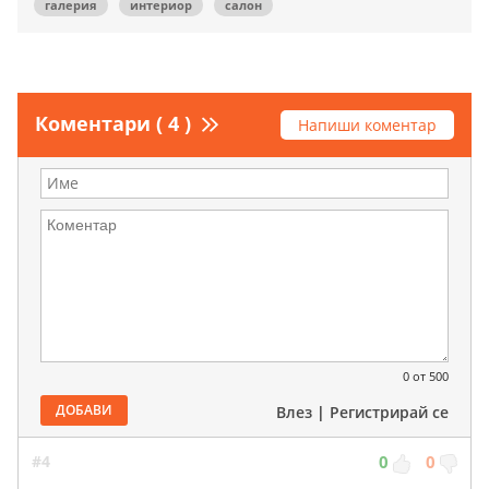
галерия
интериор
салон
Коментари ( 4 )
Напиши коментар
0
от 500
ДОБАВИ
Влез
|
Регистрирай се
#4
0
0