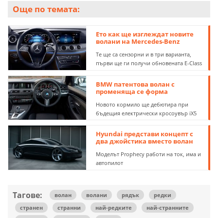
Още по темата:
Ето как ще изглеждат новите
волани на Mercedes-Benz
Те ще са сензорни и в три варианта,
първи ще ги получи обновената E-Class
BMW патентова волан с
променяща се форма
Новото кормило ще дебютира при
бъдещия електрически кросоувър iX5
Hyundai представи концепт с
два джойстика вместо волан
Моделът Prophecy работи на ток, има и
автопилот
Тагове:
волан
волани
рядък
редки
странен
странни
най-редките
най-странните