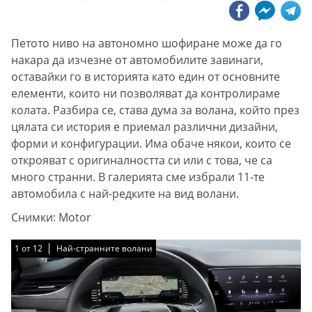
Петото ниво на автономно шофиране може да го
накара да изчезне от автомобилите завинаги,
оставайки го в историята като един от основните
елементи, които ни позволяват да контролираме
колата. Разбира се, става дума за волана, който през
цялата си история е приемал различни дизайни,
форми и конфигурации. Има обаче някои, които се
открояват с оригиналността си или с това, че са
много странни. В галерията сме избрали 11-те
автомобила с най-редките на вид волани.
Снимки: Motor
1
1
1
1
1
1
1
1
1
1
1
1
от
от
от
от
от
от
от
от
от
от
от
от
12
12
12
12
12
12
12
12
12
12
12
12
Най-странните волани
Най-странните волани
Най-странните волани
Най-странните волани
Най-странните волани
Най-странните волани
Най-странните волани
Най-странните волани
Най-странните волани
Най-странните волани
Най-странните волани
Най-странните волани