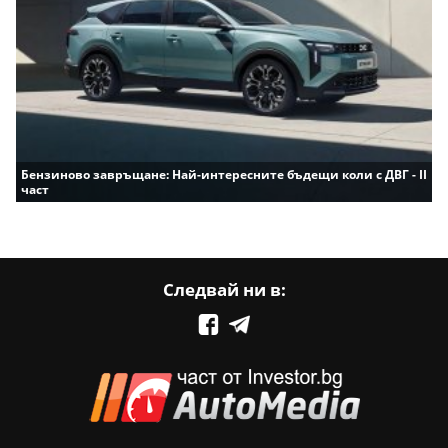
Бензиново завръщане: Най-интересните бъдещи коли с ДВГ - II
част
Следвай ни в: