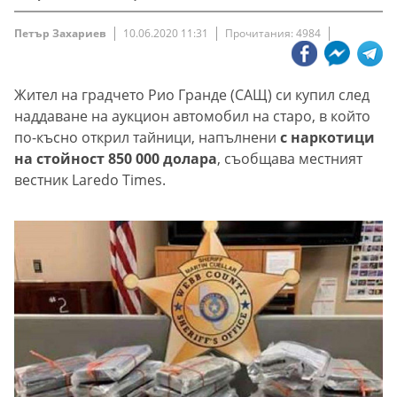
Петър Захариев
10.06.2020 11:31
Прочитания: 4984
Жител на градчето Рио Гранде (САЩ) си купил след
наддаване на аукцион автомобил на старо, в който
по-късно открил тайници, напълнени
с наркотици
на стойност 850 000 долара
, съобщава местният
вестник Laredo Times.