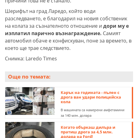
причини това не е станало.
Шерифът на град Ларедо, който води
разследването, е благодарил на новия собственик
на колата за съзнателното отношение и
дори му е
изплатил парично възнаграждение.
Самият
автомобил обаче е конфискуван, поне за времето, в
което ще трае следствието.
Снимка: Laredo Times
Още по темата:
Карък на годината - пълен с
дрога ван удари полицейска
кола
В машината са намерени амфетамини
за 140 млн. долара
Когато объркаш дилъра и
пратиш дрога за 4,5 млн.
долара на Ford!