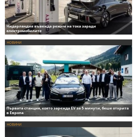
Нидерландия въвежда режим на тока заради
електромобилите
НОВИНИ
Първата станция, която зарежда EV за 5 минути, беше открита
в Европа
НОВИНИ