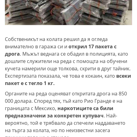
Собственикът на колата решил да я огледа
внимателно в гаража си и
открил 17 пакета с
дрога
. Мъжът веднага се обадил в полицията, като
дошлите служители на реда с помощта на обучени
кучета намерили още толкова, скрити в друг тайник.
Експертизата показала, че това е кокаин, като
всеки
пакет е с тегло 1 кг.
Органите на реда оценяват откритата дрога на 850
000 долара. Според тях, тъй като Рио Гранде е на
границата с Мексико,
наркотиците са били
предназначени за конкретен купувач
. Най-
вероятно, той е трябвало да спечели наддаването
на търга за колата, но по неизвестни засега