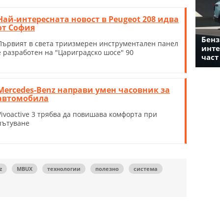
Най-интересната новост в Peugeot 208 идва
от София
Бенз
Първият в света триизмерен инструментален панел
инте
е разработен на "Цариградско шосе" 90
част
Mercedes-Benz направи умен часовник за
автомобила
Vivoactive 3 трябва да повишава комфорта при
пътуване
z
MBUX
технологии
полезно
система