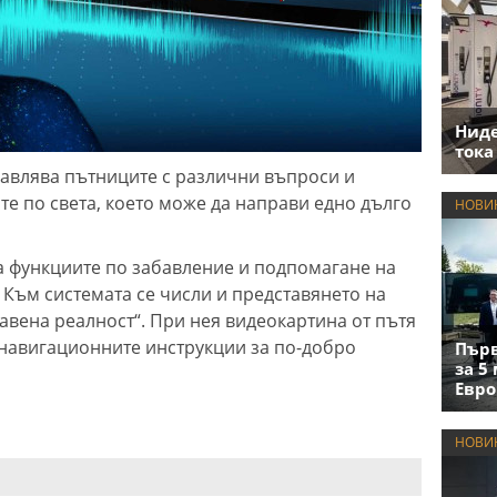
Нид
тока
авлява пътниците с различни въпроси и
те по света, което може да направи едно дълго
НОВИ
а функциите по забавление и подпомагане на
Към системата се числи и представянето на
авена реалност“. При нея видеокартина от пътя
 навигационните инструкции за по-добро
Първ
за 5
Евро
НОВИ