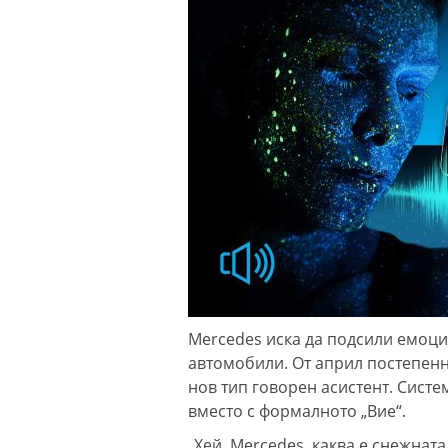
Mercedes иска да подсили емоци
автомобили. От април постепенн
нов тип говорен асистент. Сист
вместо с формалното „Вие“.
„Хей, Mercedes, каква е снежнат