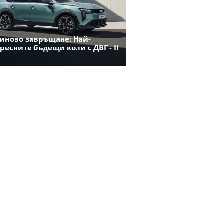
иново завръщане: Най-
ресните бъдещи коли с ДВГ - II