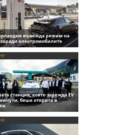
ерландия въвежда режим на
 заради електромобилите
НИ
ата станция, която зарежда EV
 минути, беше открита в
па
НИ