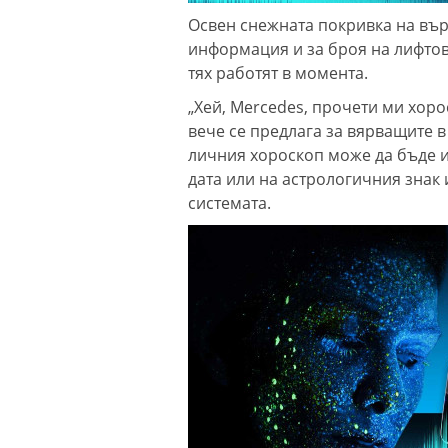
Освен снежната покривка на вър
информация и за броя на лифтов
тях работят в момента.
„Хей, Mercedes, прочети ми хорос
вече се предлага за вярващите в
личния хороскоп може да бъде 
дата или на астрологичния знак
системата.