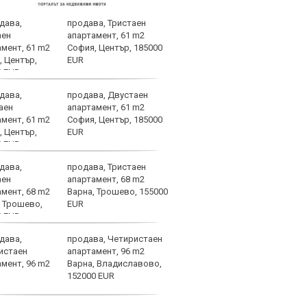
продава, Тристаен
След
апартамент, 61 m2
Мака
София, Център, 185000
прод
EUR
още 
изхода
продава, Двустаен
ЦСКА
апартамент, 61 m2
перл
София, Център, 185000
мачо
EUR
близ
продава, Тристаен
Мачо
апартамент, 68 m2
теле
Варна, Трошево, 155000
авгу
EUR
продава, Четиристаен
ЦСКА
апартамент, 96 m2
Моск
Варна, Владиславово,
тота
152000 EUR
СНИ