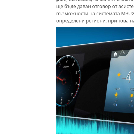
ще бъде даван отговор от асисте
възможности на системата MBUX,
определени региони, при това н