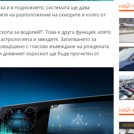
НАЙ-
ха и в подножието, системата ще дава
ете на разположение на скиорите и колко от
копа за водолей!“. Това е друга функция, която
 астрологията и звездите. Запитването за
извършено с гласово въвеждане на рождената
 и дневният хороскоп ще бъде прочетен от
НАЙ-
НОВИ