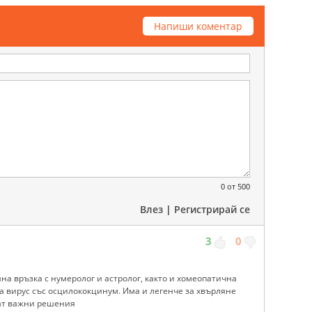
Напиши коментар
0
от 500
Влез
|
Регистрирай се
3
0
на връзка с нумеролог и астролог, както и хомеопатична
а вирус със осцилококцинум. Има и легенче за хвърляне
емат важни решения