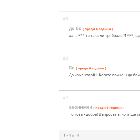
#3
до бо
( преди 6 години )
аа.... *** то така ли трябвало!?! ***, щ
#2
Бо
( преди 6 години )
До коментар#1. Когато почнеш да бач
#1
анонимен
( преди 6 години )
То това - добре! Въпросът е: кога ще 
1 - 4 от 4