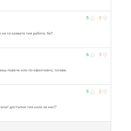
5
3
о не ги казвате тия работе, бе!!
6
3
каш повече или по-ефективно, тогава.
5
2
станат достъпни тия коли за нас!?