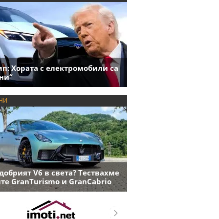
п: Хората с електромобили са
ни“
НИ
добрият V6 в света? Тествахме
те GranTurismo и GranCabrio