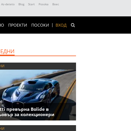
Az-deteto
Blog
Start
Posoka
Boec
НО
ПРОЕКТИ
ПОСОКИ
ВХОД
ЕДНИ
НИ
tti превърна Bolide в
овър за колекционери
НИ