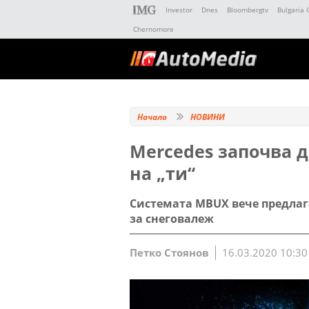
Investor
Dnes
Bloombergtv
Bulgaria 
Chernomore
Начало
НОВИНИ
Mercedes започва 
на „ти“
Системата MBUX вече предлаг
за снеговалеж
Петко Стоянов
16.03.2020 10:30