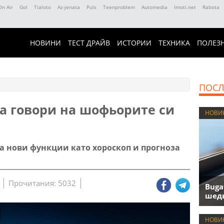
On Air
Gol
Tialoto
Az-jenata
Puls
Teenproblem
Automedia
Imoti.net
Rabota
НОВИНИ
ТЕСТ ДРАЙВ
ИСТОРИИ
ТЕХНИКА
ПОЛЕЗ
ПОСЛ
да говори на шофьорите си
НОВИ
а нови функции като хороскоп и прогноза
Прочитания: 5032
Buga
шедь
НОВИ