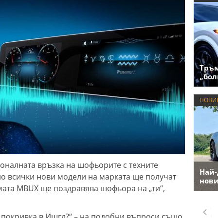
Тръм
„бол
НОВИ
оналната връзка на шофьорите с техните
Най-
о всички нови модели на марката ще получат
нови
емата MBUX ще поздравява шофьора на „ти“,
а покривка в Ишгл?“ – на подобни въпроси също