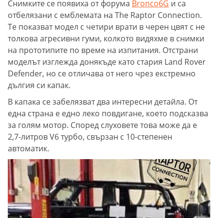
Снимките се появиха от форума
Bronco6G
и са
отбелязани с емблемата на The Raptor Connection.
Те показват модел с четири врати в черен цвят с не
толкова агресивни гуми, колкото видяхме в снимки
на прототипите по време на изпитания. Отстрани
моделът изглежда донякъде като стария Land Rover
Defender, но се отличава от него чрез екстремно
дългия си капак.
В капака се забелязват два интересни детайла. От
една страна е едно леко повдигане, което подсказва
за голям мотор. Според слуховете това може да е
2,7-литров V6 турбо, свързан с 10-степенен
автоматик.