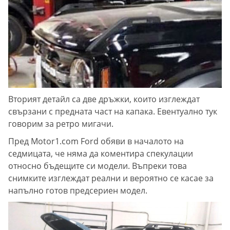
Вторият детайл са две дръжки, които изглеждат
свързани с предната част на капака. Евентуално тук
говорим за ретро мигачи.
Пред Motor1.com Ford обяви в началото на
седмицата, че няма да коментира спекулации
относно бъдещите си модели. Въпреки това
снимките изглеждат реални и вероятно се касае за
напълно готов предсериен модел.