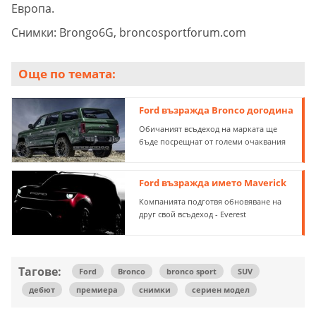
Европа.
Снимки: Brongo6G, broncosportforum.com
Още по темата:
Ford възражда Bronco догодина
Обичаният всъдеход на марката ще
бъде посрещнат от големи очаквания
Ford възражда името Maverick
Компанията подготвя обновяване на
друг свой всъдеход - Everest
Тагове:
Ford
Bronco
bronco sport
SUV
дебют
премиера
снимки
сериен модел