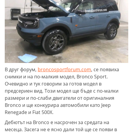
В друг форум,
broncosportforum.com
, се появиха
снимки и на по-малкия модел, Bronco Sport.
Очевидно и тук говорим за готов модел в
предсериен вид. Този модел ще бъде с по-малки
размери и по-слаби двигатели от оригиналния
Bronco и ще конкурира автомобили като Jeep
Renegade и Fiat 500X.
Дебютът на Bronco е насрочен за средата на
месеца. Засега не е ясно дали той ще се появи в