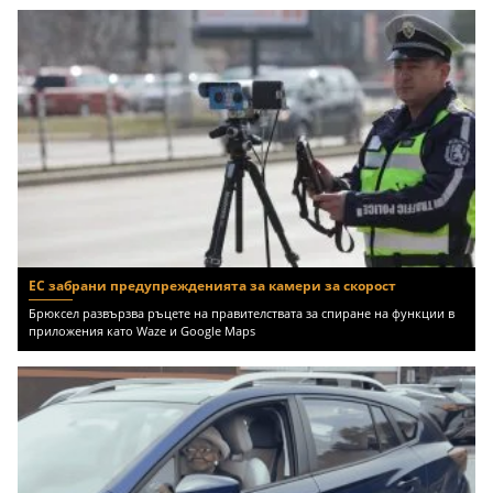
ЕС забрани предупрежденията за камери за скорост
Брюксел развързва ръцете на правителствата за спиране на функции в
приложения като Waze и Google Maps