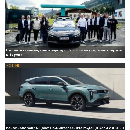
Първата станция, която зарежда EV за 5 минути, беше открита
в Европа
НОВИНИ
Бензиново завръщане: Най-интересните бъдещи коли с ДВГ - II