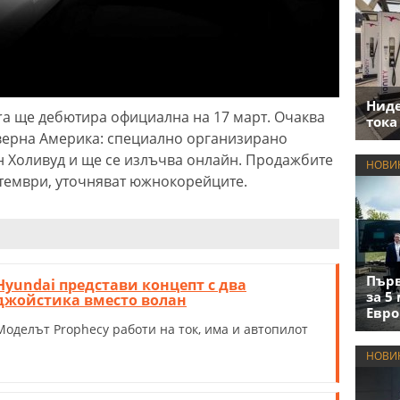
Нид
ra ще дебютира официална на 17 март. Очаква
тока
еверна Америка: специално организирано
н Холивуд и ще се излъчва онлайн. Продажбите
НОВИ
тември, уточняват южнокорейците.
Първ
Hyundai представи концепт с два
за 5
джойстика вместо волан
Евро
Моделът Prophecy работи на ток, има и автопилот
НОВИ