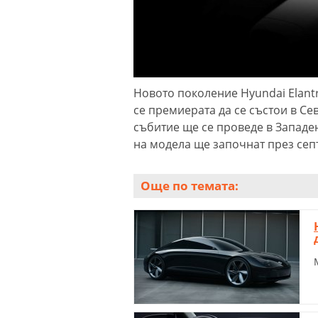
Новото поколение Hyundai Elant
се премиерата да се състои в С
събитие ще се проведе в Западе
на модела ще започнат през сеп
Още по темата: