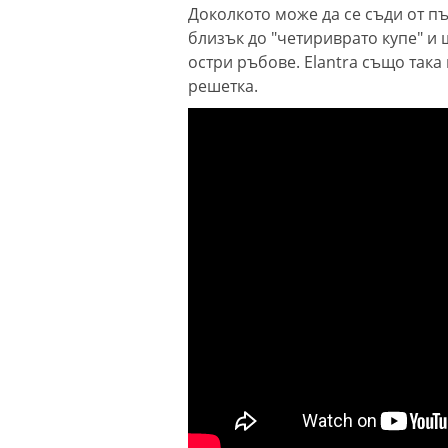
Доколкото може да се съди от п
близък до "четириврато купе" и
остри ръбове. Elantra също так
решетка.