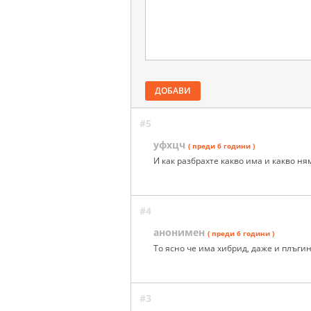
ДОБАВИ
#5
уфхцч
( преди 6 години )
И как разбрахте какво има и какво ня
#4
анонимен
( преди 6 години )
То ясно че има хибрид, даже и плъгин
#3