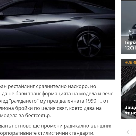
Герм
12Cil
НОВИ
ран рестайлинг сравнително наскоро, но
да не бави трансформацията на модела и вече
лед "раждането" му през далечната 1990 г., от
Защо
илиона бройки по целия свят, което дава на
от н
 модела за бестселър.
седанът отново ще промени радикално външния
 корпоративните стилистични стандарти.