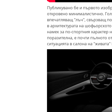
Публикувано бе и първото изоб
откровено минималистично. Гол
впечатляващ "лъч", свързващ по
в архитектурата на шофьорското 
намек за по-спортния характер н
поразителна, е почти пълното о
ситуацията в салона на "живата"