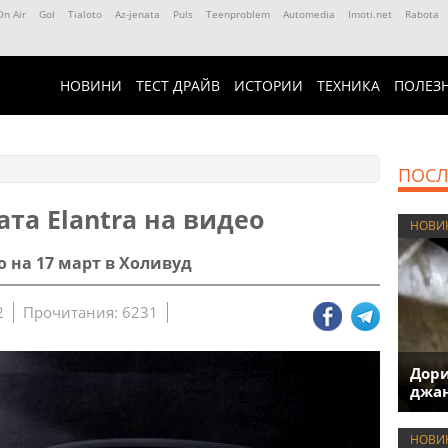
On Air
Gol
Tialoto
Az-jenata
Puls
Teenproblem
Automedia
Imoti.net
Rabota
НОВИНИ
ТЕСТ ДРАЙВ
ИСТОРИИ
ТЕХНИКА
ПОЛЕЗ
ПОСЛ
ата Elantra на видео
НОВИ
на 17 март в Холивуд
2
Прочитания: 6231
Дори
джан
НОВИ