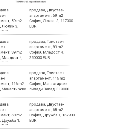
продава, Двустаен
Лошо
апартамент, 59 m2
ще п
София, Люлин 3, 117000
във 
EUR
продава, Тристаен
Брун
апартамент, 89 m2
меди
София, Младост 4,
Севе
250000 EUR
продава, Тристаен
Атра
апартамент, 116 m2
заби
София, Манастирски
ливади Запад, 319000
продава, Двустаен
Спор
апартамент, 68 m2
днес
София, Дружба 1, 167900
EUR