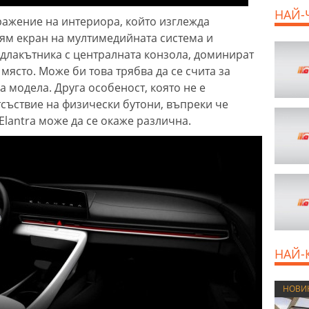
НАЙ-
ражение на интериора, който изглежда
ям екран на мултимедийната система и
длакътника с централната конзола, доминират
800 E
място. Може би това трябва да се счита за
а модела. Друга особеност, която не е
тсъствие на физически бутони, въпреки че
 Elantra може да се окаже различна.
НАЙ-
НОВИ