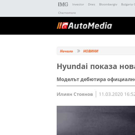
Investor
Dnes
Bloombergtv
Bulgaria 
Chernomore
Начало
НОВИНИ
Hyundai показа нов
Моделът дебютира официално 
Илиян Стоянов
11.03.2020 16:5