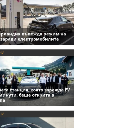
ерландия въвежда режим на
 заради електромобилите
НИ
ата станция, която зарежда EV
 минути, беше открита в
па
НИ