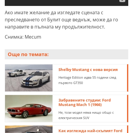
Ако имате желание да изгледате сцената с
преследването от Булит още веднъж, може да го
направите в пълната му продължителност.
Снимка: Mecum
Още по темата:
Shelby Mustang с нова версия
Heritage Edition идва 55 години след
първото GT350
Забравените студии: Ford
Mustang Mach 1 (1966)
Не, този модел няма нищо общо с
електрическия SUV
Как изглежда най-скъпият Ford