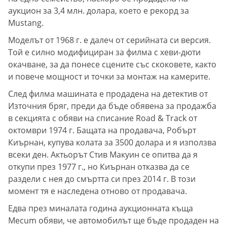
аукцион за 3,4 млн. долара, което е рекорд за
Mustang.
Моделът от 1968 г. е далеч от серийната си версия.
Той е силно модифициран за филма с хеви-дюти
окачване, за да понесе сцените със скоковете, както
и повече мощност и точки за монтаж на камерите.
След филма машината е продадена на детектив от
Източния бряг, преди да бъде обявена за продажба
в секцията с обяви на списание Road & Track от
октомври 1974 г. Бащата на продавача, Робърт
Киърнан, купува колата за 3500 долара и я използва
всеки ден. Актьорът Стив Макуин се опитва да я
откупи през 1977 г., но Киърнан отказва да се
раздели с нея до смъртта си през 2014 г. В този
момент тя е наследена отново от продавача.
Едва през миналата година аукционната къща
Mecum обяви, че автомобилът ще бъде продаден на