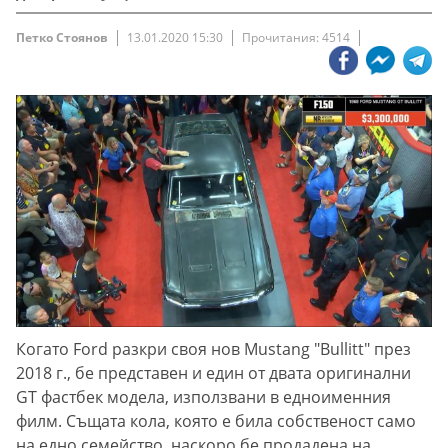
Петко Стоянов
13.01.2020 15:30
Прочитания: 4514
Когато Ford разкри своя нов Mustang "Bullitt" през
2018 г., бе представен и един от двата оригинални
GT фастбек модела, използвани в едноименния
филм. Същата кола, която е била собственост само
на едно семейство, наскоро бе продадена на