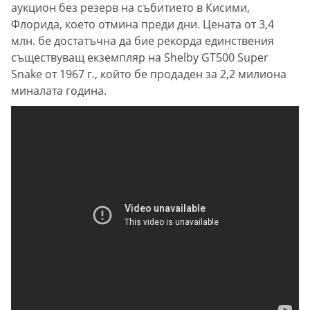
аукцион без резерв на събитието в Кисими,
Флорида, което отмина преди дни. Цената от 3,4
млн. бе достатъчна да бие рекорда единствения
съществуващ екземпляр на Shelby GT500 Super
Snake от 1967 г., който бе продаден за 2,2 милиона
миналата година.