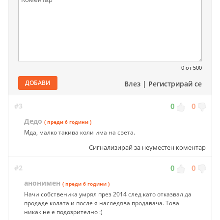
0
от 500
ДОБАВИ
Влез
|
Регистрирай се
#3
0
0
Дедо
( преди 6 години )
Мда, малко такива коли има на света.
Сигнализирай за неуместен коментар
#2
0
0
анонимен
( преди 6 години )
Начи собственика умрял през 2014 след като отказвал да
продаде колата и после я наследява продавача. Това
никак не е подозрително :)