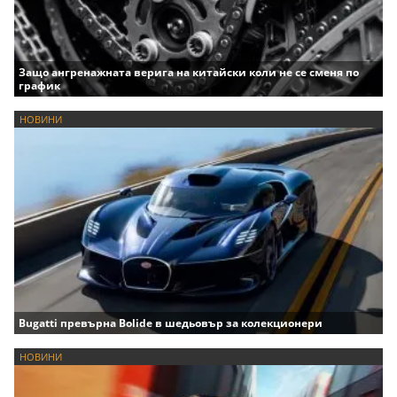
Защо ангренажната верига на китайски коли не се сменя по
график
НОВИНИ
Bugatti превърна Bolide в шедьовър за колекционери
НОВИНИ