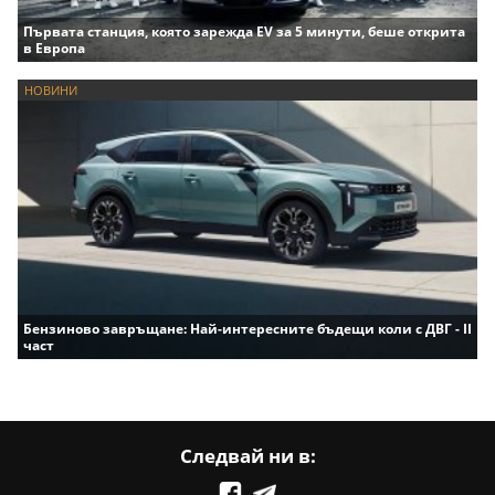
Първата станция, която зарежда EV за 5 минути, беше открита
в Европа
НОВИНИ
Бензиново завръщане: Най-интересните бъдещи коли с ДВГ - II
част
Следвай ни в: