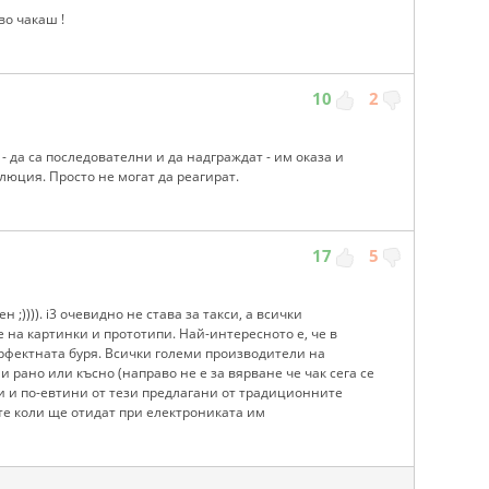
во чакаш !
10
2
 - да са последователни и да надграждат - им оказа и
люция. Просто не могат да реагират.
17
5
;)))). i3 очевидно не става за такси, а всички
 на картинки и прототипи. Най-интересното е, че в
рфектната буря. Всички големи производители на
 рано или късно (направо не е за вярване че чак сега се
ни и по-евтини от тези предлагани от традиционните
е коли ще отидат при електрониката им