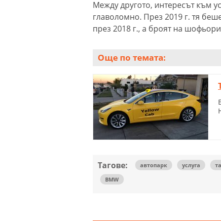
Между другото, интересът към у
главоломно. През 2019 г. тя беш
през 2018 г., а броят на шофьори
Още по темата:
Тагове:
автопарк
услуга
т
BMW