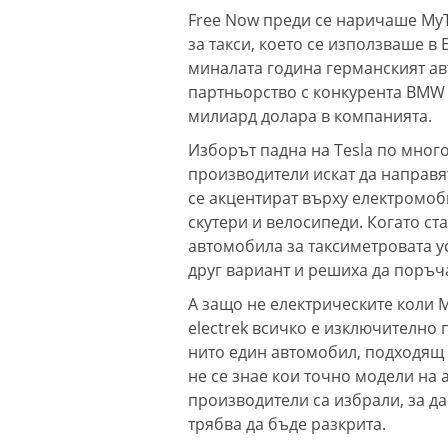
Free Now преди се наричаше My
за такси, което се използваше в 
миналата година германският а
партньорство с конкурента BMW 
милиард долара в компанията.
Изборът падна на Tesla по мног
производители искат да направят
се акцентират върху електромоб
скутери и велосипеди. Когато ст
автомобила за таксиметровата ус
друг вариант и решиха да поръча
А защо не електрическите коли 
electrek всичко е изключително 
нито един автомобил, подходящ 
не се знае кои точно модели на
производители са избрали, за да
трябва да бъде разкрита.