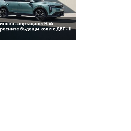
иново завръщане: Най-
ресните бъдещи коли с ДВГ - II