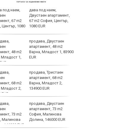
дава под наем,
В Ле
Двустаен апартамент,
случ
67 m2 София, Център,
1080 EUR
продава, Двустаен
Огро
апартамент, 48 m2
спол
Варна, Младост 1, 83900
EUR
продава, Тристаен
Уулв
апартамент, 68 m2
Левс
Варна, Младост 2,
Свет
134900 EUR
продава, Двустаен
ЦСКА
апартамент, 73 m2
още 
София, Малинова
бом
Долина, 146000 EUR