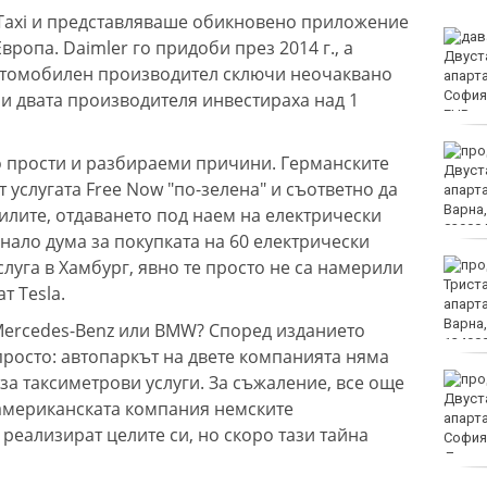
Taxi и представляваше обикновено приложение
МВнР привика
Европа. Daimler го придоби през 2014 г., а
посланичката на
втомобилен производител сключи неочаквано
Украйна у нас
и двата производителя инвестираха над 1
18-годишен уби чичо си
о прости и разбираеми причини. Германските
с кол
 услугата Free Now "по-зелена" и съответно да
илите, отдаването под наем на електрически
анало дума за покупката на 60 електрически
луга в Хамбург, явно те просто не са намерили
Турция ограничава
достъпа на част от
т Tesla.
търговските кораби до
Черно море
Mercedes-Benz или BMW? Според изданието
просто: автопаркът на двете компанията няма
за таксиметрови услуги. За съжаление, все още
От 9 август цените на
финансовите услуги
 американската компания немските
остават само в евро
 реализират целите си, но скоро тази тайна