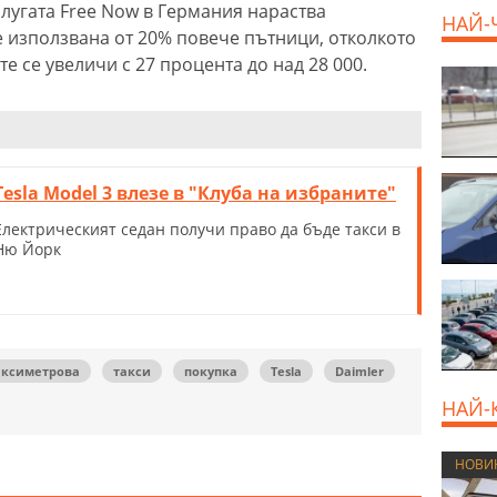
слугата Free Now в Германия нараства
НАЙ-
е използвана от 20% повече пътници, отколкото
те се увеличи с 27 процента до над 28 000.
Tesla Model 3 влезе в "Клуба на избраните"
Електрическият седан получи право да бъде такси в
Ню Йорк
аксиметрова
такси
покупка
Tesla
Daimler
НАЙ-
НОВИ