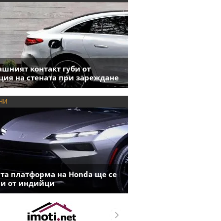
шният контакт губи от
ция на стената при зареждане
НИ
та платформа на Honda ще се
и от индийци