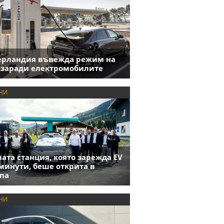
ерландия въвежда режим на
 заради електромобилите
НИ
ата станция, която зарежда EV
 минути, беше открита в
па
НИ