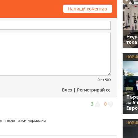
Напиши коментар
Нид
тока
НОВИ
0
от 500
Влез
|
Регистрирай се
Първ
за 5
3
0
Евро
ят тесла Такси нормално
НОВИ