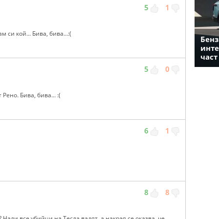
5
1
си кой... Бива, бива...:(
Бенз
инте
част
5
0
ено. Бива, бива... :(
6
1
8
8
 Нали все убийци на Тесла вадят, а накрая се оказва, че