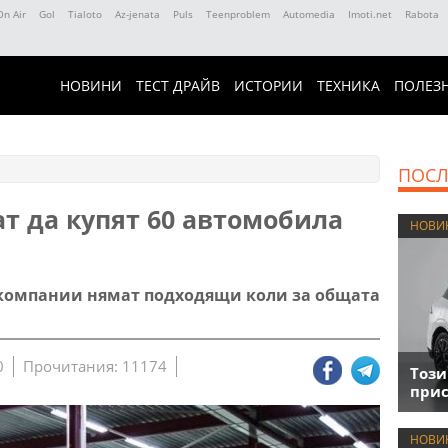
On Air
Gol
Tialoto
Az-jenata
Puls
Teenproblem
Automedia
Imoti.net
Rabota
НОВИНИ
ТЕСТ ДРАЙВ
ИСТОРИИ
ТЕХНИКА
ПОЛЕЗ
ПОСЛ
т да купят 60 автомобила
НОВИ
и компании нямат подходящи коли за общата
0
Прочитания: 11174
Този
прис
НОВИ