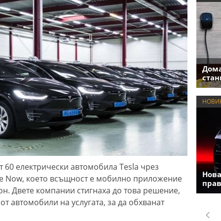
Дома
стан
НОВИ
т 60 електрически автомобила Tesla чрез
Нова
ee Now, което всъщност е мобилно приложение
прав
он. Двете компании стигнаха до това решение,
от автомобили на услугата, за да обхванат