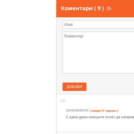
Коментари ( 9 )
ДОБАВИ
#9
анонимен
( преди 6 години )
С една дума немците искат да направ