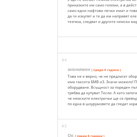
приказките им само големи, а в дейст
само едни нафтови печки имат и това 
да ги изкупят и те да им направят ел
тезгяха, следват и другите немски мар
#4
анонимен
( преди 6 години )
Това не е вярно, че не предлагат обо
има таксита БМВ и3. Значи можело! Пр
оборудване. Всъщност за пореден пътс
трябва да купуват Тесли. А като запо
че немските електрички ще се превърн
по една в шоурумовете да гледат хора
#3
Ок
( преди 6 години )