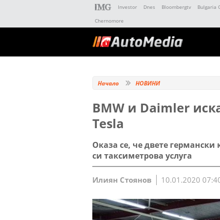
Investor
Dnes
Bloombergtv
Bulgaria 
Chernomore
Начало
НОВИНИ
BMW и Daimler иска
Tesla
Оказа се, че двете германск
си таксиметрова услуга
Илиян Стоянов
10.01.2020 07:4