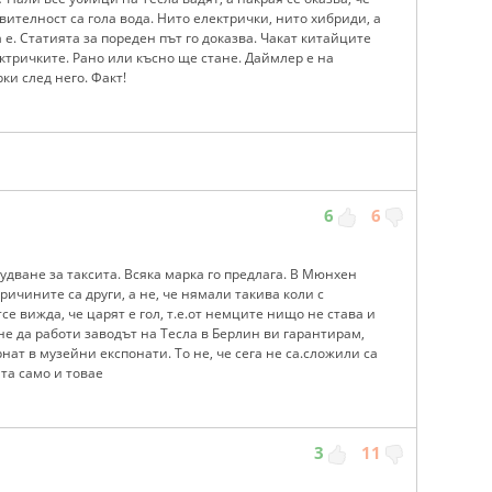
вителност са гола вода. Нито електрички, нито хибриди, а
е. Статията за пореден път го доказва. Чакат китайците
ектричките. Рано или късно ще стане. Даймлер е на
ки след него. Факт!
6
6
рудване за таксита. Всяка марка го предлага. В Мюнхен
ичините са други, а не, че нямали такива коли с
е вижда, че царят е гол, т.е.от немците нищо не става и
чне да работи заводът на Тесла в Берлин ви гарантирам,
ат в музейни експонати. То не, че сега не са.сложили са
та само и товае
3
11