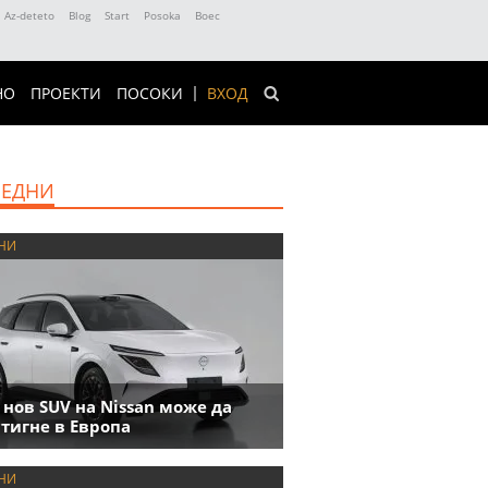
Az-deteto
Blog
Start
Posoka
Boec
НО
ПРОЕКТИ
ПОСОКИ
ВХОД
ЕДНИ
НИ
 нов SUV на Nissan може да
тигне в Европа
НИ