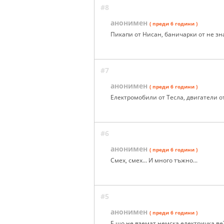
#8
анонимен
( преди 6 години )
Пикапи от Нисан, баничарки от не знам 
#7
анонимен
( преди 6 години )
Електромобили от Тесла, двигатели от Р
#6
анонимен
( преди 6 години )
Смех, смех... И много тъжно...
#5
анонимен
( преди 6 години )
Е що не вземат немска електричка ве?