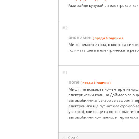
Ами хайде купувай си електрокар, как
#2
анонимен
( преди 6 години )
Ми то немците това, в което са силни
голямата шега в електрическата рево
#1
none
( преди 6 години )
Мисля че всякакъв коментар е излишен 
електрически коли на Даймлер са още
автомобилният сектор се заформя пе
електроника ще пуснат електромобили
усетиха), които ще са по-технологич
автомобилни компании, и германскит
1 - 9 от 9