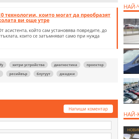
НАЙ-
10 технологии, които могат да преобразят
колата ви още утре
EUR
От асистента, който сам установява повредите, до
стъклата, които се затъмняват само при нужда
fy
хитри устройства
диагностика
проектор
ресийвър
блутуут
джаджи
Напиши коментар
НАЙ-
НОВИ