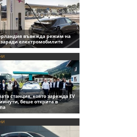
ерландия въвежда режим на
 заради електромобилите
НИ
ата станция, която зарежда EV
 минути, беше открита в
па
НИ