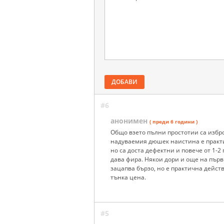
ДОБАВИ
#6
анонимен
( преди 6 години )
Общо взето пълни простотии са избр
надуваемия дюшек наистина е практи
но са доста дефектни и повече от 1-2
дава фира. Някои дори и още на първ
зацапва бързо, но е практична дейст
тънка цена.
#5