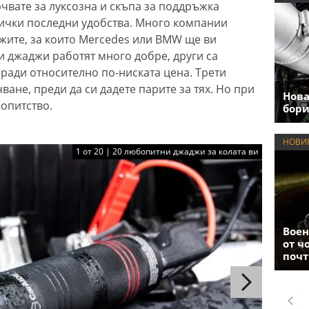
рчвате за луксозна и скъпа за поддръжка
всички последни удобства. Много компании
жите, за които Mercedes или BMW ще ви
зи джаджи работят много добре, други са
ади относително по-ниската цена. Трети
ане, преди да си дадете парите за тях. Но при
Нова
опитство.
бори
НОВИ
1 от 20 | 20 любопитни джаджи за колата ви
Воен
от ч
почт