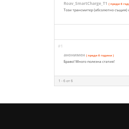
Roav_SmartCharge_T1
( преди 6 год
Този трансмитер (абсолютно същия) 
#1
анонимен
( преди 6 години )
Браво! Много полезна статия!
1 - 6 от 6