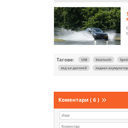
Тагове:
USB
bluetooth
Spoti
хед ъп дисплей
паднал акумулатор
Коментари ( 6 )