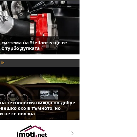
 система на Stellantis ще се
 с турбо дупката
НИ
на технология вижда по-добре
овешко око в тъмното, но
и не се ползва