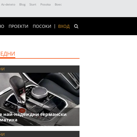
Az-deteto
Blog
Start
Posoka
Boec
НО
ПРОЕКТИ
ПОСОКИ
ВХОД
ЕДНИ
НИ
е най-надеждни германски
матика
НИ