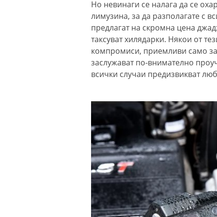
Но невинаги се налага да се оха
лимузина, за да разполагате с 
предлагат на скромна цена джад
таксуват хилядарки. Някои от те
компромиси, приемливи само зар
заслужават по-внимателно проучв
всички случаи предизвикват люб