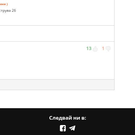
ини )
струва 26
13
1
Следвай ни в: