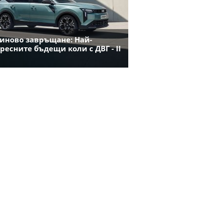
иново завръщане: Най-
ресните бъдещи коли с ДВГ - II