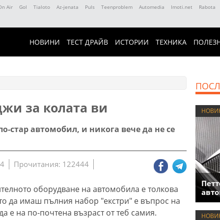
On Air
Gol
Tialoto
Az-jenata
Puls
Teenproblem
Automedia
Imoti.net
Rabota
НОВИНИ
ТЕСТ ДРАЙВ
ИСТОРИИ
ТЕХНИКА
ПОЛЕЗ
ПОСЛ
жи за колата ви
НОВИ
 по-стар автомобил, и никога вече да не се
34
Прочитания: 122444
Петт
ителното оборудване на автомобила е толкова
авто
то да имаш пълния набор "екстри" е въпрос на
 да е на по-почтена възраст от теб самия.
НОВИ