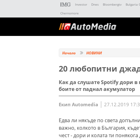
Investor
Dnes
Bloombergtv
Bulgaria 
Chernomore
Начало
НОВИНИ
20 любопитни джад
Как да слушате Spotify дори в
боите от паднал акумулатор
Екип Automedia
27.12.2019 17:
Едва ли някъде по света допълн
важно, колкото в България, къде
чест - дори и колата ти понякога