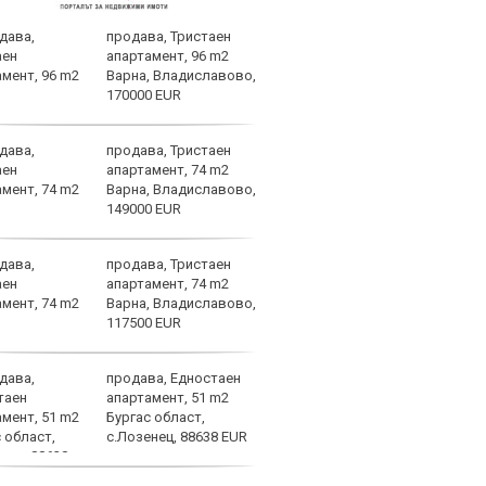
продава, Тристаен
Черн
апартамент, 96 m2
Лудо
Варна, Владиславово,
креп
170000 EUR
разг
продава, Тристаен
Ювен
апартамент, 74 m2
Грег
Варна, Владиславово,
149000 EUR
продава, Тристаен
Фене
апартамент, 74 m2
стот
Варна, Владиславово,
Лука
117500 EUR
продава, Едностаен
Барс
апартамент, 51 m2
Френ
Бургас област,
напр
с.Лозенец, 88638 EUR
раст