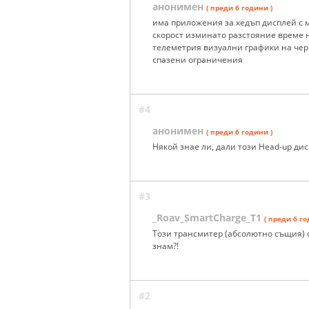
анонимен
( преди 6 години )
има приложения за хедъп дисплей с
скорост изминато разстояние време
телеметрия визуални графики на чер
спазени ограничения
#4
анонимен
( преди 6 години )
Някой знае ли, дали този Head-up дис
#3
_Roav_SmartCharge_T1
( преди 6 го
Този трансмитер (абсолютно същия) ст
знам?!
#2