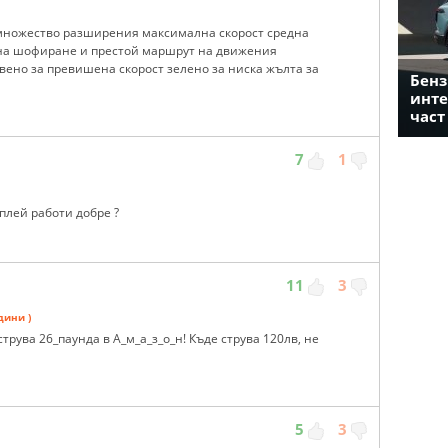
 множество разширения максимална скорост средна
 на шофиране и престой маршрут на движения
вено за превишена скорост зелено за ниска жълта за
Бенз
инте
част
7
1
плей работи добре ?
11
3
дини )
рува 26_паунда в А_м_а_з_о_н! Къде струва 120лв, не
5
3