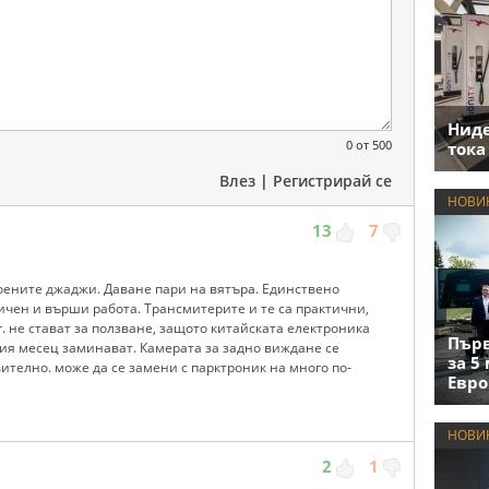
Нид
0
от 500
тока
Влез
|
Регистрирай се
НОВИ
13
7
оените джаджи. Даване пари на вятъра. Единствено
чен и върши работа. Трансмитерите и те са практични,
 г. не стават за ползване, защото китайската електроника
Първ
ия месец заминават. Камерата за задно виждане се
за 5
вително. може да се замени с парктроник на много по-
Евро
НОВИ
2
1