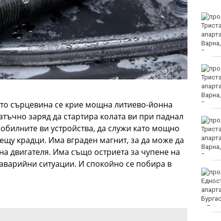
Разнопосочно се
движат цените на едро
на основни хранителни
стоки
32-ма души са ранени в
катастрофи през
последното денонощие
у нас
ято сърцевина се крие мощна литиево-йонна
атъчно заряд да стартира колата ви при паднал
Повдигнаха обвинение
обилните ви устройства, да служи като мощно
срещу 18-годишния
младеж за убийството
ещу крадци. Има вграден магнит, за да може да
на чичо му с кол
 на двигателя. Има също остриета за чупене на
в аварийни ситуации. И спокойно се побира в
Първо офицерско
звание за випуск 2026
на ВВМУ „Н. Й.
Вапцаров“