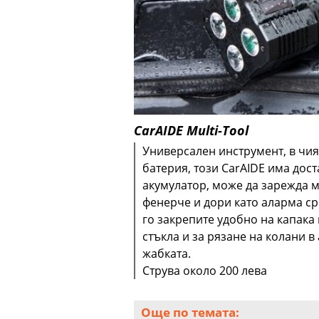
CarAIDE Multi-Tool
Универсален инструмент, в чи
батерия, този CarAIDE има дост
акумулатор, може да зарежда м
фенерче и дори като аларма ср
го закрепите удобно на капака
стъкла и за рязане на колани 
жабката.
Струва около 200 лева
Още по темата: