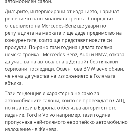
автомобилен салон.
Дилърите, интервюирани от изданието, наричат
решението на компанията грешка. Според тях
отсъствието на Mercedes-Benz ще удари по
репутацията на марката и ще даде предимство на
конкурентите, които ще представят новите си
продукти. По-рано тази година цялата голяма
немска тройка - Mercedes-Benz, Audi и BMW, отказа
да участва на автосалона в Детройт без някакви
сериозни последици. Освен това BMW вече обяви,
че няма да участва на изложението в Голямата
ябълка.
Тази тенденция е характерна не само за
автомобилните салони, които се провеждат в САЩ,
но и за тези в Европа, отбелязва авторитетното
издание. Ford и Volvo например, тази година
пропуснаха най-голямото европейско автомобилно
изложение - в Женева.