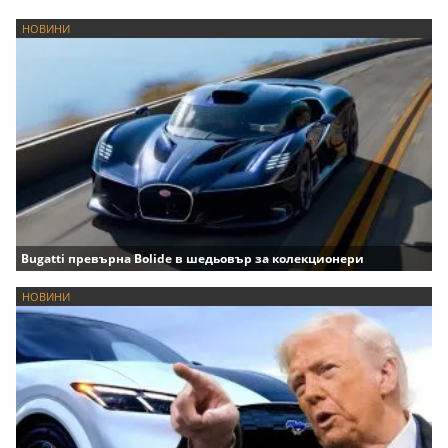
НОВИНИ
Bugatti превърна Bolide в шедьовър за колекционери
НОВИНИ