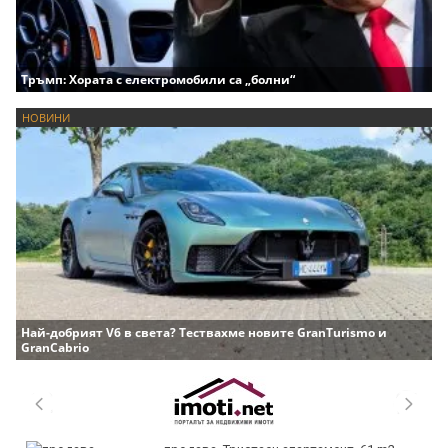
Тръмп: Хората с електромобили са „болни“
НОВИНИ
Най-добрият V6 в света? Тествахме новите GranTurismo и
GranCabrio