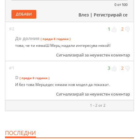
0
от 500
ДОБАВИ
Влез
|
Регистрирай се
#2
1
2
До долния
( преди 6 години )
това, че ти нямаШ Мерц надали интересува някой!
Сигнализирай за неуместен коментар
#1
3
2
D
( преди 6 години )
И без това Мерцедес нямам нов модел да покажат.
Сигнализирай за неуместен коментар
1 - 2 от 2
ПОСЛЕДНИ