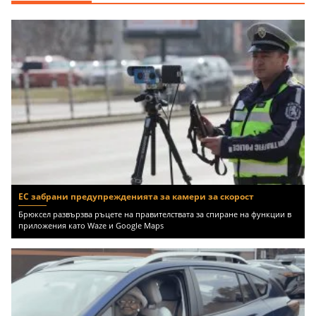
ЕС забрани предупрежденията за камери за скорост
Брюксел развързва ръцете на правителствата за спиране на функции в
приложения като Waze и Google Maps