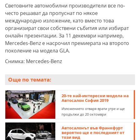
Световните автомобилни производители все по-
често решават да пропуснат по някое
международно изложение, като вместо това
организират свои собствени събития или избират
онлайн презентации. За 11 декември например,
Mercedes-Benz е насрочил премиерата на второто
поколение на модела GLA.
Снимка: Mercedes-Benz
Още по темата:
20-те най-интересни модела на
Автосалон София 2019
Изложението отваря врати утре и ще
продължи до 20 октомври
Автосалонът във Франкфурт
вероятно ще е последният от
този вид