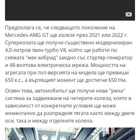
Предполага се, че следващото поколение на
Mercedes-AMG GT ще излезе през 2021 или 2022 г.
Суперколата ще получи съществено модернизиран
4,0-литров твин-турбо V8, който ще работи по
схемата "мек хибрид" заедно със стартер-генератор
и 48-волтова електрическа мрежа. Мощността на
агрегата при топ-версията на модела ще превиши
650 к.с., а въртящият момент ще достигне 650 Нм.
Освен това, автомобилът ще получи нова "умна"
система за задвижване на четирите колела, която в
зависимост от конкретните условия ще може
моментално да разпределя тягата както между двете
оси, така и между отделните колела.