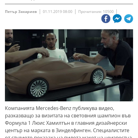
Петър Захариев
01.11.2019 08:00
Прочитания: 10500
Компанията Mercedes-Benz публикува видео,
разказващо за визитата на световния шампион във
Формула 1 Люис Хамилтън в главния дизайнерски
център на марката в Зинделфинген. Специалистите
от студиото показаха на пилота макет на неизвестна