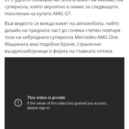
суперкола, която вероятно е намек за следващото
поколение на купето AMG GT.
Във видеото се вижда макет на автомобила, чийто
дизайн на предната част до голяма степен повтаря
този на хибридната суперкола Mercedes-AMG One.
Машината има подобни броня, странични
въздухозаборници и форма на главната оптика.