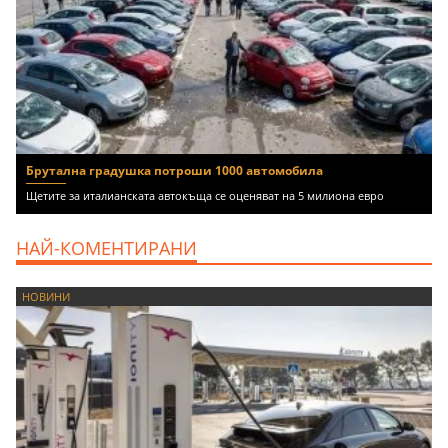
Брутална градушка потроши 1000 автомобила
Щетите за италианската автокъща се оценяват на 5 милиона евро
НАЙ-КОМЕНТИРАНИ
НОВИНИ