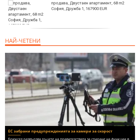
продава, Двустаен апартамент, 68 m2
София, Дружба 1, 167900 EUR
дава под наем, Двустаен апартамент, 70
НАЙ-ЧЕТЕНИ
m2 София, Манастирски Ливади, 800 EUR
ЕС забрани предупрежденията за камери за скорост
Брюксел развързва ръцете на правителствата за спиране на функции в