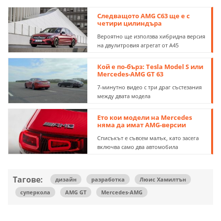
Следващото AMG C63 ще е с
четири цилиндъра
Вероятно ще използва хибридна версия
на двулитровия агрегат от А45
Кой е по-бърз: Tesla Model S или
Mercedes-AMG GT 63
7-минутно видео с три драг състезания
между двата модела
Ето кои модели на Mercedes
няма да имат AMG-версии
Списъкът е съвсем малък, като засега
включва само два автомобила
Тагове:
дизайн
разработка
Люис Хамилтън
суперкола
AMG GT
Mercedes-AMG