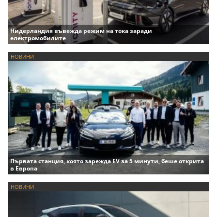
Нидерландия въвежда режим на тока заради
електромобилите
НОВИНИ
Първата станция, която зарежда EV за 5 минути, беше открита
в Европа
НОВИНИ