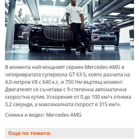
В момента най-мощният сериен Mercedes-AMG е
четиривратата суперкола GT 63 S, която разчита на
4,0-литров V8 с 640 к.с. и 750 Нм въртящ момент.
Двигателят се съчетава с 9-степенна автоматична
скоростна кутия. Ускорение от 0 до 100 км/ч отнема
3,2 секунди, а максималната скорост е 315 км/ч.
Снимка и видео: Mercedes-AMG
Още по темата: