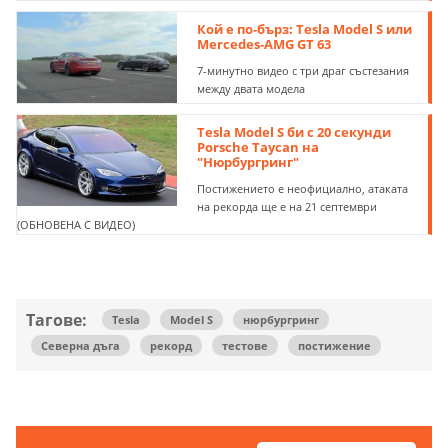
Кой е по-бърз: Tesla Model S или
Mercedes-AMG GT 63
7-минутно видео с три драг състезания
между двата модела
Tesla Model S би с 20 секунди
Porsche Taycan на
"Нюрбургринг"
Постижението е неофициално, атаката
на рекорда ще е на 21 септември
(ОБНОВЕНА С ВИДЕО)
Тагове:
Tesla
Model S
нюрбургринг
Северна дъга
рекорд
тестове
постижение