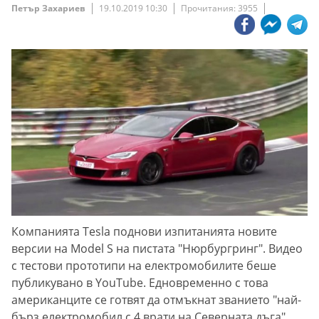
Петър Захариев
19.10.2019 10:30
Прочитания: 3955
Компанията Tesla поднови изпитанията новите
версии на Model S на пистата "Нюрбургринг". Видео
с тестови прототипи на електромобилите беше
публикувано в YouTube. Едновременно с това
американците се готвят да отмъкнат званието "най-
бърз електромобил с 4 врати на Северната дъга",