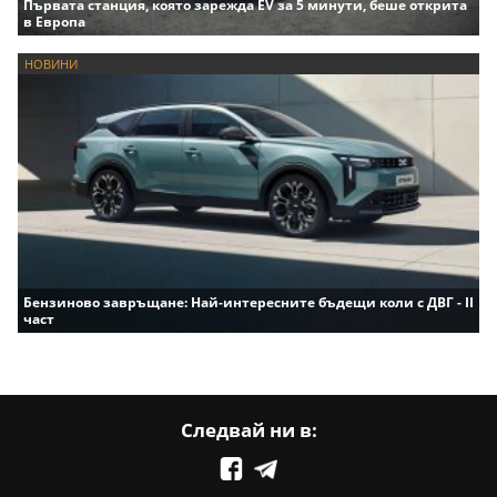
Първата станция, която зарежда EV за 5 минути, беше открита
в Европа
НОВИНИ
Бензиново завръщане: Най-интересните бъдещи коли с ДВГ - II
част
Следвай ни в: