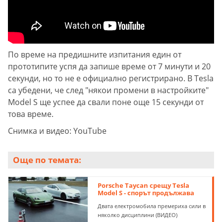
По време на предишните изпитания един от
прототипите успя да запише време от 7 минути и 20
секунди, но то не е официално регистрирано. В Tesla
са убедени, че след "някои промени в настройките"
Model S ще успее да свали поне още 15 секунди от
това време.
Снимка и видео: YouTube
Още по темата:
Porsche Taycan срещу Tesla
Model S - спорът продължава
Двата електромобила премериха сили в
няколко дисциплини (ВИДЕО)