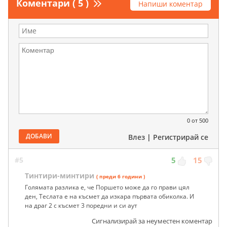
Коментари ( 5 )
Напиши коментар
0
от 500
ДОБАВИ
Влез
|
Регистрирай се
#5
5
15
Тинтири-минтири
( преди 6 години )
Голямата разлика е, че Поршето може да го прави цял
ден, Теслата е на късмет да изкара първата обиколка. И
на драг 2 с късмет 3 поредни и си аут
Сигнализирай за неуместен коментар