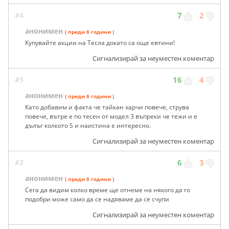
#4
7
2
анонимен
( преди 6 години )
Купувайте акции на Тесла докато са още евтини!
Сигнализирай за неуместен коментар
#3
16
4
анонимен
( преди 6 години )
Като добавим и факта че тайкан харчи повече, струва
повече, вътре е по тесен от модел 3 въпреки че тежи и е
дълъг колкото S и наистина е интересно.
Сигнализирай за неуместен коментар
#2
6
3
анонимен
( преди 6 години )
Сега да видим колко време ще отнеме на някого да го
подобри може само да се надяваме да се счупи
Сигнализирай за неуместен коментар