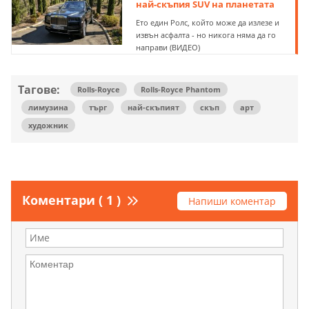
най-скъпия SUV на планетата
Ето един Ролс, който може да излезе и
извън асфалта - но никога няма да го
направи (ВИДЕО)
Тагове:
Rolls-Royce
Rolls-Royce Phantom
лимузина
търг
най-скъпият
скъп
арт
художник
Коментари ( 1 )
Напиши коментар