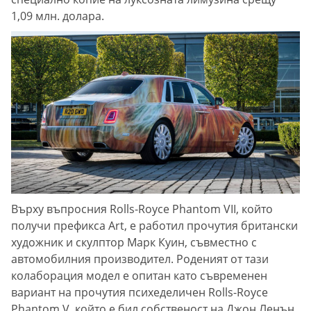
1,09 млн. долара.
Върху въпросния Rolls-Royce Phantom VII, който
получи префикса Art, е работил прочутия британски
художник и скулптор Марк Куин, съвместно с
автомобилния производител. Роденият от тази
колаборация модел е опитан като съвременен
вариант на прочутия психеделичен Rolls-Royce
Phantom V, който е бил собственост на Джон Ленън