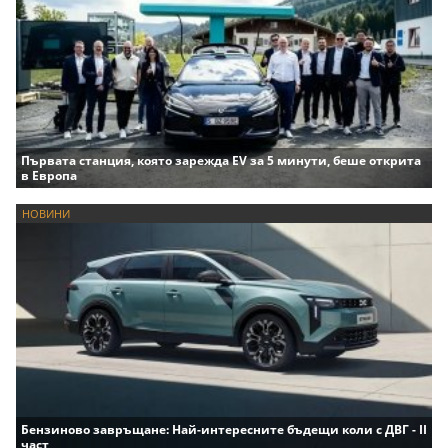
Първата станция, която зарежда EV за 5 минути, беше открита
в Европа
НОВИНИ
Бензиново завръщане: Най-интересните бъдещи коли с ДВГ - II
част