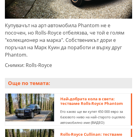
Купувачът на арт-автомобила Phantom не е
посочен, но Rolls-Royce отбелязва, че той е голям
"колекционер на марка". Собственикът дори е
поръчал на Марк Куин да поработи и върху друг
Phantom.
Снимки: Rolls-Royce
Още по темата:
Най-добрата кола в света:
тестваме Rolls-Royce Phantom
Eто какво ще ви купят 450 000 евро за
базовото ниво на най-старото оцеляло
автомобилно име (ВИДЕО)
Rolls-Royce Cullinan: тестваме