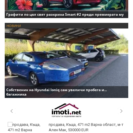
Графити по цял свят разкриха Smart #2 преди премиерата му
НОВИНИ
Собственик на Hyundai Ioniq сам увеличи пробега и...
багажника
продава, Къща, 471 m2 Варна област, м-т
Ален Мак, 530000 EUR