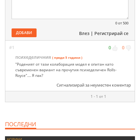
0
от 500
ДОБАВИ
Влез
|
Регистрирай се
#1
0
0
психеделичния
( преди 5 години )
"Роденият от тази колаборация модел е опитан като
съвременен вариант на прочутия психеделичен Rolls-
Royce".... Я пак?
Сигнализирай за неуместен коментар
1 - 1 от 1
ПОСЛЕДНИ
НОВИНИ