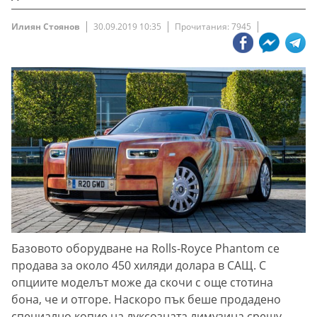
Илиян Стоянов
30.09.2019 10:35
Прочитания: 7945
Базовото оборудване на Rolls-Royce Phantom се
продава за около 450 хиляди долара в САЩ. С
опциите моделът може да скочи с още стотина
бона, че и отгоре. Наскоро пък беше продадено
специално копие на луксозната лимузина срещу