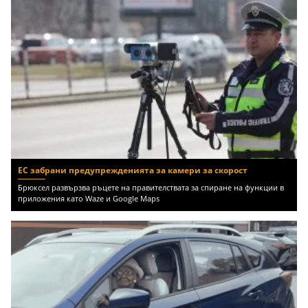
ЕС забрани предупрежденията за камери за скорост
Брюксел развързва ръцете на правителствата за спиране на функции в
приложения като Waze и Google Maps