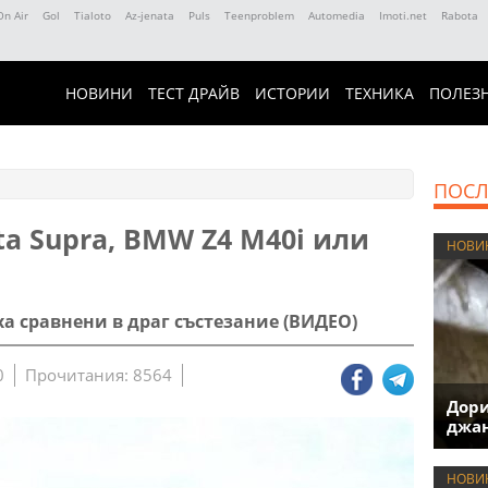
On Air
Gol
Tialoto
Az-jenata
Puls
Teenproblem
Automedia
Imoti.net
Rabota
НОВИНИ
ТЕСТ ДРАЙВ
ИСТОРИИ
ТЕХНИКА
ПОЛЕЗ
ПОСЛ
ta Supra, BMW Z4 M40i или
НОВИ
а сравнени в драг състезание (ВИДЕО)
0
Прочитания: 8564
Дори
джан
НОВИ