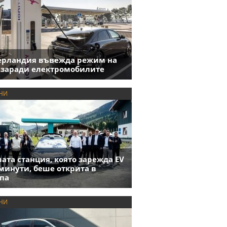
ерландия въвежда режим на
 заради електромобилите
НИ
ата станция, която зарежда EV
 минути, беше открита в
па
НИ