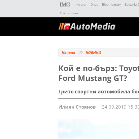
Investor
Dnes
Bloombergtv
Bulgaria 
Chernomore
Начало
НОВИНИ
Кой е по-бърз: Toyo
Ford Mustang GT?
Трите спортни автомобила бях
Илиян Стоянов
24.09.2019 15:3