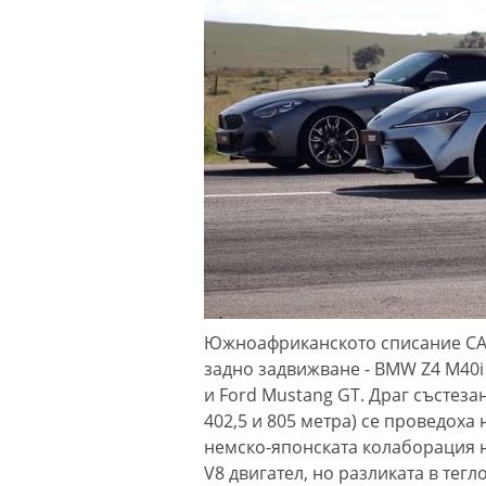
Южноафриканското списание CAR
задно задвижване - BMW Z4 M40i 
и Ford Mustang GT. Драг състеза
402,5 и 805 метра) се проведоха
немско-японската колаборация 
V8 двигател, но разликата в тег