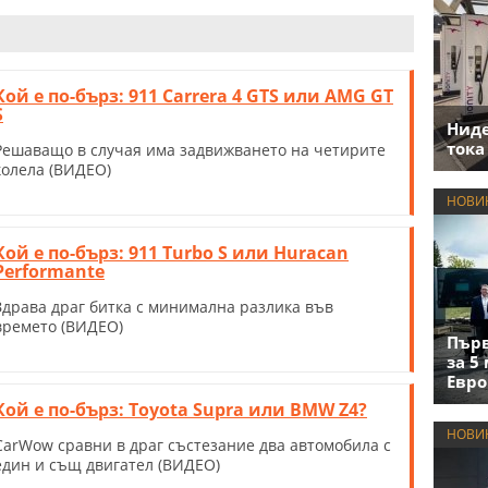
Кой е по-бърз: 911 Carrera 4 GTS или AMG GT
S
Нид
тока
Решаващо в случая има задвижването на четирите
колела (ВИДЕО)
НОВИ
Кой е по-бърз: 911 Turbo S или Huracan
Performante
Здрава драг битка с минимална разлика във
времето (ВИДЕО)
Първ
за 5
Евро
Кой е по-бърз: Toyota Supra или BMW Z4?
НОВИ
CarWow сравни в драг състезание два автомобила с
един и същ двигател (ВИДЕО)