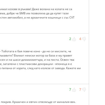
имал козове в ръкава! Даже волана на колата не са
ема, добре че БМВ им позволиха да да купят тази
вестен автомобил, а не архаичните кошници с със CVT
2
4
 Тойотата е бая повече коне - да не си мислите, че
ръкавите? Взимат немски мотор за база и му правят
ясен и на шаси-димамометъра, и на писта. Освен тва
е, затапени с пластмасови декорации - японеца я е
 пипана от хората, след като излезе от завода. Кажете ми
7
7
н покрив. Архаичен и евтин отвсякъде от миналия век.