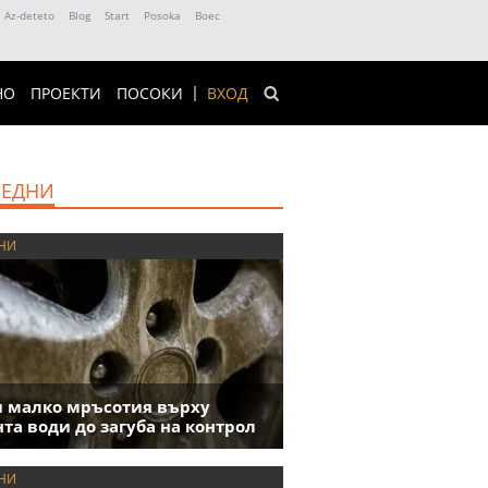
Az-deteto
Blog
Start
Posoka
Boec
НО
ПРОЕКТИ
ПОСОКИ
ВХОД
ЕДНИ
НИ
 малко мръсотия върху
та води до загуба на контрол
НИ