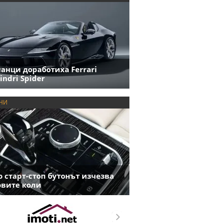
анци доработиха Ferrari
indri Spider
НИ
 старт-стоп бутонът изчезва
овите коли