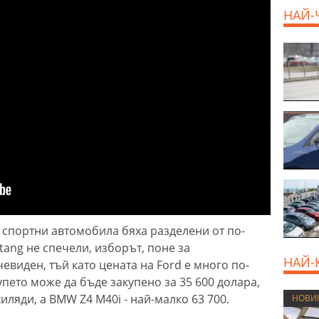
НАЙ-
800 E
е спортни автомобила бяха разделени от по-
tang не спечели, изборът, поне за
НАЙ-
евиден, тъй като цената на Ford е много по-
упето може да бъде закупено за 35 600 долара,
иляди, а BMW Z4 M40i - най-малко 63 700.
НОВИ