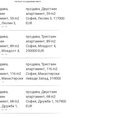
продава, Двустаен
ВИДЕ
апартамент, 59 m2
ЦСКА
София, Люлин 3, 117000
EUR
продава, Тристаен
След
апартамент, 89 m2
Тел 
София, Младост 4,
нов 
250000 EUR
продава, Тристаен
Фено
апартамент, 116 m2
Авив
София, Манастирски
загу
ливади Запад, 319000
и по
продава, Двустаен
Левс
апартамент, 68 m2
тежк
София, Дружба 1, 167900
нача
EUR
Бълг