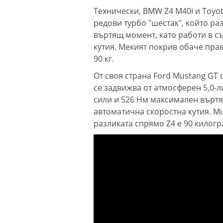
Технически, BMW Z4 M40i и Toyot
редови турбо "шестак", който р
въртящ момент, като работи в с
кутия. Мекият покрив обаче пра
90 кг.
От своя страна Ford Mustang GT
се задвижва от атмосферен 5,0-л
сили и 526 Нм максимален въртя
автоматична скоростна кутия. Mu
разликата спрямо Z4 е 90 килограм