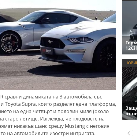
Герм
12Cil
НОВИ
 сравни динамиката на 3 автомобила със
и Toyota Supra, които разделят една платформа,
Защо
нието на една четвърт и половин миля (около
от н
 на старо летище. Изглежда, че плодовете на
нямат никакъв шанс срещу Mustang с неговия
лото на автомобилите изостри интригата.