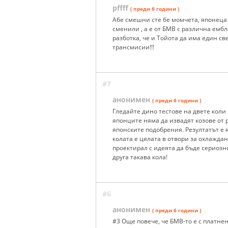
pffff
( преди 6 години )
Aбе смешни сте бе момчета, японеца 
сменили , а е от БМВ с различна ембл
разботка, че и Тойота да има един с
трансмисии!!!
#7
анонимен
( преди 6 години )
Гледайте дино тестове на двете коли -
японците няма да извадят козове от 
японските подобрения. Резултатът е 
колата е цялата в отвори за охлаждан
проектирал с идеята да бъде сериозно
друга такава кола!
#6
анонимен
( преди 6 години )
#3 Още повече, че БМВ-то е с платне