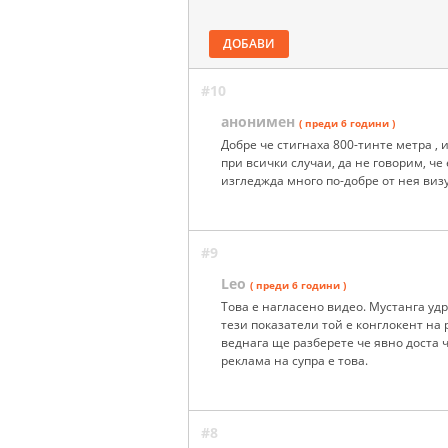
ДОБАВИ
#10
анонимен
( преди 6 години )
Добре че стигнаха 800-тинте метра , 
при всички случаи, да не говорим, че
изгледжда много по-добре от нея визу
#9
Leo
( преди 6 години )
Това е нагласено видео. Мустанга удря
тези показатели той е конглокент на 
веднага ще разберете че явно доста 
реклама на супра е това.
#8