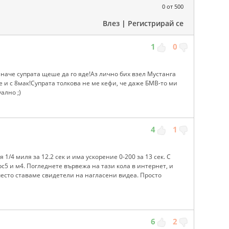
0
от 500
Влез
|
Регистрирай се
1
0
иначе супрата щеше да го яде!Аз лично бих взел Мустанга
 е и с 8мак!Супрата толкова не ме кефи, че даже БМВ-то ми
ално ;)
4
1
 1/4 миля за 12.2 сек и има ускорение 0-200 за 13 сек. С
рс5 и м4. Погледнете вървежа на тази кола в интернет, и
често ставаме свидетели на нагласени видеа. Просто
6
2