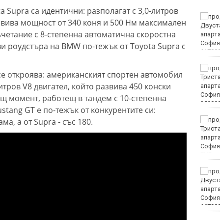
a Supra са идентични: разполагат с 3,0-литров
Винисиус Жуниор
азвива мощност от 340 коня и 500 Нм максимален
преподписа с Реал
ъчетание с 8-степенна автоматична скоростна
(Мадрид)
ви роудстъра на BMW по-тежък от Toyota Supra с
ЦСКА удари с 3:0 Макаби
 се откроява: американският спортен автомобил
като гост
итров V8 двигател, който развива 450 конски
щ момент, работещ в тандем с 10-степенна
stang GT е по-тежък от конкурентите си:
Тъжна вест! Почина
а, а от Supra - със 180.
голямо име в
медицината
EUR
Златото стигна до 4295
долара за унция