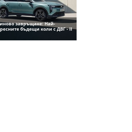
иново завръщане: Най-
ресните бъдещи коли с ДВГ - II