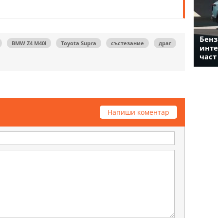
Бенз
BMW Z4 M40i
Toyota Supra
състезание
драг
инте
част
Напиши коментар