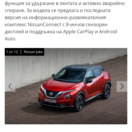
функция за удържане в лентата и активно аварийно
спиране. За модела се предлага и последната
версия на информационно-развлекателния
комплекс NissanConnect с 8-инчов сензорен
дисплей и поддръжка на Apple CarPlay и Android
Auto.
1
1
1
1
1
1
1
1
1
1
1
1
от
от
от
от
от
от
от
от
от
от
от
от
12
12
12
12
12
12
12
12
12
12
12
12
Nissan Juke
Nissan Juke
Nissan Juke
Nissan Juke
Nissan Juke
Nissan Juke
Nissan Juke
Nissan Juke
Nissan Juke
Nissan Juke
Nissan Juke
Nissan Juke