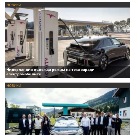
НОВИНИ
Нидерландия въвежда режим на тока заради
електромобилите
НОВИНИ