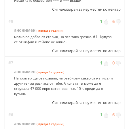
Нещо като обществен *** и *** вкъщи.
Сигнализирай за неуместен коментар
#8
1
6
анонимен
( преди 6 години )
малко по-добре от стария, но все така грозно. #1 - Купува
се от кифли и гейове основно..
Сигнализирай за неуместен коментар
#7
1
0
анонимен
( преди 6 години )
Например ще се похваля, че разбирам какво са написали
другите - за разлика от тебе. А колата ти може да е
струвала 47 000 евро като нова - т.е. 15 г. преди да я
купиш.
Сигнализирай за неуместен коментар
#6
1
6
анонимен
( преди 6 години )