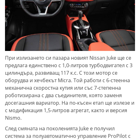
При излизането си пазара новият Nissan Juke ще се
предлага единствено с 1,0-литров турбодвигател с 3
цилиндъра, развиващ 117 к.с. С този мотор се
оборудва и хечбекът Micra. Той работи с 6-стеенна
механична скоростна кутия или със 7-степенна
роботизирана с два съединителя, която заменя
досегашния вариатор. На по-късен етап ще излезе и
с модификация 1,5-литров агрегат, както и версия
Nismo.
След смяната на поколенията Juke е получил
система за полуавтоматично управление ProPilot c