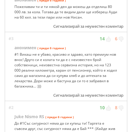
( преди 6 години )
Пожелавам ти и ти някой ден да можеш да отделиш 80
000 лв. за кола. Тогава да те видим дали ще избереш Ауди
на 60 хил. за тези пари или нов Нисан.
Сигнализирай за неуместен коментар
#3
14
6
анонимен
( преди 6 години )
#1 Викаш не е убаво, красиво и здраво, като премиум нов
внос! Друго си е колата ти да е с неизвестен брой
собственици, неизвестна сервизна история, но на 123
000 реални километра, каран от пенсионер, който е ходил
само до магазина да си купува хляб и до аптеката за
лекарства. Дори може и бастуна да си го е забравил в
багажника... :)))
Сигнализирай за неуместен коментар
#2
10
8
Juke Nismo RS
( преди 6 години )
До #1Със сигурност няма да си купиш ти! Таргета е
съвсем друг, със сигурност няма да е Бай *** :)Хайде жив