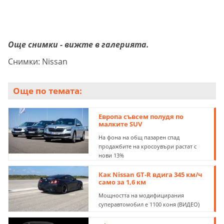
Още снимки - вижте в галерията.
Снимки: Nissan
Още по темата:
Европа съвсем полудя по
малките SUV
На фона на общ пазарен спад
продажбите на кросоувъри растат с
нови 13%
Как Nissan GT-R вдига 345 км/ч
само за 1,6 км
Мощността на модифицирания
суперавтомобил е 1100 коня (ВИДЕО)