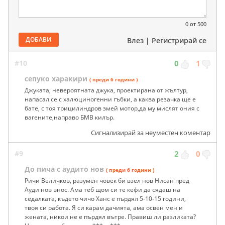
0
от 500
ДОБАВИ
Влез
|
Регистрирай се
#10
0
1
сепуко харакири
( преди 6 години )
Джуката, невероятната джука, проектирана от жълтур,
напасал се с халюциногенни гъбки, а каква резачка ще е
бате, с тоя трицилиндров змей мотор,да му мислят ония с
вагените,направо БМВ килър.
Сигнализирай за неуместен коментар
#9
2
0
До пича с аудито нов
( преди 6 години )
Ричи Величков, разумен човек би взел нов Нисан пред
Ауди нов внос. Ама теб щом си те кефи да сядаш на
седалката, където чичо Ханс е пърдял 5-10-15 години,
твоя си работа. Я си карам дачията, ама освен мен и
жената, никои не е пърдял вътре. Правиш ли разликата?