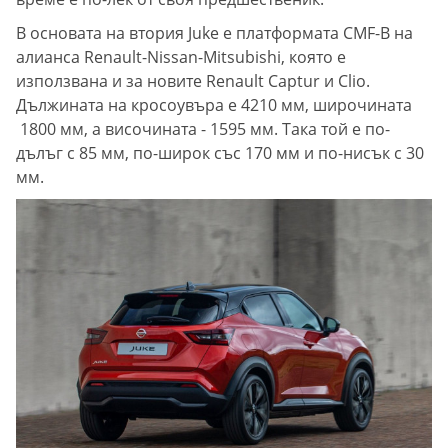
В основата на втория Juke е платформата CMF-B на
алианса Renault-Nissan-Mitsubishi, която е
използвана и за новите Renault Captur и Clio.
Дължината на кросоувъра е 4210 мм, широчината
1800 мм, а височината - 1595 мм. Така той е по-
дълъг с 85 мм, по-широк със 170 мм и по-нисък с 30
мм.