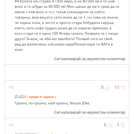
#4 Колата ми струва 47 000 евро, а не 80 000 лв и то нов
внос и то аЛуди за 60 000 лв! Мен щеше да ме е срам да се
хваля с нов внос и то с такъв кокошарник за който
говориш. във вашето село може да си 1, но това не значи,
че караш кола, а чисто и просто стара 0пАрдяна каруца,
която, като нова трудно може да се нарече премиум, а
като стара си е една 100 %това талига. Похвали се с нещо
друго! Знаем, че обичах хвалбите! Почвай сега на свой
ред да разпитваш кой,какво кара!Репертоара ти ВАГи е
ясен
Сигнализирай за неуместен коментар
#5
5
10
ДаДа
( преди 6 години )
Грозно, по-грозно, най-грозно, Nissan JOke.
Сигнализирай за неуместен коментар
#4
5
3
анонимен