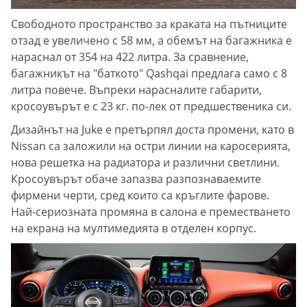
Свободното пространство за краката на пътниците
отзад е увеличено с 58 мм, а обемът на багажника е
нараснал от 354 на 422 литра. За сравнение,
багажникът на "баткото" Qashqai предлага само с 8
литра повече. Въпреки нарасналите габарити,
кросоувърът е с 23 кг. по-лек от предшественика си.
Дизайнът на Juke е претърпял доста промени, като в
Nissan са заложили на остри линии на каросерията,
нова решетка на радиатора и различни светлини.
Кросоувърът обаче запазва разпознаваемите
фирмени черти, сред които са кръглите фарове.
Най-сериозната промяна в салона е преместването
на екрана на мултимедията в отделен корпус.