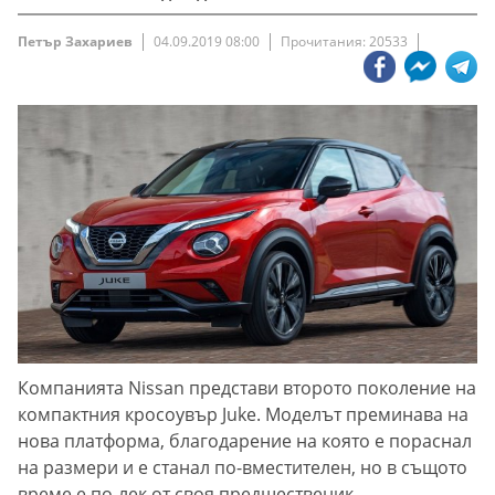
Петър Захариев
04.09.2019 08:00
Прочитания: 20533
Компанията Nissan представи второто поколение на
компактния кросоувър Juke. Моделът преминава на
нова платформа, благодарение на която е пораснал
на размери и е станал по-вместителен, но в същото
време е по-лек от своя предшественик.