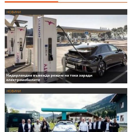
НОВИНИ
Нидерландия въвежда режим на тока заради
електромобилите
НОВИНИ