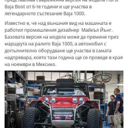
Baja Boot от 6-те години и ще участва в
легендарното състезание Baja 1000.
Известно е, че над външния вид на машината е
работил промишления дизайнер Майкъл Йънг.
Базовата версия на модела може да премине през
маршрута на ралито Baja 1000, а автомобил с
допълнително оборудване ще участва в самата
надпревара, която тази година ще се проведе в края
на ноември в Мексико.