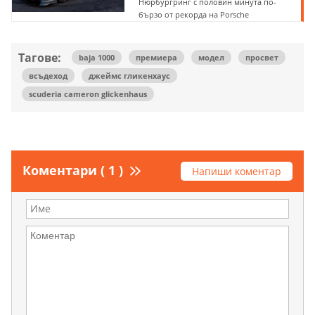
Нюрбургринг с половин минута по-
бързо от рекорда на Porsche
Тагове:
baja 1000
премиера
модел
просвет
всъдеход
джеймс гликенхаус
scuderia cameron glickenhaus
Коментари ( 1 )
Напиши коментар