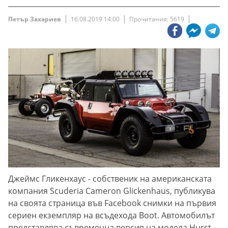
Петър Захариев
16.08.2019 14:00
Прочитания: 5619
Джеймс Гликенхаус - собственик на американската
компания Scuderia Cameron Glickenhaus, публикува
на своята страница във Facebook снимки на първия
сериен екземпляр на всъдехода Boot. Автомобилът
представлява съвременна версия на модела Hurst