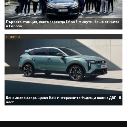
Първата станция, която зарежда EV за 5 минути, беше открита
в Европа
НОВИНИ
Бензиново завръщане: Най-интересните бъдещи коли с ДВГ - II
част