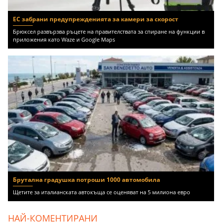
ЕС забрани предупрежденията за камери за скорост
Брюксел развързва ръцете на правителствата за спиране на функции в
приложения като Waze и Google Maps
Брутална градушка потроши 1000 автомобила
Щетите за италианската автокъща се оценяват на 5 милиона евро
НАЙ-КОМЕНТИРАНИ