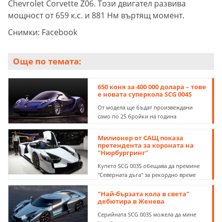
Chevrolet Corvette Z06. Този двигател развива
мощност от 659 к.с. и 881 Нм въртящ момент.
Снимки: Facebook
Още по темата:
650 коня за 400 000 долара – тове
е новата суперкола SCG 004S
От модела ще бъдат произвеждани
само по 25 бройки на година
Милионер от САЩ показа
претендента за короната на
"Нюрбургринг"
Купето SCG 003S обещава да премине
"Северната дъга" за рекордно време
"Най-бързата кола в света"
дебютира в Женева
Серийната SCG 003S можела да мине