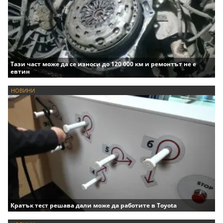
Тази част може да се износи до 120 000 км и ремонтът не е
евтин
НОВИНИ
Кратък тест решава дали може да работите в Toyota