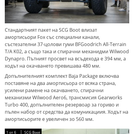
Стандартният пакет на SCG Boot влизат
амортисьори Fox със специални канали,
състезателни 37-цолови гуми BFGoodrich All-Terrain
T/A K02, а също така и спирачни механидми Wilwood
Dynapro. Пътният просвет на всъдехода е 394 мм, а
ходът на окачването превишава 480 мм.
Допълнителният комплект Baja Package включва
поставяне на два амортисьора от всяка страна,
усилени рамене на окачването, спирачни
механизми Wilwood Aero6, трансмисия Gearworks
Turbo 400, допълнителен резервоар за гориво и
пълен набор от средства да комуникациия. Ходът на
амортисьорите е увеличен зо 560 мм.
1
1
1
1
1
1
от
от
от
от
от
от
6
6
6
6
6
6
SCG Boot
SCG Boot
SCG Boot
SCG Boot
SCG Boot
SCG Boot