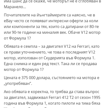
има шанс да се окаже, че моторът не е сглобяван в
Маранело...
Почитателите на йънгтаймерите са наясно, че в
eBay често се появяват интересни оферти за коли
или компоненти за тях, които са датирани от 80-те
или 90-те години на миналия век. Обаче V12 мотор
от Формула 1?
Обявата е семпла – за двигател V12 на Ferrari, като
се прави уточнението, че това е последният V12
мотор, използван от Скудерията във Формула 1.
Една снимка и един ред текст. Така ли се продава
мотор от Формула 1?
Цената е 375 000 долара, състоянието на мотора е
„употребяван”.
Ако обявата е коректна, то трябва да става въпрос
за двигател, задвижвал Ferrari 412 T2 от сезон 1995
година във Формула 1, когато пилоти на тима бяха