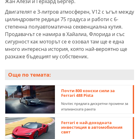
Жан Алези и Герхард Бергер.
Двигателят е 3-литров атмосферен, V12 с ъгъл между
цилиндровите редици 75 градуса и работи с 6-
степенна полуавтоматична секвенциална кутия.
Продавачът се намира в Хайалиа, Флорида и със
сигурност как моторът се е озовал там ще е една
много интересна история, която най-вероятно ще
разкаже бъдещият му собственик.
Още по темата:
Почти 800 конски сили за
Ferrari 488 Pista
Novitec предлага дискретни промени за
италианската ракета
Ferrari е най-доходната
инвестиция в автомобилния
свят