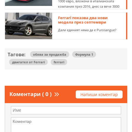
1000 евро, вложени в италианската
компания през 2016, днес са вече 3000
Ferrari показва два нови
модела през септември
Дали единият няма да е Purosangue?
Тагове:
обява за продажба
Формула 1
двигател от Ferrari
ferrari
Коментари ( 0 )
Напиши коментар