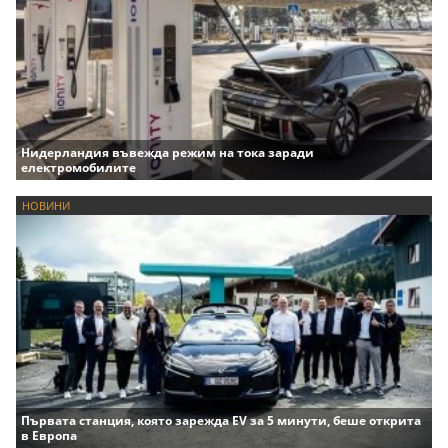
Нидерландия въвежда режим на тока заради
електромобилите
НОВИНИ
Първата станция, която зарежда EV за 5 минути, беше открита
в Европа