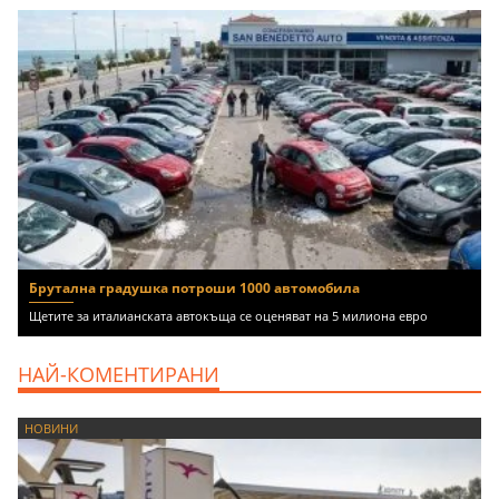
Брутална градушка потроши 1000 автомобила
Щетите за италианската автокъща се оценяват на 5 милиона евро
НАЙ-КОМЕНТИРАНИ
НОВИНИ