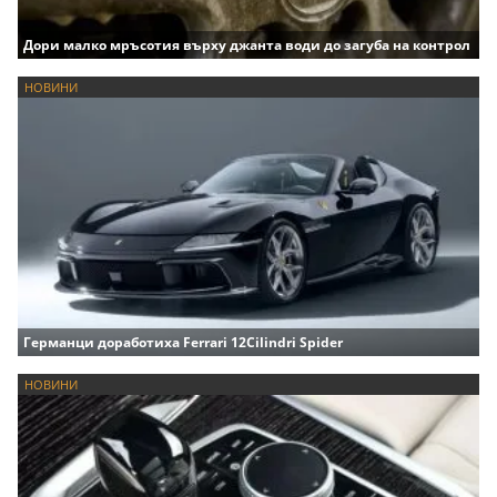
Дори малко мръсотия върху джанта води до загуба на контрол
НОВИНИ
Германци доработиха Ferrari 12Cilindri Spider
НОВИНИ