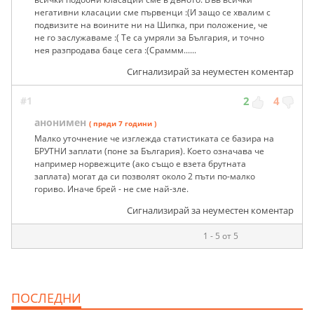
негативни класации сме първенци :(И защо се хвалим с
подвизите на воините ни на Шипка, при положение, че
не го заслужаваме :( Те са умряли за България, и точно
нея разпродава баце сега :(Сраммм......
Сигнализирай за неуместен коментар
#1
2
4
анонимен
( преди 7 години )
Малко уточнение че изглежда статистиката се базира на
БРУТНИ заплати (поне за България). Което означава че
например норвежците (ако също е взета брутната
заплата) могат да си позволят около 2 пъти по-малко
гориво. Иначе брей - не сме най-зле.
Сигнализирай за неуместен коментар
1 - 5 от 5
ПОСЛЕДНИ