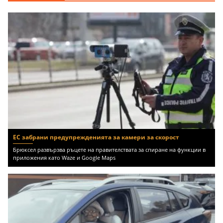
ЕС забрани предупрежденията за камери за скорост
Брюксел развързва ръцете на правителствата за спиране на функции в
приложения като Waze и Google Maps