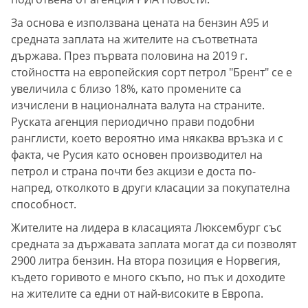
За основа е използвана цената на бензин A95 и
средната заплата на жителите на съответната
държава. През първата половина на 2019 г.
стойността на европейския сорт петрол "Брент" се е
увеличила с близо 18%, като промените са
изчислени в националната валута на страните.
Руската агенция периодично прави подобни
ранглисти, което вероятно има някаква връзка и с
факта, че Русия като основен производител на
петрол и страна почти без акцизи е доста по-
напред, отколкото в други класации за покупателна
способност.
Жителите на лидера в класацията Люксембург със
средната за държавата заплата могат да си позволят
2900 литра бензин. На втора позиция е Норвегия,
където горивото е много скъпо, но пък и доходите
на жителите са едни от най-високите в Европа.