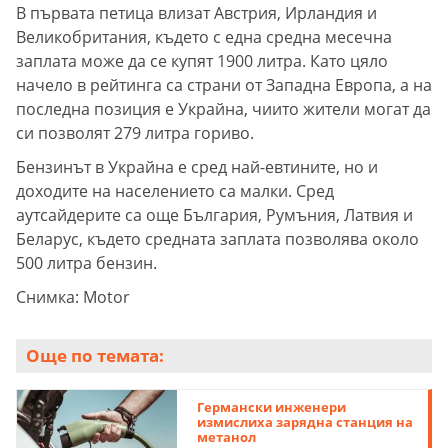
В първата петица влизат Австрия, Ирландия и
Великобритания, където с една средна месечна
заплата може да се купят 1900 литра. Като цяло
начело в рейтинга са страни от Западна Европа, а на
последна позиция е Украйна, чиито жители могат да
си позволят 279 литра гориво.
Бензинът в Украйна е сред най-евтините, но и
доходите на населението са малки. Сред
аутсайдерите са още България, Румъния, Латвия и
Беларус, където средната заплата позволява около
500 литра бензин.
Снимка: Motor
Още по темата:
Германски инженери
измислиха зарядна станция на
метанол