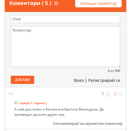
Коментари ( 5 )
Напиши коментар
0
от 500
ДОБАВИ
Влез
|
Регистрирай се
#5
1
2
D
( преди 7 години )
А най-достъпен е бензина в братска Венецуела. Да
заповядат руските друзя там.
Сигнализирай за неуместен коментар