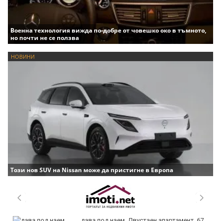
Военна технология вижда по-добре от човешко око в тъмното,
но почти не се ползва
НОВИНИ
Този нов SUV на Nissan може да пристигне в Европа
дава под наем, Двустаен апартамент, 67