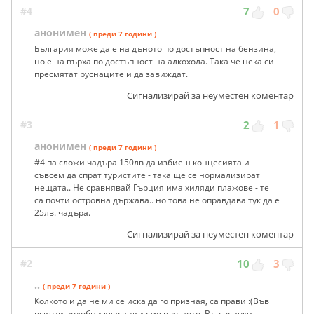
#4
7
0
анонимен
( преди 7 години )
България може да е на дъното по достъпност на бензина,
но е на върха по достъпност на алкохола. Така че нека си
пресмятат руснаците и да завиждат.
Сигнализирай за неуместен коментар
#3
2
1
анонимен
( преди 7 години )
#4 па сложи чадъра 150лв да избиеш концесията и
съвсем да спрат туристите - така ще се нормализират
нещата.. Не сравнявай Гърция има хиляди плажове - те
са почти островна държава.. но това не оправдава тук да е
25лв. чадъра.
Сигнализирай за неуместен коментар
#2
10
3
..
( преди 7 години )
Колкото и да не ми се иска да го призная, са прави :(Във
всички подобни класации сме в дъното. Във всички