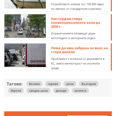
Устройството излиза със 150 000 евро
по-евтино от стандартния комплекс
Амстердам спира
конвенционалните коли до
2030 г.
Ограниченията обхващат дори
мотопедите и моторните лодки
Няма да има забрана за внос на
стари дизели
Проблемът е в износа от държавите в
ЕС, смята министърът на околната
среда
Тагове:
бензин
гориво
цени
България
Европа
средна цена
доходи
заплата