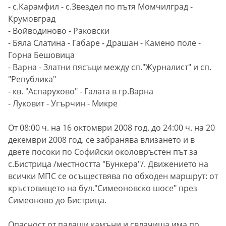
- с.Карамфил - с.Звездел по пътя Момчилград -
Крумовград
- Войводиново - Раковски
- Бяла Слатина - Габаре - Драшан - Камено поле -
Горна Бешовица
- Варна - Златни пясъци между сп."Журналист" и сп.
"Република"
- кв. "Аспарухово" - Галата в гр.Варна
- Луковит - Угърчин - Микре
От 08:00 ч. на 16 октомври 2008 год. до 24:00 ч. на 20
декември 2008 год. се забранява влизането и в
двете посоки по Софийски околовръстен път за
с.Бистрица /местността "Бункера"/. Движението на
всички МПС се осъществява по обходен маршрут: от
кръстовището на бул."Симеоновско шосе" през
Симеоново до Бистрица.
Опасност от падащи камъни и свлачища има по