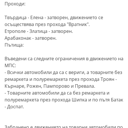
Проходи:
Твърдица - Елена - затворен, движението се
осъществява през прохода "Вратник".
Етрополе - Златица - затворен.
Арабаконак - затворен.
Пътища:
Въведени са следните ограничения в движението на
МПС:
- Всички автомобили да са с вериги, а товарните без
ремаркета и полуремаркета през прохода Троян -
Кърнаре, Рожен, Пампорово и Превала.
- Товарните автомобили да са без ремаркета и
полуремаркета през прохода Шипка и по пътя Батак
- Доспат.
Забранено е движението на товарни автомобили по