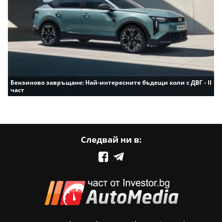
Бензиново завръщане: Най-интересните бъдещи коли с ДВГ - II
част
Следвай ни в: