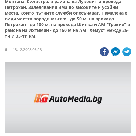
Монтана, Силистра, в района на Луковит и прохода
Петрохан. Заледявания има по високите и усойни
места, които пътните служби опесъчават. Намалена е
видимостта поради мъгла: - до 50 м. на прохода
Петрохан - до 100 м. на прохода Шипка и АМ "Тракия" в
района на Ихтиман - до 150 м на АМ "Хемус" между 25-
ти и 35-ти км.
6
13.12.2008 08:53