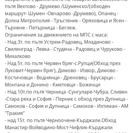
пътя Вехтово - Друмево /Шуменско/(обходен
маршрут- Шумен -Овчарово -Друмево), Опанец -
Долна Митрополия - Тръстеник - Оряховица и Ясен -
Търнене - Петърница - Беглеж.
Ограничения за движението на МПС с маса:
- Над 3т. по пътя Устрем-Радовец, Младиново -
Свиленград - Левка - Студена - Радовец и Чуруково -
Михалково
- Над 5т. по пътя Червен бряг-с.Рупци(Обход през
Луковит-Червен бряг), Димово - Извор, Димово -
Костичовци - Воднянци - Дреновец - Брусарци -
Монтана и Донино - Кметовци - Боженци
- Над 10т.по пътя Черница -Сунгуларе-Чубра, Сливен
-Стара река и София - Перник с обход през Дупница -
Самоков - София и Дупница - Самоков - Ихтиман - АМ
"Тракия"
- над 15т. по пътя Черноочене-Кърджали.Обход
Манастир-Войводино-Мост-Чифлик-Кърджали