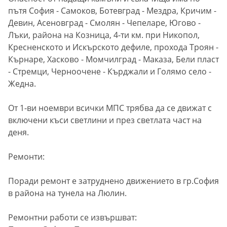
пътя София - Самоков, Ботевград - Мездра, Кричим -
Девин, Асеновград - Смолян - Чепеларе, Югово -
Лъки, района на Козница, 4-ти км. при Никопол,
Кресненското и Искърското дефиле, прохода Троян -
Кърнаре, Хасково - Момчилград - Маказа, Бели пласт
- Стремци, Черноочене - Кърджали и Голямо село -
Жедна.
От 1-ви ноември всички МПС трябва да се движат с
включени къси светлини и през светлата част на
деня.
Ремонти:
Поради ремонт е затруднено движението в гр.София
в района на тунела на Люлин.
Ремонтни работи се извършват: