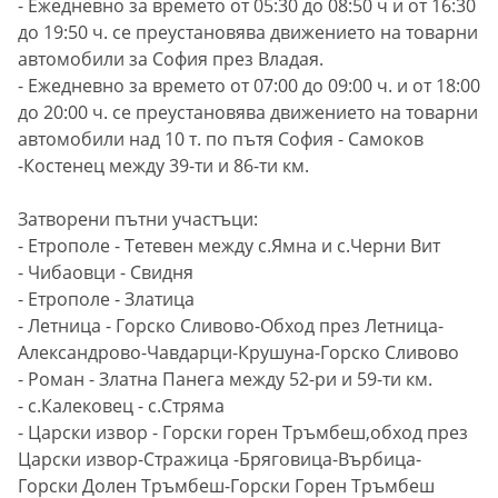
- Ежедневно за времето от 05:30 до 08:50 ч и от 16:30
до 19:50 ч. се преустановява движението на товарни
автомобили за София през Владая.
- Ежедневно за времето от 07:00 до 09:00 ч. и от 18:00
до 20:00 ч. се преустановява движението на товарни
автомобили над 10 т. по пътя София - Самоков
-Костенец между 39-ти и 86-ти км.
Затворени пътни участъци:
- Етрополе - Тетевен между с.Ямна и с.Черни Вит
- Чибаовци - Свидня
- Етрополе - Златица
- Летница - Горско Сливово-Обход през Летница-
Александрово-Чавдарци-Крушуна-Горско Сливово
- Роман - Златна Панега между 52-ри и 59-ти км.
- с.Калековец - с.Стряма
- Царски извор - Горски горен Тръмбеш,обход през
Царски извор-Стражица -Бряговица-Върбица-
Горски Долен Тръмбеш-Горски Горен Тръмбеш