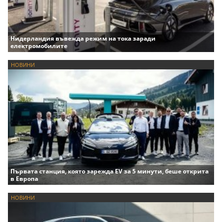
Нидерландия въвежда режим на тока заради
електромобилите
НОВИНИ
Първата станция, която зарежда EV за 5 минути, беше открита
в Европа
НОВИНИ