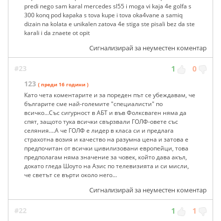
predi nego sam karal mercedes sl55 i moga vi kaja 4e golfa s
300 konq pod kapaka s tova kupe i tova oka4vane a samiq
dizain na kolata e unikalen zatova 4e stiga ste pisali bez da ste
karali i da znaete ot opit
Сигнализирай за неуместен коментар
#23
1
0
123
( преди 16 години )
Като чета коментарите и за пореден път се убеждавам, че
българите сме най-големите "специалисти" по
всичко...Със сигурност в АБТ и във Фолксваген няма да
спят, защото тука всички свързвали ГОЛФ-овете със
селяния....А че ГОЛФ е лидер в класа си и предлага
страхотна возия и качество на разумна цена и затова е
предпочитан от всички цивилизовани европейци, това
предполагам няма значение за човек, който дава акъл,
докато гледа Шоуто на Азис по телевизията и си мисли,
че светът се върти около него...
Сигнализирай за неуместен коментар
#22
1
1