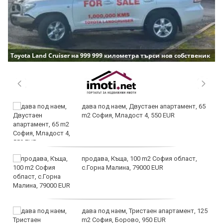
Toyota Land Cruiser на 999 999 километра търси нов собственик
дава под наем, Двустаен апартамент, 65
m2 София, Младост 4, 550 EUR
продава, Къща, 100 m2 София област,
с.Горна Малина, 79000 EUR
дава под наем, Тристаен апартамент, 125
m2 София, Борово, 950 EUR