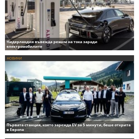
Нидерландия въвежда режим на тока заради
електромобилите
НОВИНИ
Първата станция, която зарежда EV за 5 минути, беше открита
в Европа