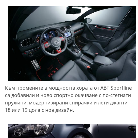
Към промените в мощността хората от ABT Sportline
са добавили и ново спортно окачване с по-стегнати
пружини, модернизирани спирачки и лети джанти
18 или 19 цола с нов дизайн.