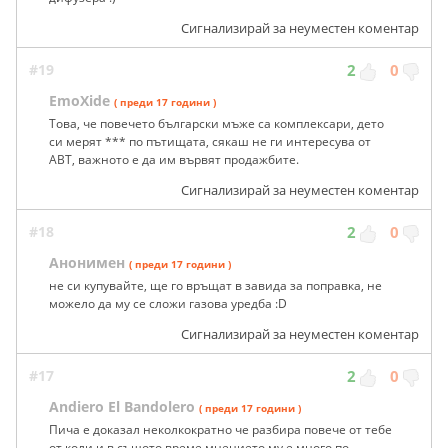
Сигнализирай за неуместен коментар
#19
2
0
EmoXide
( преди 17 години )
Това, че повечето български мъже са комплексари, дето
си мерят *** по пътищата, сякаш не ги интересува от
АВТ, важното е да им вървят продажбите.
Сигнализирай за неуместен коментар
#18
2
0
Анонимен
( преди 17 години )
не си купувайте, ще го връщат в завида за поправка, не
можело да му се сложи газова уредба :D
Сигнализирай за неуместен коментар
#17
2
0
Andiero El Bandolero
( преди 17 години )
Пича е доказал неколкократно че разбира повече от тебе
от коли и в същото време мнението му е много по