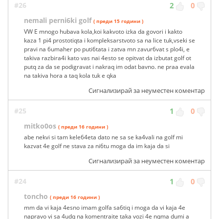
#26
2
0
nemali perni6ki golf
( преди 15 години )
VW E mnogo hubava kola,koi kakvoto izka da govori i kakto
kaza 1 pi4 prostotiqta i kompleksarstvoto sa na lice tuk,vseki se
pravi na 6umaher po puti6tata i zatva mn zavur6vat s plo4i, e
takiva razbira4i kato vas nai 4esto se opitvat da izbutat golf ot
putq za da se podigravat i nakraq im odat bavno. ne praa evala
na takiva hora a taq kola tuk e qka
Сигнализирай за неуместен коментар
#25
1
0
mitko0os
( преди 16 години )
abe nekvi si tam kele64eta dato ne sa se ka4vali na golf mi
kazvat 4e golf ne stava za ni6tu moga da im kaja da si
Сигнализирай за неуместен коментар
#24
1
0
toncho
( преди 16 години )
mm da vi kaja 4esno imam golfa sa6tiq i moga da vi kaja 4e
napravo vi sa 4udq na komentraite taka vozi 4e nqma dumi a