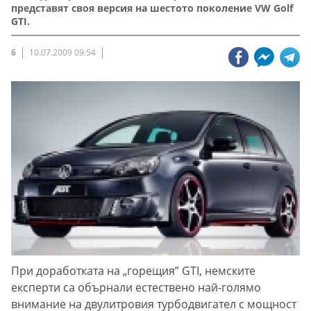
представят своя версия на шестото поколение VW Golf
GTI.
6
10.07.2009 09:54
При доработката на „горещия” GTI, немските
експерти са обърнали естествено най-голямо
внимание на двулитровия турбодвигател с мощност