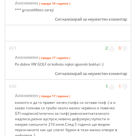
Анонимен
( преди 16 години )
*** grozotili6teo zareji
Сигнализирай за неуместен коментар
#21
2
0
Анонимен
( преди 17 години )
Po dobre VW GOLF ot kolkoto nqkoi qponski bokluci :)
Сигнализирай за неуместен коментар
#20
1
1
Анонимен
( преди 17 години )
колкото и да го правят лачен,голфа си остава голф :) а и
какво толкова се тръби около малко червено и повечко
GTI надписи(типично за голф) равносметката:много
надписи,разни ауспуси,чевено дифузери,глупости и
накрая смешните 210 коня.След 5 години ще видим
перничаните как ще слагат бурии в тези малко отвори в
дифузера :)