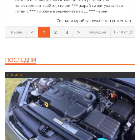
качествено от твойто , селски *** ,карай си жигулата и си
готви с *** ти жена в землянката ти .... *** черен
Сигнализирай за неуместен коментар
<
1
2
3
>
първа
последна
1 - 10 от 26
ПОСЛЕДНИ
НОВИНИ