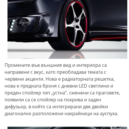
Промените във външния вид и интериора са
направени с вкус, като преобладава темата с
червени акценти. Нова е радиаторната решетка,
нова е предната броня с дневни LED светлини и
преден спойлер тип „устна”, сменени са праговете,
появили са се спойлер на покрива и заден
дифузьор, в който са интегрирани две двойки
диагонално разположени накрайници на ауспуха.