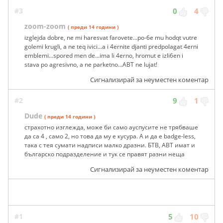
#3
0
4
zoom-zoom
( преди 14 години )
izglejda dobre, ne mi haresvat farovete...po-6e mu hodqt vutre
golemi krugli, a ne teq ivici...a i 4ernite djanti predpolagat 4erni
emblemi...spored men de...ima li 4erno, hromut e izli6en i
stava po agresivno, a ne parketno...ABT ne lujat!
Сигнализирай за неуместен коментар
#2
9
1
Dude
( преди 14 години )
страхотно изглежда, може би само ауспусите не трябваше
да са 4 , само 2, но това да му е кусура. А и да е badge-less,
така с тея сумати надписи малко дразни. БТВ, ABT имат и
българско подразделение и тук се правят разни неща
Сигнализирай за неуместен коментар
#1
5
10