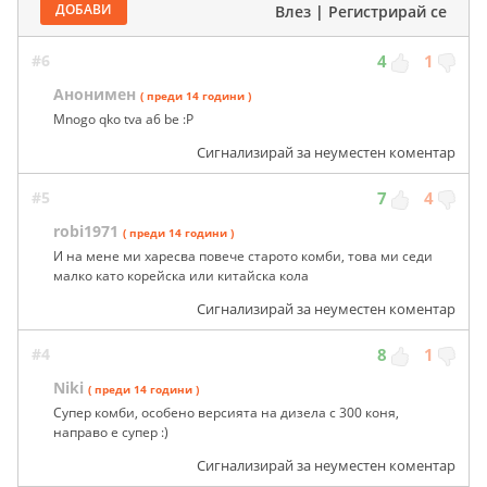
ДОБАВИ
Влез
|
Регистрирай се
#6
4
1
Анонимен
( преди 14 години )
Mnogo qko tva a6 be :P
Сигнализирай за неуместен коментар
#5
7
4
robi1971
( преди 14 години )
И на мене ми харесва повече старото комби, това ми седи
малко като корейска или китайска кола
Сигнализирай за неуместен коментар
#4
8
1
Niki
( преди 14 години )
Супер комби, особено версията на дизела с 300 коня,
направо е супер :)
Сигнализирай за неуместен коментар