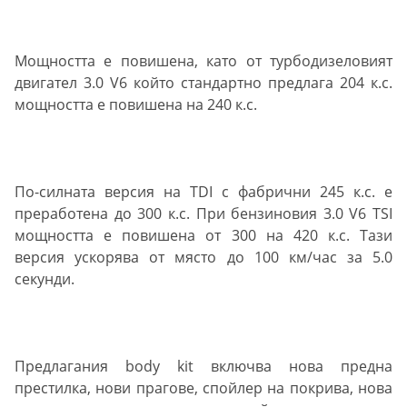
Мощността е повишена, като от турбодизеловият
двигател 3.0 V6 който стандартно предлага 204 к.с.
мощността е повишена на 240 к.с.
По-силната версия на TDI с фабрични 245 к.с. е
преработена до 300 к.с. При бензиновия 3.0 V6 TSI
мощността е повишена от 300 на 420 к.с. Тази
версия ускорява от място до 100 км/час за 5.0
секунди.
Предлагания body kit включва нова предна
престилка, нови прагове, спойлер на покрива, нова