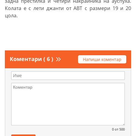
задна престилка и четири накрайника на ауспуха.
Колата е с лети джанти от АВТ с размери 19 и 20
цола.
Коментари ( 6 )
Напиши коментар
0
от 500