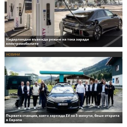
Нидерландия въвежда режим на тока заради
електромобилите
НОВИНИ
Първата станция, която зарежда EV за 5 минути, беше открита
в Европа