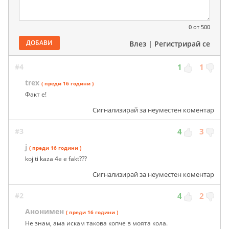
0
от 500
ДОБАВИ
Влез
|
Регистрирай се
#4
1
1
trex
( преди 16 години )
Факт е!
Сигнализирай за неуместен коментар
#3
4
3
j
( преди 16 години )
koj ti kaza 4e e fakt???
Сигнализирай за неуместен коментар
#2
4
2
Анонимен
( преди 16 години )
Не знам, ама искам такова копче в моята кола.