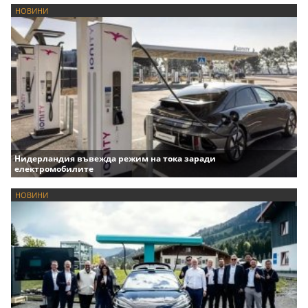
НОВИНИ
Нидерландия въвежда режим на тока заради
електромобилите
НОВИНИ