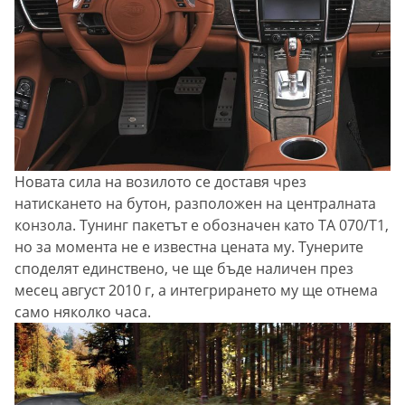
Новата сила на возилото се доставя чрез
натискането на бутон, разположен на централната
конзола. Тунинг пакетът е обозначен като TA 070/T1,
но за момента не е известна цената му. Тунерите
споделят единствено, че ще бъде наличен през
месец август 2010 г, а интегрирането му ще отнема
само няколко часа.