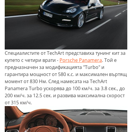
Специалистите от TechArt представиха тунинг кит за
купето с четири врати -
Porsche Panamera
. Той е
предназначен за модификацията "Turbo" и
гарантира мощност от 580 к.с. и максимален въртящ
момент от 830 Нм. След намесата на TechArt
Panamera Turbo ускорява до 100 км/ч. за 3.8 сек., до
200 км/ч. за 12.5 сек. и развива максимална скорост
от 315 км/ч.