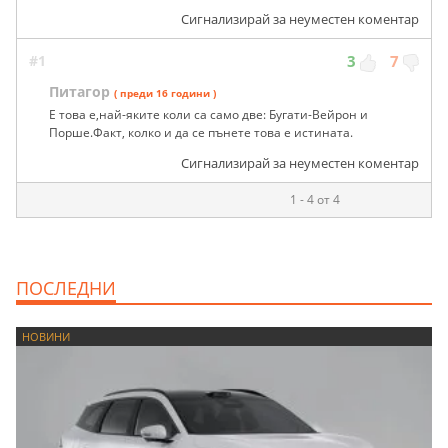
Сигнализирай за неуместен коментар
#1
3
7
Питагор
( преди 16 години )
Е това е,най-яките коли са само две: Бугати-Вейрон и
Порше.Факт, колко и да се пънете това е истината.
Сигнализирай за неуместен коментар
1 - 4 от 4
ПОСЛЕДНИ
НОВИНИ