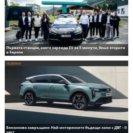
Първата станция, която зарежда EV за 5 минути, беше открита
в Европа
НОВИНИ
Бензиново завръщане: Най-интересните бъдещи коли с ДВГ - II
част