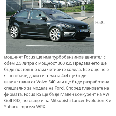
Най-
мощният Focus ще има турбобензинов двигател с
обем 2.5 литра с мощност 300 к.с. Предаването ще
бъде постоянно към четирите колела. Все още не е
ясно обаче, дали системата 4х4 ще бъде
взаимствана от Volvo S40 или ще бъде разработена
специално за модела на Ford. Според плановете на
фирмата, Focus RS ще бъде главен конкурент на VW
Golf R32, но също и на Mitsubishi Lancer Evolution X и
Subaru Impreza WRX.