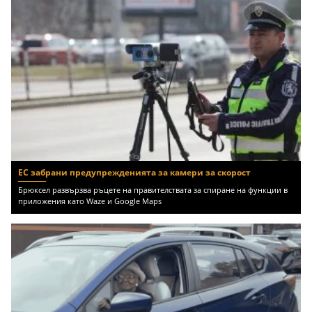
ЕС забрани предупрежденията за камери за скорост
Брюксел развързва ръцете на правителствата за спиране на функции в
приложения като Waze и Google Maps