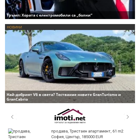
Тръмп: Хората с електромобили са „болни“
НОВИНИ
Най-добрият V6 в света? Тествахме новите GranTurismo и
GranCabrio
продава, Тристаен апартамент, 61 m2
София, Център, 185000 EUR