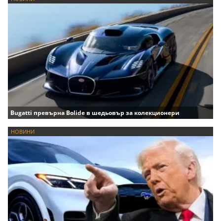
Bugatti превърна Bolide в шедьовър за колекционери
НОВИНИ