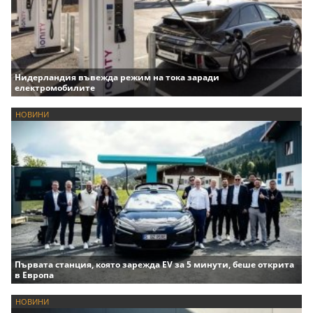
Нидерландия въвежда режим на тока заради
електромобилите
НОВИНИ
Първата станция, която зарежда EV за 5 минути, беше открита
в Европа
НОВИНИ