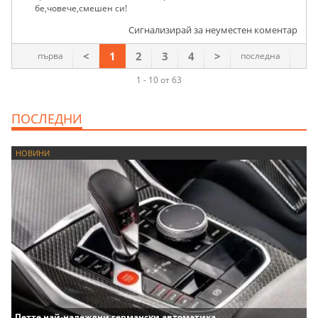
бе,човече,смешен си!
Сигнализирай за неуместен коментар
<
1
2
3
4
>
първа
последна
1 - 10 от 63
ПОСЛЕДНИ
НОВИНИ
Петте най-надеждни германски автоматика