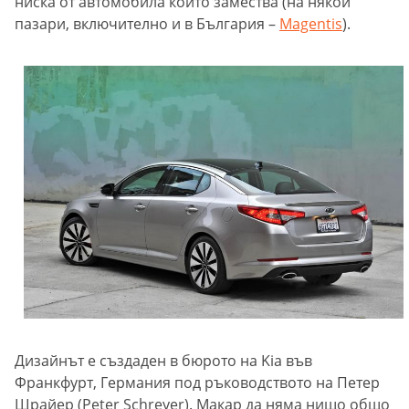
ниска от автомобила който замества (на някои
пазари, включително и в България –
Magentis
).
Дизайнът е създаден в бюрото на Kia във
Франкфурт, Германия под ръководството на Петер
Шрайер (Peter Schreyer). Макар да няма нищо общо