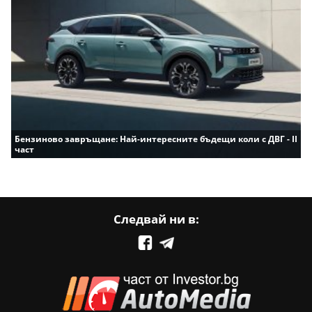
Бензиново завръщане: Най-интересните бъдещи коли с ДВГ - II
част
Следвай ни в: