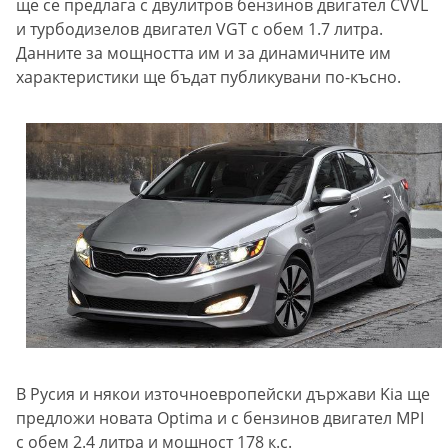
ще се предлага с двулитров бензинов двигател CVVL
и турбодизелов двигател VGT с обем 1.7 литра.
Данните за мощността им и за динамичните им
характеристики ще бъдат публикувани по-късно.
В Русия и някои източноевропейски държави Kia ще
предложи новата Optima и с бензинов двигател MPI
с обем 2.4 литра и мощност 178 к.с.