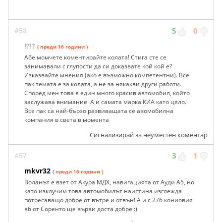
#58
5
0
!?!?
( преди 16 години )
Абе момчете коментирайте колата! Стига сте се
занимавали с глупости да си доказвате кой кой е?
Изказвайте мнения (ако е възможно компетентни). Все
пак темата е за колата, а не за някакви други работи.
Според мен това е един много красив автомобил, който
заслужава внимание. А и самата марка КИА като цяло.
Все пак са най-бързо развиващата се авомобилна
компания в света в момента
Сигнализирай за неуместен коментар
#57
3
1
mkvr32
( преди 16 години )
Воланът е взет от Акура МДХ, навигацията от Ауди А5, но
като изклучим това автомобилът наистина изглежда
потресаващо добре от вътре и отвън! А и с 276 кониовия
в6 от Соренто ще върви доста добре :)