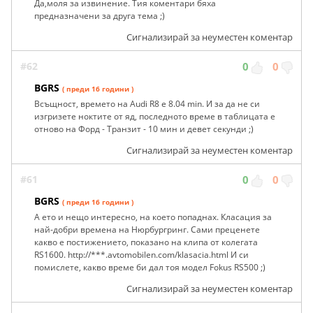
Да,моля за извинение. Тия коментари бяха
предназначени за друга тема ;)
Сигнализирай за неуместен коментар
#62
0
0
BGRS
( преди 16 години )
Всъщност, времето на Audi R8 e 8.04 min. И за да не си
изгризете ноктите от яд, последното време в таблицата е
отново на Форд - Транзит - 10 мин и девет секунди ;)
Сигнализирай за неуместен коментар
#61
0
0
BGRS
( преди 16 години )
А ето и нещо интересно, на което попаднах. Класация за
най-добри времена на Нюрбургринг. Сами преценете
какво е постижението, показано на клипа от колегата
RS1600. http://***.avtomobilen.com/klasacia.html И си
помислете, какво време би дал тоя модел Fokus RS500 ;)
Сигнализирай за неуместен коментар