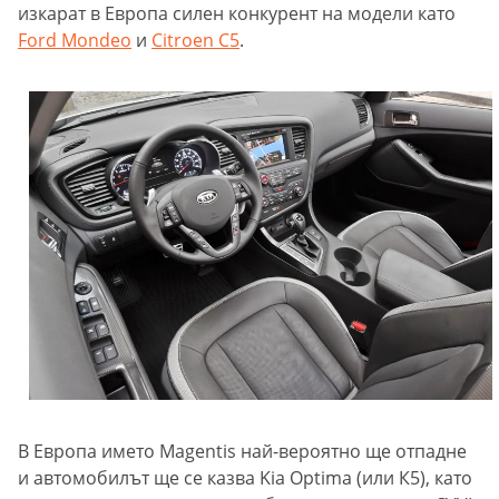
изкарат в Европа силен конкурент на модели като
Ford Mondeo
и
Citroen C5
.
В Европа името Magentis най-вероятно ще отпадне
и автомобилът ще се казва Kia Оptima (или К5), като