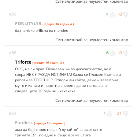
Сигнализирай за неуместен коментар
#56
4
0
PONLITYUIR
( преди 16 години )
da,manicko prilicha na mondeo
Сигнализирай за неуместен коментар
#55
6
0
Triforce
( преди 16 години )
ООО, не си прав! Познавам живо доказателство, че в
спора НЕ СЕ РАЖДА ИСТИНАТА! Казва се Пламен Кънчев и
работи за TOGETHER. Отвори им сайта, даже и телефона
му го има там и приятно спорене да ви пожелая, в
следващите 20 години - хахахаха
Сигнализирай за неуместен коментар
#54
1
21
Fordless
( преди 16 години )
ама да бе,отново някак "случайно" се засякахте
тримата...!?!...по едно и също време!Стига