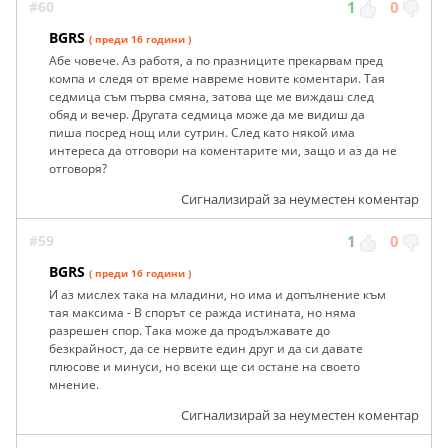
#60
1
0
BGRS
( преди 16 години )
Абе човече. Аз работя, а по празниците прекарвам пред
компа и следя от време навреме новите коментари. Тая
седмица съм първа смяна, затова ще ме виждаш след
обяд и вечер. Другата седмица може да ме видиш да
пиша посред нощ или сутрин. След като някой има
интереса да отговори на коментарите ми, защо и аз да не
отговоря?
Сигнализирай за неуместен коментар
#59
1
0
BGRS
( преди 16 години )
И аз мислех така на младини, но има и допълнение към
тая максима - В спорът се ражда истината, но няма
разрешен спор. Така може да продължавате до
безкрайност, да се нервите един друг и да си давате
плюсове и минуси, но всеки ще си остане на своето
мнение.
Сигнализирай за неуместен коментар