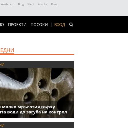
Az-deteto
Blog
Start
Posoka
Boec
НО
ПРОЕКТИ
ПОСОКИ
ВХОД
ЕДНИ
НИ
 малко мръсотия върху
та води до загуба на контрол
НИ