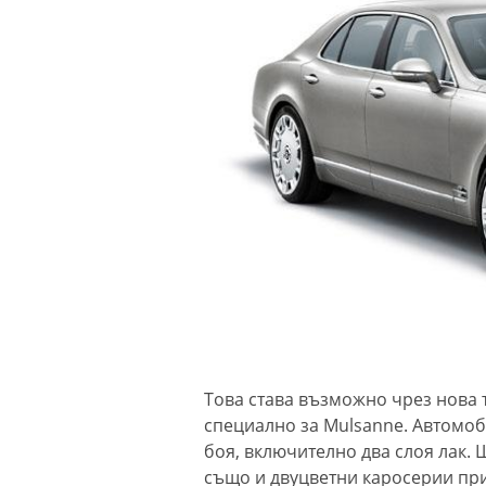
Това става възможно чрез нова т
специално за Mulsanne. Автомоб
боя, включително два слоя лак. Щ
също и двуцветни каросерии пр