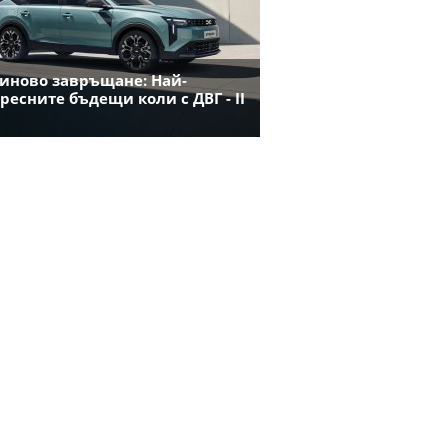
иново завръщане: Най-
ресните бъдещи коли с ДВГ - II