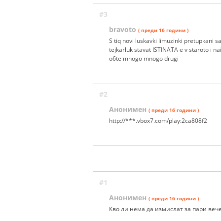
#3
bravoto
( преди 16 години )
S tiq novi luskavki limuzinki pretupkani 
tejkarluk stavat ISTINATA e v staroto i n
o6te mnogo mnogo drugi
#2
Анонимен
( преди 16 години )
http://***.vbox7.com/play:2ca808f2
#1
Анонимен
( преди 16 години )
Кво ли нема да измислат за пари вече