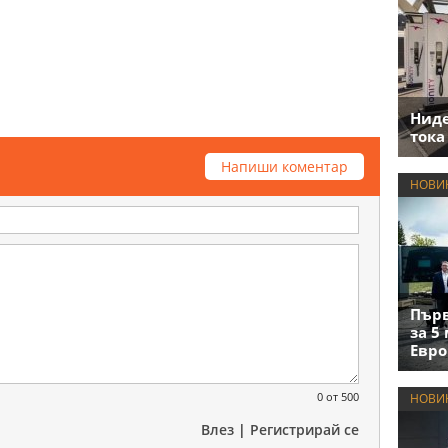
Нид
тока
Напиши коментар
НОВИ
Първ
за 5
Евро
0
от 500
НОВИ
Влез
|
Регистрирай се