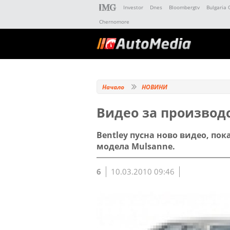
Investor
Dnes
Bloombergtv
Bulgaria 
Chernomore
Начало
НОВИНИ
Видео за производс
Bentley пусна ново видео, по
модела Mulsanne.
6
10.03.2010 09:46