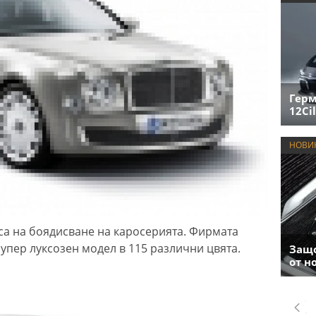
Герм
12Cil
НОВИ
са на боядисване на каросерията. Фирмата
супер луксозен модел в 115 различни цвята.
Защо
от н