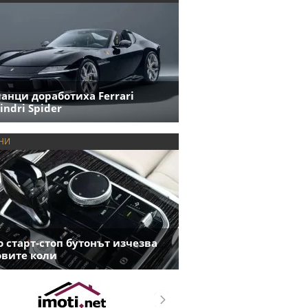
анци доработиха Ferrari
indri Spider
НИ
 старт-стоп бутонът изчезва
овите коли