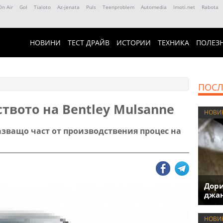
On Air
Gol
Tialoto
Az-jenata
Puls
Teenproblem
Automedia
Imoti.net
Rabota
НОВИНИ
ТЕСТ ДРАЙВ
ИСТОРИИ
ТЕХНИКА
ПОЛЕЗ
ПОСЛ
твото на Bentley Mulsanne
НОВИ
казващо част от производствения процес на
Дори
джан
НОВИ