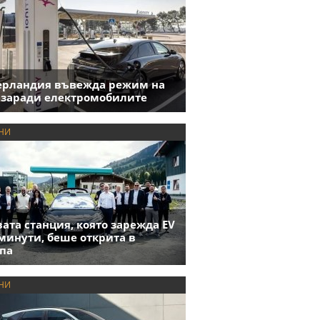
ерландия въвежда режим на
 заради електромобилите
НИ
ата станция, която зарежда EV
 минути, беше открита в
па
НИ