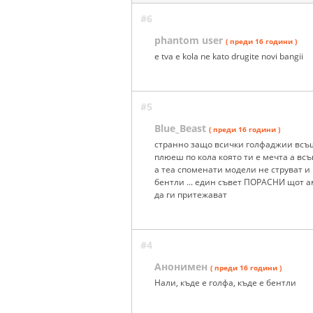
#6
phantom user
( преди 16 години )
e tva e kola ne kato drugite novi bangii
#5
Blue_Beast
( преди 16 години )
странно защо всички голфаджии всъщн
плюеш по кола която ти е мечта а вс
а теа споменати модели не струват и
бентли ... един съвет ПОРАСНИ щот а
да ги притежават
#4
Анонимен
( преди 16 години )
Нали, къде е голфа, къде е бентли