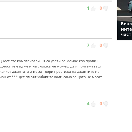
1
0
Бенз
инте
част
7
0
ост сте комплексари... я са усети ве момче кво правиш
ъщност те е яд че и на снимка не можеш да я притежаваш
 колкот джантата и немат дори престижа на джантите на
ман от *** дет плюят хубавите коли само защото не могат
4
0