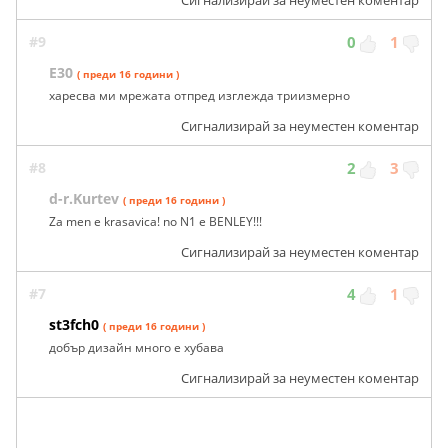
Сигнализирай за неуместен коментар
#9
0
1
Е30
( преди 16 години )
харесва ми мрежата отпред изглежда триизмерно
Сигнализирай за неуместен коментар
#8
2
3
d-r.Kurtev
( преди 16 години )
Za men e krasavica! no N1 e BENLEY!!!
Сигнализирай за неуместен коментар
#7
4
1
st3fch0
( преди 16 години )
добър дизайн много е хубава
Сигнализирай за неуместен коментар