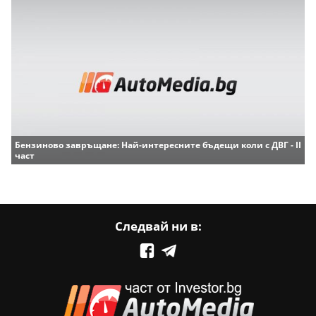
Бензиново завръщане: Най-интересните бъдещи коли с ДВГ - II
част
Следвай ни в: