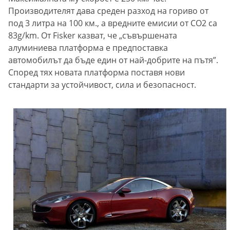
Производителят дава среден разход на гориво от
под 3 литра на 100 км., а вредните емисии от СО2 са
83g/km. От Fisker казват, че „съвършената
алуминиева платформа е предпоставка
автомобилът да бъде един от най-добрите на пътя”.
Според тях новата платформа поставя нови
стандарти за устойчивост, сила и безопасност.