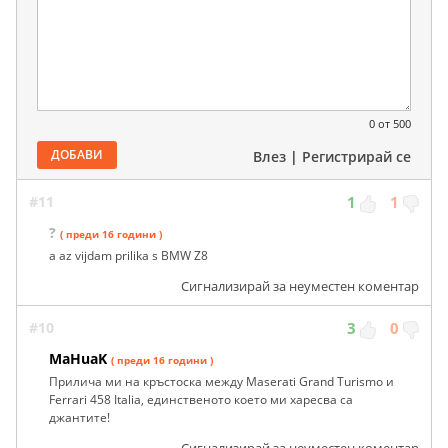
0
от 500
ДОБАВИ
Влез
|
Регистрирай се
#11
1
1
?
( преди 16 години )
a az vijdam prilika s BMW Z8
Сигнализирай за неуместен коментар
#10
3
0
MaHuaK
( преди 16 години )
Прилича ми на кръстоска между Maserati Grand Turismo и
Ferrari 458 Italia, единственото което ми харесва са
джантите!