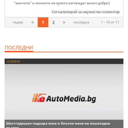
"жантите" и линиите на купето изглеждат много добре:)
Сигнализирай за неуместен коментар
<
1
2
>
първа
последна
1 - 10 от 11
ПОСЛЕДНИ
НОВИНИ
Шестгодишен подкара кола и блъсна жена на пешеходна
пътека