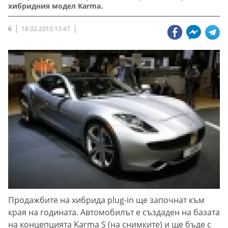
хибридния модел Karma.
6
18.02.2010 13:47
Продажбите на хибрида plug-in ще започнат към
края на годината. Автомобилът е създаден на базата
на концепцията Karma S (на снимките) и ще бъде с