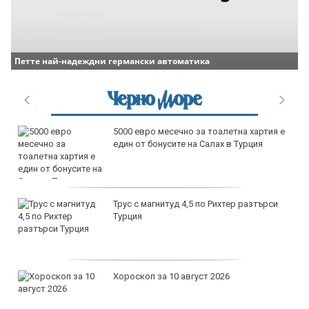
Петте най-надеждни германски автоматика
продава, Тристаен апартамент, 96 m2
Варна, Владиславово, 170000 EUR
продава, Тристаен апартамент, 74 m2
Варна, Владиславово, 149000 EUR
продава, Тристаен апартамент, 74 m2
Варна, Владиславово, 117500 EUR