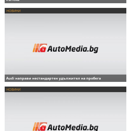
НОВИНИ
Audi направи нестандартен удължител на пробега
НОВИНИ