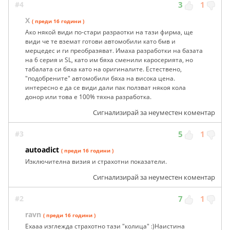
#4
3
1
X
( преди 16 години )
Ако някой види по-стари разраотки на тази фирма, ще
види че те вземат готови автомобили като бмв и
мерцедес и ги преобразяват. Имаха разработки на базата
на 6 серия и SL, като им бяха сменили каросерията, но
табалата си бяха като на оригиналите. Естествено,
"подобрените" автомобили бяха на висока цена.
интересно е да се види дали пак ползват някоя кола
донор или това е 100% тяхна разработка.
Сигнализирай за неуместен коментар
#3
5
1
autoadict
( преди 16 години )
Изключителна визия и страхотни показатели.
Сигнализирай за неуместен коментар
#2
7
1
ravn
( преди 16 години )
Ехааа изглежда страхотно тази "колица" :)Наистина