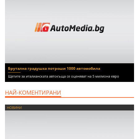
Брутална градушка потроши 1000 автомобила
Щетите за италианската автокъща се оценяват на 5 милиона евро
НАЙ-КОМЕНТИРАНИ
НОВИНИ