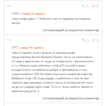
#6
1
6
raiko
( преди 16 години )
това голфа дори с 1.4 бензин ще го надърпа на първите
метри
Сигнализирай за неуместен коментар
#5
1
2
ОPC
( преди 16 години )
това го правят много фирми за пример какво
представлява Бугати Вейрон? Какви части са използвани
от къде е двигателя, от къде са спирачките, трансмисията
и т.н. Имаше един юбилеен голф w12 на който даже
охладителите не работиха добре и прегряваше и там
същата работа. НО! Не плюя тези коли напротив кефи ме
Вейрона Голф r32 също радва, и работата е там че при
горните два примера са взети части от всеразлични коли
за да се създаде една нова. То си е тяхна работа, важен е
крайния резултат :)
Сигнализирай за неуместен коментар