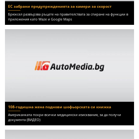
ЕС забрани предупрежденията за камери за скорост
Брюксел развързва ръцете на правителствата за спиране на функции в
приложения като Waze и Google Maps
108-годишна жена поднови шофьорската си книжка
Американката покри всички медицински изисквания, за да получи
документа (ВИДЕО)