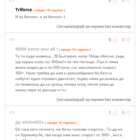
0
0
Triforce
( преди 16 години )
И за бензин, и за бензин :)
Сигнализирай за неуместен коментар
#4
0
0
BMW ownz you all !
( преди 16 години )
Та ти къде живееш...?В България, нали ?Айде обясни, къде
ще караш кола със 300км/ч по тея пътища...Пък и няма
всеки модел да е по 500 коня, със максимална скорост
300+. Нали трябва да има и разнообразие бе.Като и
набутат един огромен двигател, първо няма да можеш да
си позволиш да си купиш такава кола, после няма да
имаш пари за данъци и тн...
Сигнализирай за неуместен коментар
#3
1
0
до wickedSix
( преди 16 години )
Ей така като почнете, не били толкова спортни... Ти да не
си Шумахер бе, тва нещо има макс скорост от 300+ , ако е