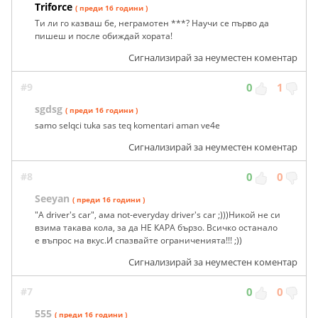
Triforce
( преди 16 години )
Ти ли го казваш бе, неграмотен ***? Научи се първо да
пишеш и после обиждай хората!
Сигнализирай за неуместен коментар
#9
0
1
sgdsg
( преди 16 години )
samo selqci tuka sas teq komentari aman ve4e
Сигнализирай за неуместен коментар
#8
0
0
Seeyan
( преди 16 години )
"A driver's car", ама not-everyday driver's car ;)))Никой не си
взима такава кола, за да НЕ КАРА бързо. Всичко останало
е въпрос на вкус.И спазвайте ограниченията!!! ;))
Сигнализирай за неуместен коментар
#7
0
0
555
( преди 16 години )