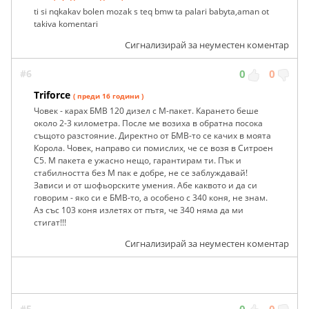
ti si nqkakav bolen mozak s teq bmw ta palari babyta,aman ot
takiva komentari
Сигнализирай за неуместен коментар
#6
0
0
Triforce
( преди 16 години )
Човек - карах БМВ 120 дизел с М-пакет. Карането беше
около 2-3 километра. После ме возиха в обратна посока
същото разстояние. Директно от БМВ-то се качих в моята
Корола. Човек, направо си помислих, че се возя в Ситроен
С5. М пакета е ужасно нещо, гарантирам ти. Пък и
стабилността без М пак е добре, не се заблуждавай!
Зависи и от шофьорските умения. Абе каквото и да си
говорим - яко си е БМВ-то, а особено с 340 коня, не знам.
Аз със 103 коня излетях от пътя, че 340 няма да ми
стигат!!!
Сигнализирай за неуместен коментар
#5