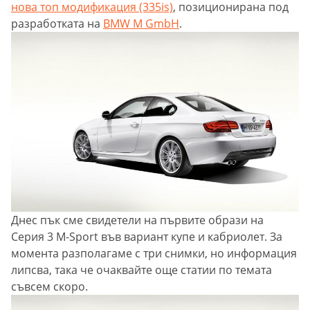
нова топ модификация (335is)
, позиционирана под
разработката на
BMW M GmbH
.
Днес пък сме свидетели на първите образи на
Серия 3 M-Sport във вариант купе и кабриолет. За
момента разполагаме с три снимки, но информация
липсва, така че очаквайте още статии по темата
съвсем скоро.