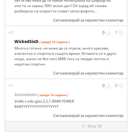
без М кво няма да ти поеме потенциала на шофьор ли
или ти си караш 300+ всеки ден? Ей зарад ей такива
разбирачи на скоростта стават катастрофите...
Сигнализирай за неуместен коментар
#2
0
1
WickedSixD
( преди 16 години )
Много е готина, не може да се отрече, много красива,
елегантна и спортна в същото време. М-пакета си е друго
нещо, жалко че без него БМВ-тата са твърде постни и
недотам спортни.
Сигнализирай за неуместен коментар
#1
0
0
Анонимен
( преди 16 години )
Vsi4ki v edin glas,3,2,1-BMW POWER
BABYYYYYYYYYYYYYYYYYY
Сигнализирай за неуместен коментар
1 - 10 от 10