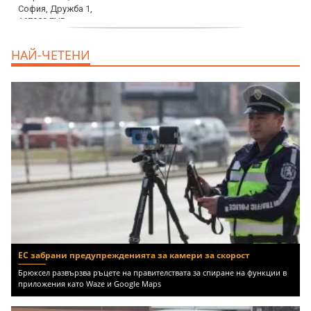
дава под наем, Двустаен апартамент, 70
НАЙ-ЧЕТЕНИ
m2 София, Манастирски Ливади, 800 EUR
ЕС забрани предупрежденията за камери за скорост
Брюксел развързва ръцете на правителствата за спиране на функции в
приложения като Waze и Google Maps