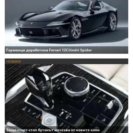
Германци доработиха Ferrari 12Cilindri Spider
НОВИНИ
Защо старт-стоп бутонът изчезва от новите коли