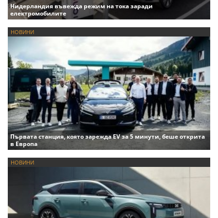
Нидерландия въвежда режим на тока заради
електромобилите
НОВИНИ
Първата станция, която зарежда EV за 5 минути, беше открита
в Европа
НОВИНИ