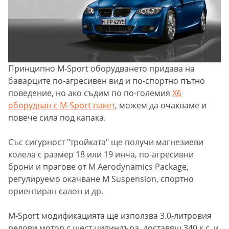
Принципно M-Sport оборудването придава на
баварците по-агресивен вид и по-спортно пътно
поведение, но ако съдим по по-големия
X6
оборудван с M-Sport пакет
, можем да очакваме и
повече сила под капака.
Със сигурност "тройката" ще получи магнезиеви
колела с размер 18 или 19 инча, по-агресивни
брони и прагове от M Aerodynamics Package,
регулируемо окачване M Suspension, спортно
ориентиран салон и др.
M-Sport модификацията ще използва 3.0-литровия
редови мотор с шест цилиндъра, доставящ 340 к.с. и