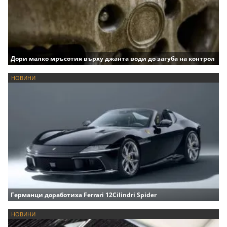
Дори малко мръсотия върху джанта води до загуба на контрол
НОВИНИ
Германци доработиха Ferrari 12Cilindri Spider
НОВИНИ