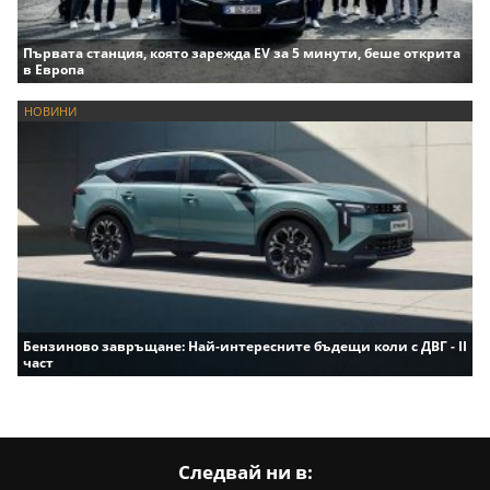
Първата станция, която зарежда EV за 5 минути, беше открита
в Европа
НОВИНИ
Бензиново завръщане: Най-интересните бъдещи коли с ДВГ - II
част
Следвай ни в: