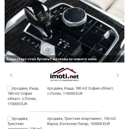
Защо старт-стоп бутонът изчезва от новите коли
продава, Къща, 180 m2 София област,
с.Лопян, 110000 EUR
продава, Тристаен апартамент, 136 m2
Варна, Колхозен Пазар, 165000 EUR