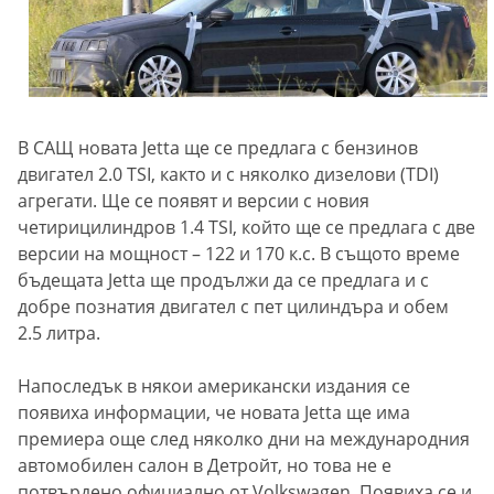
В САЩ новата Jetta ще се предлага с бензинов
двигател 2.0 TSI, както и с няколко дизелови (TDI)
агрегати. Ще се появят и версии с новия
четирицилиндров 1.4 TSI, който ще се предлага с две
версии на мощност – 122 и 170 к.с. В същото време
бъдещата Jetta ще продължи да се предлага и с
добре познатия двигател с пет цилиндъра и обем
2.5 литра.
Напоследък в някои американски издания се
появиха информации, че новата Jetta ще има
премиера още след няколко дни на международния
автомобилен салон в Детройт, но това не е
потвърдено официално от Volkswagen. Появиха се и