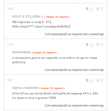
#49
0
0
GOLF 6 V12,650к.с
( преди 16 години )
VW подготви и голф 6 - V12,
650к.сhttp://***.vbox7.com/play:0efb30a2
Сигнализирай за неуместен коментар
#48
0
0
Анонимен
( преди 16 години )
и сегашната джета ми харесва, а на който не, да си гледа
работата.
Сигнализирай за неуместен коментар
#47
0
0
nqma zna4enie
( преди 16 години )
p1lno d1rvo, po umrql dizain nemojaha da napavqt A4 li e, Alfa
li e otzat nz ama e grozna 100%
Сигнализирай за неуместен коментар