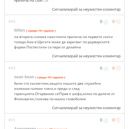
прилича на Сеат...!!!
Сигнализирай за неуместен коментар
#43
0
0
Milen
( преди 16 години )
на втората снимка наистиина прилича на първите сеати
толедо.Ама в Щатите може да харесват по-дърварските
форми.Поспестили са пари от дизайна
Сигнализирай за неуместен коментар
#42
0
0
sean bean
( преди 16 години )
били сте късметлии,защото нашите две служебни
излязоха големи тояги,и преди и след
гаранцията.Отървахме се!Прав е шефа,колко по-далече от
Фолксваген,толкова по-малко гловоболия
Сигнализирай за неуместен коментар
#41
0
0
Анонимен
( преди 16 години )