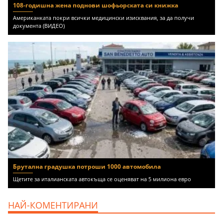
108-годишна жена поднови шофьорската си книжка
Американката покри всички медицински изисквания, за да получи
документа (ВИДЕО)
Брутална градушка потроши 1000 автомобила
Щетите за италианската автокъща се оценяват на 5 милиона евро
НАЙ-КОМЕНТИРАНИ