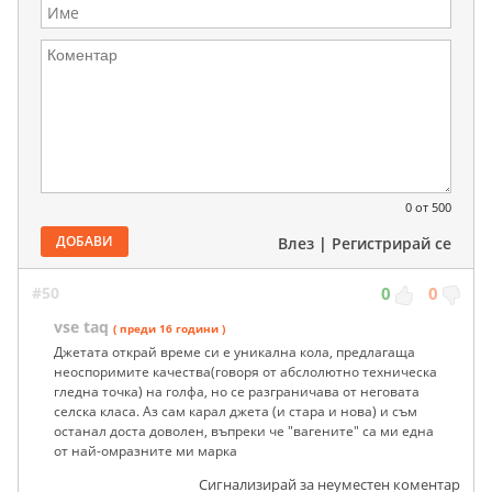
0
от 500
ДОБАВИ
Влез
|
Регистрирай се
#50
0
0
vse taq
( преди 16 години )
Джетата открай време си е уникална кола, предлагаща
неоспоримите качества(говоря от абслолютно техническа
гледна точка) на голфа, но се разграничава от неговата
селска класа. Аз сам карал джета (и стара и нова) и съм
останал доста доволен, въпреки че "вагените" са ми една
от най-омразните ми марка
Сигнализирай за неуместен коментар