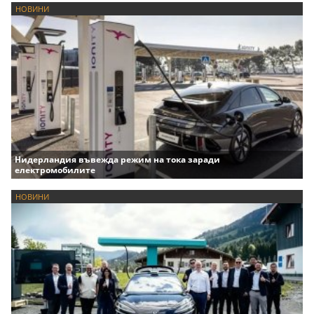
НОВИНИ
Нидерландия въвежда режим на тока заради
електромобилите
НОВИНИ