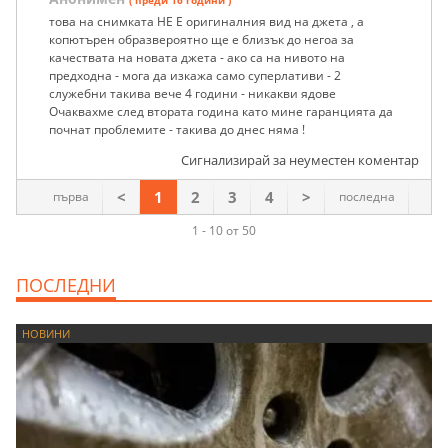
това на снимката НЕ Е оригиналния вид на джета , а
копютърен образвероятно ще е близък до негоа за
качествата на новата джета - ако са на нивото на
предходна - мога да изкажа само суперлативи - 2
служебни такива вече 4 години - никакви ядове
Очаквахме след втората година като мине гаранцията да
почнат проблемите - такива до днес няма !
Сигнализирай за неуместен коментар
<
1
2
3
4
>
първа
последна
1 - 10 от 50
ПОСЛЕДНИ
НОВИНИ