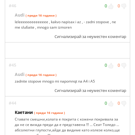
#46
0
0
Audi
( преди 16 години )
leleeeeeeeeeeeeee , kakvo napisax i az , - zadni stopove , ne
me slu6aite , mnogo sam izmoren
Сигнализирай за неуместен коментар
#45
0
0
Audi
( преди 16 години )
zadnite stopove mnogo mi napomnqt na A4 i A5
Сигнализирай за неуместен коментар
#44
0
0
Каетани
( преди 16 години )
Ставате смешни,колата е покрита с кожени покривала за
да не се вижда преди да е представена !!! ... Сеат Толедо ...
абсолютни глупости,айде да видиме като излезе колко,ще