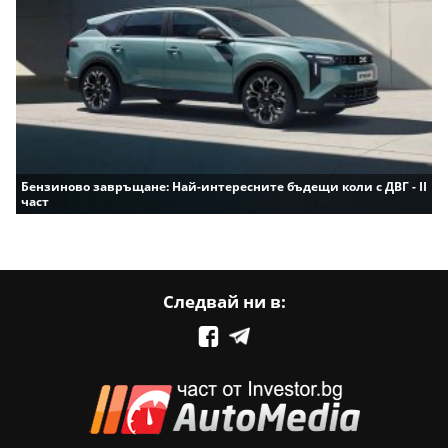
Бензиново завръщане: Най-интересните бъдещи коли с ДВГ - II
част
Следвай ни в: