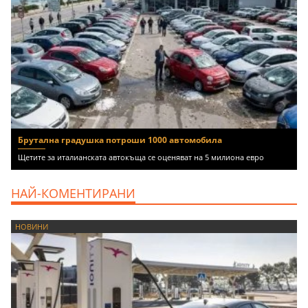
Брутална градушка потроши 1000 автомобила
Щетите за италианската автокъща се оценяват на 5 милиона евро
НАЙ-КОМЕНТИРАНИ
НОВИНИ