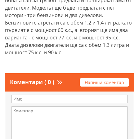
новата Lancia Ypsilon предлага и по-широка гама от
двигатели. Моделът ще бъде предлаган с пет
мотори - три бензинови и два дизелови.
Бензиновите агрегати са с обем 1.2 и 1.4 литра, като
първият е с мощност 60 к.с., а вторият ще има два
варианта - с мощност 77 к.с. и с мощност 95 к.с.
Двата дизелови двигатели ще са с обем 1.3 литра и
мощност 75 к.с. и 90 к.с.
Коментари ( 0 )
Напиши коментар