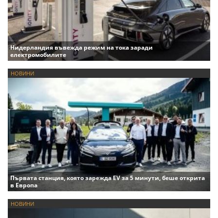
Нидерландия въвежда режим на тока заради
електромобилите
НОВИНИ
Първата станция, която зарежда EV за 5 минути, беше открита
в Европа
НОВИНИ