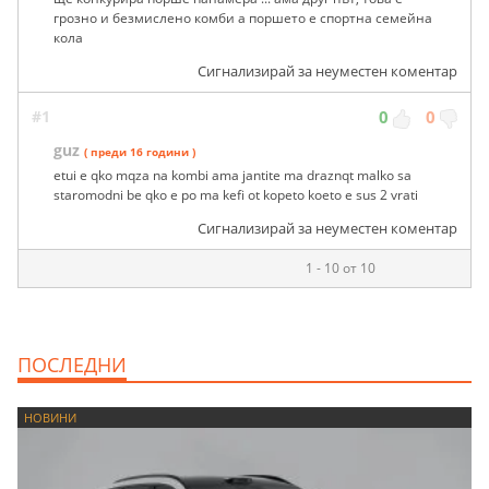
грозно и безмислено комби а поршето е спортна семейна
кола
Сигнализирай за неуместен коментар
#1
0
0
guz
( преди 16 години )
etui e qko mqza na kombi ama jantite ma draznqt malko sa
staromodni be qko e po ma kefi ot kopeto koeto e sus 2 vrati
Сигнализирай за неуместен коментар
1 - 10 от 10
ПОСЛЕДНИ
НОВИНИ