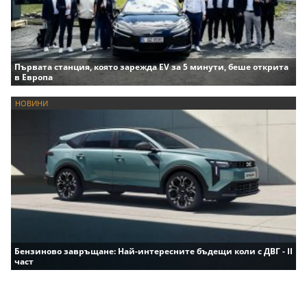
Първата станция, която зарежда EV за 5 минути, беше открита
в Европа
НОВИНИ
Бензиново завръщане: Най-интересните бъдещи коли с ДВГ - II
част