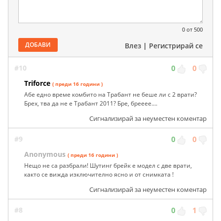
0
от 500
ДОБАВИ
Влез
|
Регистрирай се
#10
0
0
Triforce
( преди 16 години )
Абе едно време комбито на Трабант не беше ли с 2 врати?
Брех, тва да не е Трабант 2011? Бре, брееее....
Сигнализирай за неуместен коментар
#9
0
0
Anonymous
( преди 16 години )
Нещо не са разбрали! Шутинг брейк е модел с две врати,
както се вижда изключително ясно и от снимката !
Сигнализирай за неуместен коментар
#8
0
1