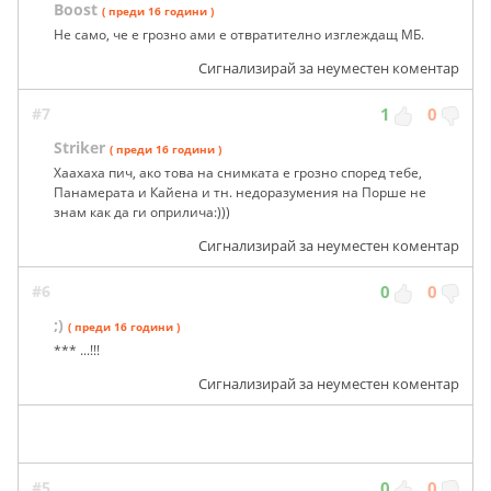
Boost
( преди 16 години )
Не само, че е грозно ами е отвратително изглеждащ МБ.
Сигнализирай за неуместен коментар
#7
1
0
Striker
( преди 16 години )
Хаахаха пич, ако това на снимката е грозно според тебе,
Панамерата и Кайена и тн. недоразумения на Порше не
знам как да ги оприлича:)))
Сигнализирай за неуместен коментар
#6
0
0
;)
( преди 16 години )
*** ...!!!
Сигнализирай за неуместен коментар
#5
0
0