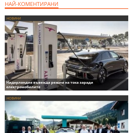
НАЙ-КОМЕНТИРАНИ
НОВИНИ
Нидерландия въвежда режим на тока заради
електромобилите
НОВИНИ