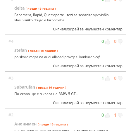
delta
( преди 16 години )
Panamera, Rapid, Quatroporte - tezi sa sedanite vyv vis6ia
klas, vsi4ko drugo e 6irpotreba
Сигнализирай за неуместен коментар
#4
0
0
stefan
( преди 16 години )
po skoro mqza na audi allroad pravqt si konkurenicq!
Сигнализирай за неуместен коментар
#3
1
0
Subarufan
( преди 16 години )
По-скоро ще е в класа на BMW 5 GT...
Сигнализирай за неуместен коментар
#2
0
1
Анонимен
( преди 16 години )
ще конкурира порше панамера ... ама друг път, това е