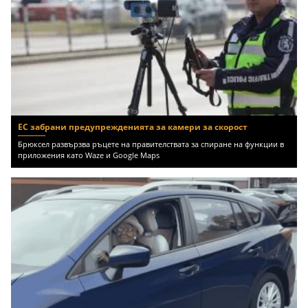
ЕС забрани предупрежденията за камери за скорост
Брюксел развързва ръцете на правителствата за спиране на функции в
приложения като Waze и Google Maps