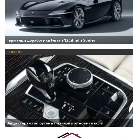
Германци доработиха Ferrari 12Cilindri Spider
НОВИНИ
Защо старт-стоп бутонът изчезва от новите коли