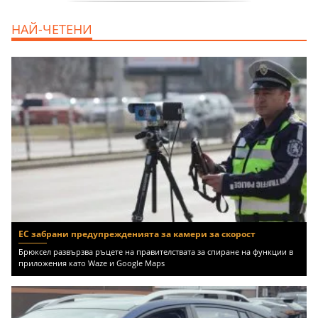
дава под наем, Двустаен апартамент, 70
НАЙ-ЧЕТЕНИ
m2 София, Манастирски Ливади, 800 EUR
ЕС забрани предупрежденията за камери за скорост
Брюксел развързва ръцете на правителствата за спиране на функции в
приложения като Waze и Google Maps