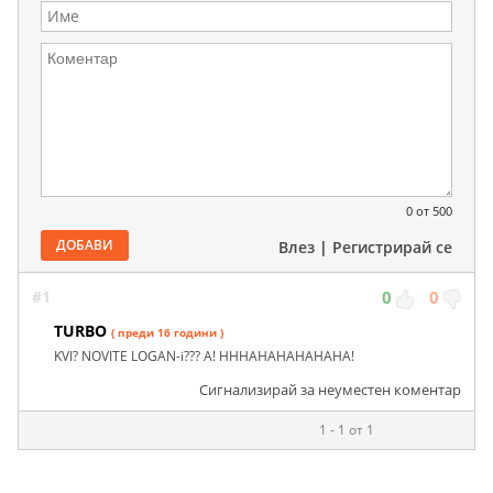
0
от 500
ДОБАВИ
Влез
|
Регистрирай се
#1
0
0
TURBO
( преди 16 години )
KVI? NOVITE LOGAN-i??? A! HHHAHAHAHAHAHA!
Сигнализирай за неуместен коментар
1 - 1 от 1