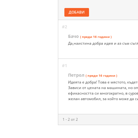
ДОБАВИ
#2
Бачо
( преди 16 години )
Да,наистина добра идея и аз съм съ
#1
Петрол
( преди 16 години )
Идеята е добра! Това е мястото, къде
Зависи от цената на машината, но оп
ефикасността си многократно, в суро
желан автомобил, за който може да си
1 - 2 от 2