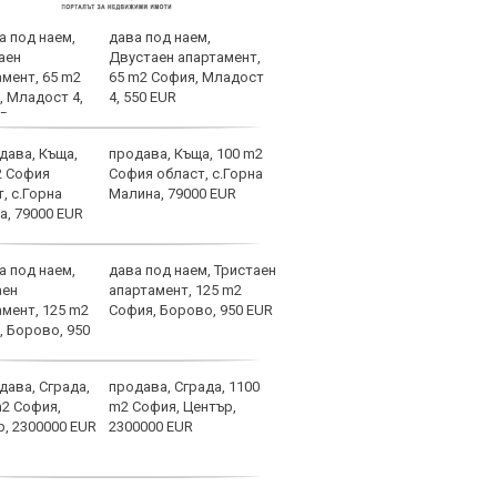
дава под наем,
Спор
Двустаен апартамент,
днес
65 m2 София, Младост
4, 550 EUR
продава, Къща, 100 m2
Мачо
София област, с.Горна
теле
Малина, 79000 EUR
авгу
дава под наем, Тристаен
Вела
апартамент, 125 m2
Левс
София, Борово, 950 EUR
наре
продава, Сграда, 1100
Коси
m2 София, Център,
взем
2300000 EUR