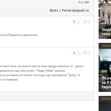
0
от 500
Влез
|
Регистрирай се
0
0
Нид
тока
гласен!Правилно решение.
НОВИ
0
0
то наистина на много места има нужда именно от - джип.
ределено ще има успех. "Лада Нива" доказа
вите условия на някои пътища, ще превърнат "Jeep", в
Първ
 го позволи.
за 5
Евро
НОВИ