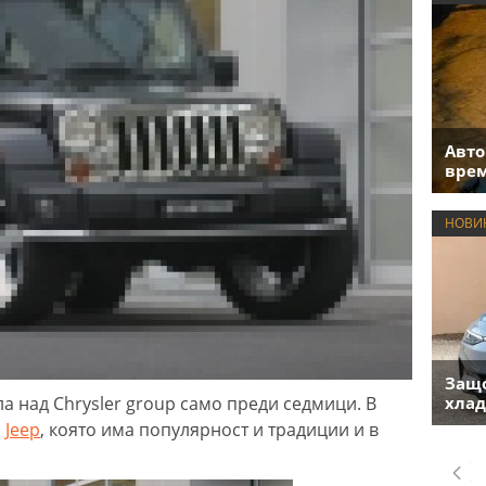
Авто
врем
НОВИ
Защо
а над Chrysler group само преди седмици. В
хлад
а
Jeep
, която има популярност и традиции и в