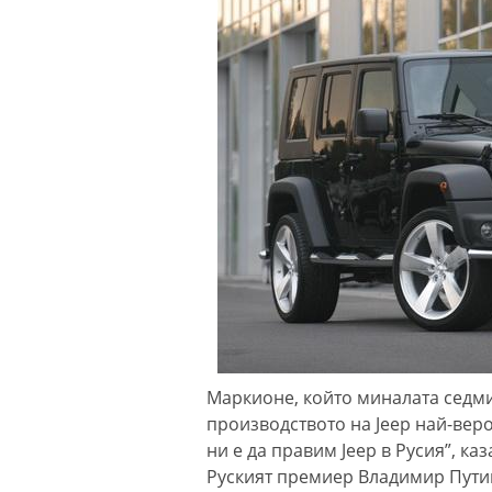
Маркионе, който миналата седмиц
производството на Jeep най-вер
ни е да правим Jeep в Русия”, ка
Руският премиер Владимир Пути