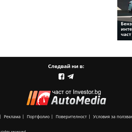
Бенз
инте
част
Следвай ни в:
Реклама
Портфолио
Поверителност
Условия за ползва
rights reserved.