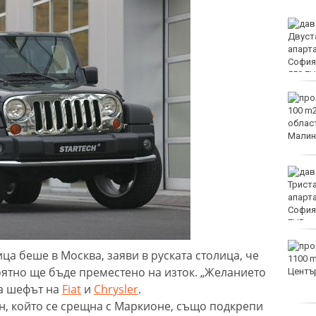
Двоен ръст на чревните
инфекции за седмица
във Варненско
Вечерен крос ще се
проведе тази събота в
Морската градина на
Варна
Тази събота: откриват
ловния сезон за пернат
дивеч
ФК Девня гостува на
а беше в Москва, заяви в руската столица, че
Атлетик (Провадия) за
оятно ще бъде преместено на изток. „Желанието
Аматьорската купа
за шефът на
Fiat
и
Chrysler
.
н, който се срещна с Маркионе, също подкрепи