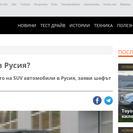
On Air
Gol
Tialoto
Az-jenata
Puls
Teenproblem
Automedia
Imoti.net
Rabota
НОВИНИ
ТЕСТ ДРАЙВ
ИСТОРИИ
ТЕХНИКА
ПОЛЕЗ
ПОСЛ
в Русия?
НОВИ
то на SUV автомобили в Русия, заяви шефът
Toyo
кило
НОВИ