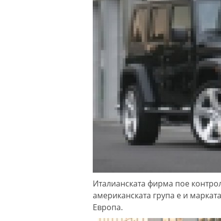
Италианската фирма пое контрол
американската група е и маркат
Европа.