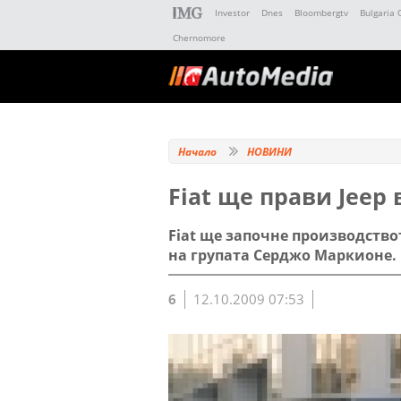
Investor
Dnes
Bloombergtv
Bulgaria 
Chernomore
Начало
НОВИНИ
Fiat ще прави Jeep 
Fiat ще започне производство
на групата Серджо Маркионе.
6
12.10.2009 07:53