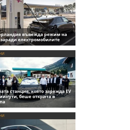
ерландия въвежда режим на
 заради електромобилите
НИ
ата станция, която зарежда EV
 минути, беше открита в
па
НИ