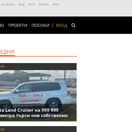
Az-deteto
Blog
Start
Posoka
Boec
НО
ПРОЕКТИ
ПОСОКИ
ВХОД
ЕДНИ
НИ
ta Land Cruiser на 999 999
метра търси нов собственик
НИ