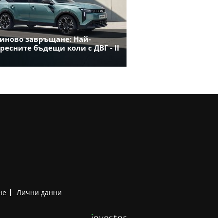
иново завръщане: Най-
ресните бъдещи коли с ДВГ - II
не
Лични данни