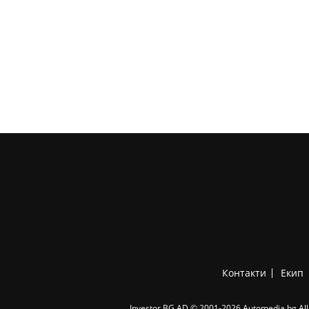
Контакти
Екип
Investor.BG AD © 2001-2026 Automedia.bg All 