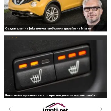
Създателят на Juke поема глобалния дизайн на Nissan
НОВИНИ
Коя е най-търсената екстра при покупка на нов автомобил