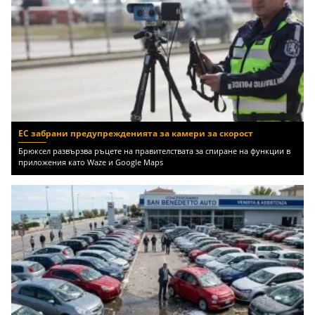
ЕС забрани предупрежденията за камери за скорост
Брюксел развързва ръцете на правителствата за спиране на функции в
приложения като Waze и Google Maps