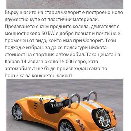
Върху шасито на стария Фаворит е построено ново
двуместно купе от пластични материали.
Предаването е към предните колела, двигателят с
мощност около 50 kW е добре познат и почти не е
променен от вида, който има при Фаворит. Този
подход е избран, за да се подсигури ниската
стойност на спортния автомиобил. Така цената на
Kaipan 14 излиза около 15 000 евро, като
автомобилът ще бъде произвеждан само по
поръчка за конкретен клиент.