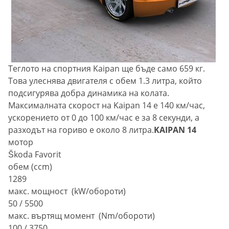
Теглото на спортния Kaipan ще бъде само 659 кг.
Това улеснява двигателя с обем 1.3 литра, който
подсигурява добра динамика на колата.
Максималната скорост на Kaipan 14 е 140 км/час,
ускорението от 0 до 100 км/час е за 8 секунди, а
разходът на гориво е около 8 литра.
KAIPAN 14
мотор
Škoda Favorit
обем (ccm)
1289
макс. мощност (kW/обороти)
50 / 5500
макс. въртящ момент (Nm/oбороти)
100 / 3750