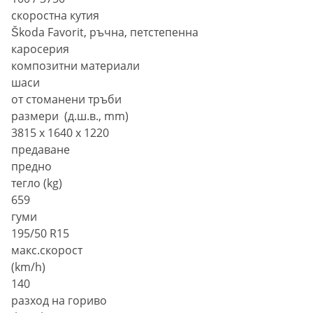
скоростна кутия
Škoda Favorit, ръчна, петстепенна
каросерия
композитни материали
шаси
от стоманени тръби
размери (д.ш.в., mm)
3815 x 1640 x 1220
предаване
предно
тегло (kg)
659
гуми
195/50 R15
макс.скорост
(km/h)
140
разход на гориво