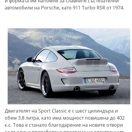
и формата им напомня за славните състезателни
автомобили на Porsche, като 911 Turbo RSR от 1974.
Двигателят на Sport Classic е с шест цилиндъра и
обем 3.8 литра, като има мощност повишена до 402
к.с. Това е станало благодарение на новите отвори