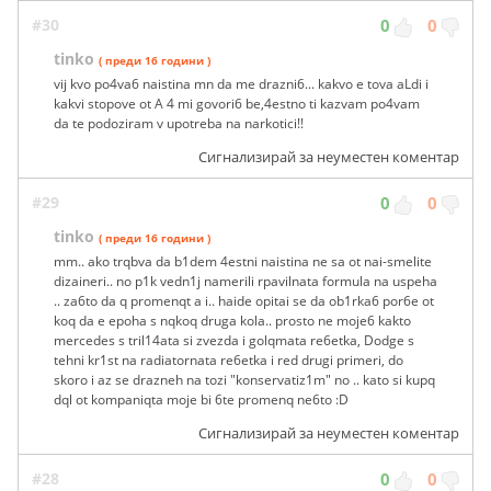
#30
0
0
tinko
( преди 16 години )
vij kvo po4va6 naistina mn da me drazni6... kakvo e tova aLdi i
kakvi stopove ot A 4 mi govori6 be,4estno ti kazvam po4vam
da te podoziram v upotreba na narkotici!!
Сигнализирай за неуместен коментар
#29
0
0
tinko
( преди 16 години )
mm.. ako trqbva da b1dem 4estni naistina ne sa ot nai-smelite
dizaineri.. no p1k vedn1j namerili rpavilnata formula na uspeha
.. za6to da q promenqt a i.. haide opitai se da ob1rka6 por6e ot
koq da e epoha s nqkoq druga kola.. prosto ne moje6 kakto
mercedes s tril14ata si zvezda i golqmata re6etka, Dodge s
tehni kr1st na radiatornata re6etka i red drugi primeri, do
skoro i az se drazneh na tozi "konservatiz1m" no .. kato si kupq
dql ot kompaniqta moje bi 6te promenq ne6to :D
Сигнализирай за неуместен коментар
#28
0
0