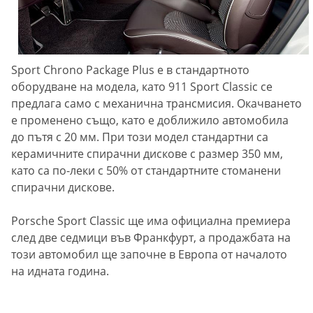
Sport Chrono Package Plus е в стандартното
оборудване на модела, като 911 Sport Classic се
предлага само с механична трансмисия. Окачването
е променено също, като е доближило автомобила
до пътя с 20 мм. При този модел стандартни са
керамичните спирачни дискове с размер 350 мм,
като са по-леки с 50% от стандартните стоманени
спирачни дискове.
Porsche Sport Classic ще има официална премиера
след две седмици във Франкфурт, а продажбата на
този автомобил ще започне в Европа от началото
на идната година.