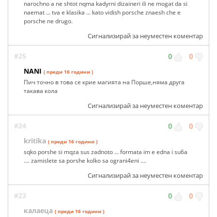
narochno a ne shtot nqma kadyrni dizaineri ili ne mogat da si
naemat ... tva e klasika ... kato vidish porsche znaesh che e
porsche ne drugo.
Сигнализирай за неуместен коментар
#25
0
0
NANI
( преди 16 години )
Пич точно в това се крие магията на Порше,няма друга
такава кола
Сигнализирай за неуместен коментар
#24
0
0
kritika
( преди 16 години )
sqko porshe si mqza sus zadnoto ... formata im e edna i su6a
.... zamislete sa porshe kolko sa ograni4eni ....
Сигнализирай за неуместен коментар
#23
0
0
калаеца
( преди 16 години )