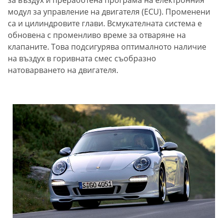
за въздух и преработена програма на електронния
модул за управление на двигателя (ECU). Променени
са и цилиндровите глави. Всмукателната система е
обновена с променливо време за отваряне на
клапаните. Това подсигурява оптималното наличие
на въздух в горивната смес съобразно
натоварването на двигателя.