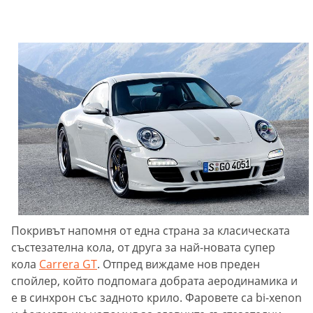
Покривът напомня от една страна за класическата
състезателна кола, от друга за най-новата супер
кола
Carrera GT
. Отпред виждаме нов преден
спойлер, който подпомага добрата аеродинамика и
е в синхрон със задното крило. Фаровете са bi-xenon