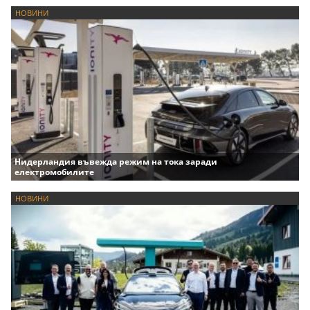
НОВИНИ
Нидерландия въвежда режим на тока заради
електромобилите
НОВИНИ