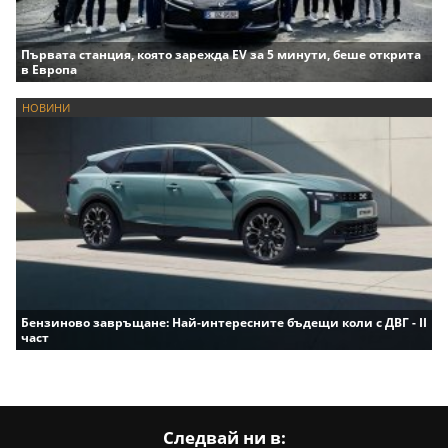
Първата станция, която зарежда EV за 5 минути, беше открита
в Европа
НОВИНИ
Бензиново завръщане: Най-интересните бъдещи коли с ДВГ - II
част
Следвай ни в: