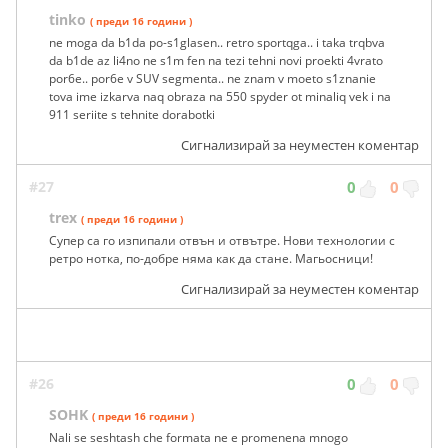
tinko
( преди 16 години )
ne moga da b1da po-s1glasen.. retro sportqga.. i taka trqbva
da b1de az li4no ne s1m fen na tezi tehni novi proekti 4vrato
por6e.. por6e v SUV segmenta.. ne znam v moeto s1znanie
tova ime izkarva naq obraza na 550 spyder ot minaliq vek i na
911 seriite s tehnite dorabotki
Сигнализирай за неуместен коментар
#27
0
0
trex
( преди 16 години )
Супер са го изпипали отвън и отвътре. Нови технологии с
ретро нотка, по-добре няма как да стане. Магьосници!
Сигнализирай за неуместен коментар
#26
0
0
SOHK
( преди 16 години )
Nali se seshtash che formata ne e promenena mnogo