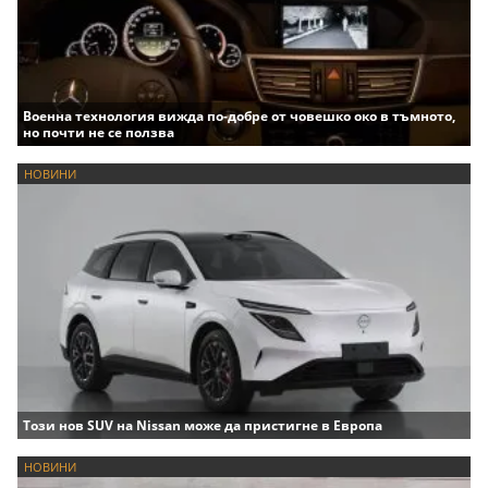
Военна технология вижда по-добре от човешко око в тъмното,
но почти не се ползва
НОВИНИ
Този нов SUV на Nissan може да пристигне в Европа
НОВИНИ