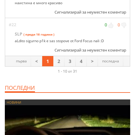
наистина е много красиво
Сигнализирай за неуместен коментар
#22
0
0
SLP
( преди 16 години )
aLdito sigurno p1k e sas stopove ot Ford Focus nali :D
Сигнализирай за неуместен коментар
<
1
2
3
4
>
първа
последна
1 - 10 от 31
ПОСЛЕДНИ
НОВИНИ