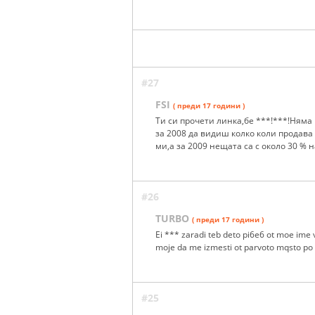
#27
FSI
( преди 17 години )
Ти си прочети линка,бе ***!***!Няма
за 2008 да видиш колко коли продава 
ми,а за 2009 нещата са с около 30 % н
#26
TURBO
( преди 17 години )
Ei *** zaradi teb deto pi6e6 ot moe ime 
moje da me izmesti ot parvoto mqsto po 
#25