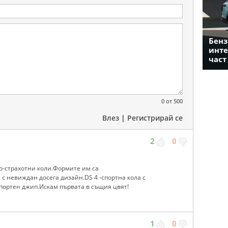
Бенз
инте
част
0
от 500
Влез
|
Регистрирай се
2
0
о-страхотни коли.Формите им са
с невиждан досега дизайн.DS 4 -спортна кола с
 спортен джип.Искам първата в същия цвят!
1
0