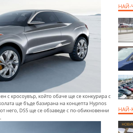
НАЙ-
н с кросоувър, който обаче ще се конкурира с
колата ще бъде базирана на концепта Hypnos
НАЙ-
 от него, DS5 ще се обзаведе с по-обикновенни
.
НОВИ