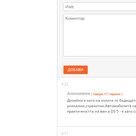
ДОБАВИ
#32
Анонимен
( преди 17 години )
Дизайна е като на колите от бъдещет
уникални,страхотни.Автомобилите са 
практичността на ван а DS 5 - е като
#31