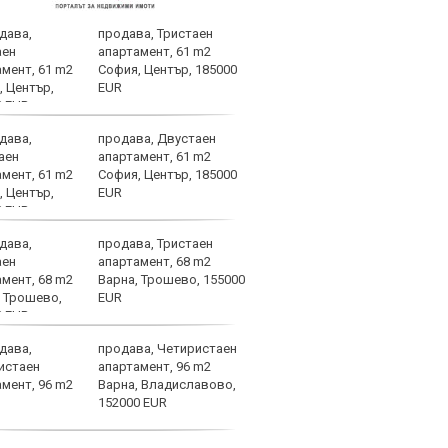
продава, Тристаен
Левс
апартамент, 61 m2
конт
София, Център, 185000
днес
EUR
продава, Двустаен
След
апартамент, 61 m2
евро
София, Център, 185000
„Лев
EUR
„Лок
в първенството на Българ
продава, Тристаен
Пеп 
апартамент, 68 m2
Куку
Варна, Трошево, 155000
EUR
продава, Четиристаен
Напо
апартамент, 96 m2
напа
Варна, Владиславово,
за з
152000 EUR