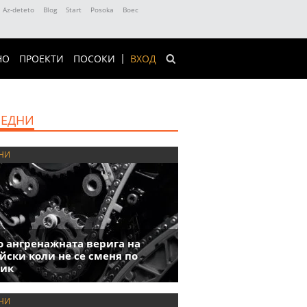
Az-deteto
Blog
Start
Posoka
Boec
НО
ПРОЕКТИ
ПОСОКИ
ВХОД
ЕДНИ
НИ
 ангренажната верига на
йски коли не се сменя по
фик
НИ