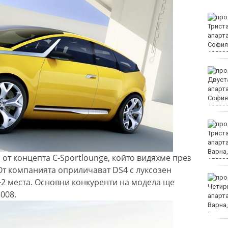
РЗИ: Растат случаите на
затлъстяване сред
учениците във
Варненско
Временно са
преустановени
административните
услуги в КАТ - Варна и
Трето РУ
Сред еврейските
младежи в Банско
имало и нидерландци
от концепта C-Sportlounge, който видяхме през
 От компанията оприличават DS4 с луксозен
Тийнейджърите били
+2 места. Основни конкуренти на модела ще
повече от час жертвата
008.
си на Младежкия хълм в
Пловдив