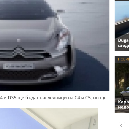
Buga
шедь
НОВИ
4 и DS5 ще бъдат наследници на C4 и C5, но ще
Кара
недо