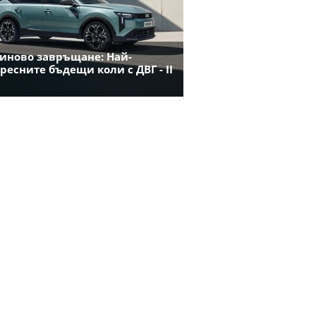
иново завръщане: Най-
ресните бъдещи коли с ДВГ - II