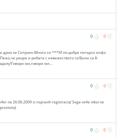
0
0
 и дума за Ситроен.Много си ***!И по-добре потърси инфо
Пежо,че умори и рибата с невежеството си!Били са 8-
адолу!Говори ми,говори ми...
0
0
v4er na 26.06.2009 si nspravih registraciq! Sega ve4e nikoi ne
prostotiq!
0
0