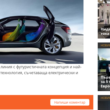
Нид
тока
НОВИ
 линия с футуристичната концепция и най-
технология, съчетаваща електрически и
Първ
за 5
Евро
НОВИ
Напиши коментар