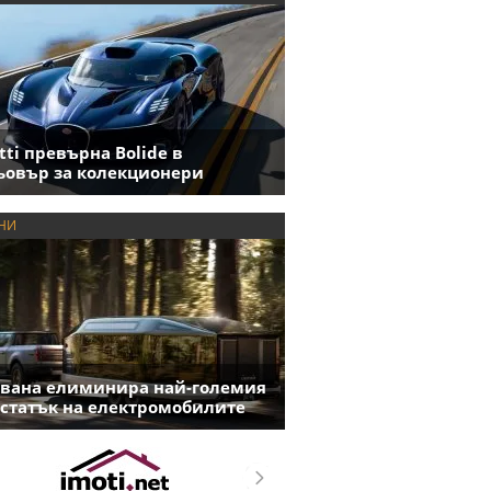
tti превърна Bolide в
овър за колекционери
НИ
вана елиминира най-големия
статък на електромобилите