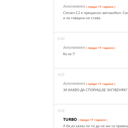
Анонимен
( преди 17 години )
Citroen C2 е прекрасен автомобил. См
и за товарна не става.
#30
Анонимен
( преди 17 години )
Ko ve !?
#29
Анонимен
( преди 17 години )
ЗА КАКВО ДА СПОРИШ,БЕ ЗАГУБЕНЯК?
#28
TURВО
( преди 17 години )
А бе,аз казах ли ти да не ми се прави