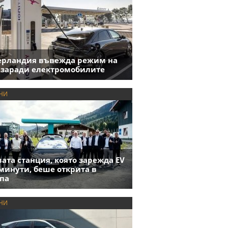
ерландия въвежда режим на
 заради електромобилите
НИ
ата станция, която зарежда EV
 минути, беше открита в
па
НИ