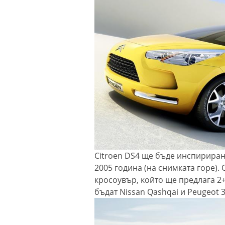
Citroen DS4 ще бъде инспириран 
2005 гoдина (на снимката горе).
кросоувър, който ще предлага 2
бъдат Nissan Qashqai и Peugeot 3