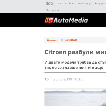
Investor
Dnes
Bloombergtv
Bulgaria 
Chernomore
Начало
НОВИНИ
Citroen разбули ми
И двата модела трябва да стъп
тях не се знаеше почти нищо.
16
25.06.2009 18:18