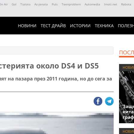
On Air
Gol
Tialoto
Az-jenata
Puls
Teenproblem
Automedia
Imoti.net
Rabota
НОВИНИ
ТЕСТ ДРАЙВ
ИСТОРИИ
ТЕХНИКА
ПОЛЕЗ
ПОСЛ
стерията около DS4 и DS5
НОВИ
ят на пазара през 2011 година, но до сега за
Защо
кита
гра
НОВИ