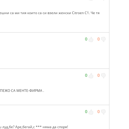
ешни са ми тия които са си взели женски Citroen C1. Че тя
0
0
0
0
 ПЕЖО СА МЕНТЕ-ФИРМА .
0
0
ш луд,бе? Аре,бегай,с *** няма да споря!