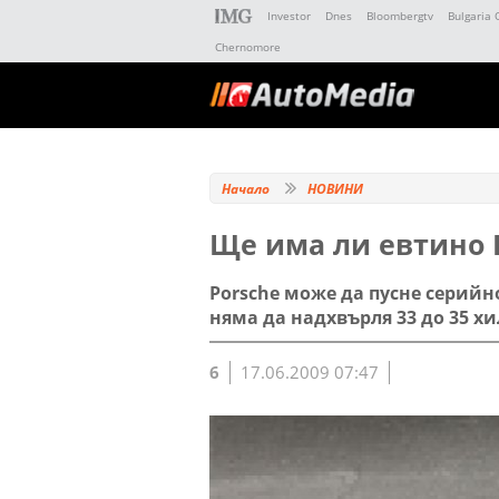
Investor
Dnes
Bloombergtv
Bulgaria 
Chernomore
Начало
НОВИНИ
Ще има ли евтино 
Porsche може да пусне серийн
няма да надхвърля 33 до 35 хи
6
17.06.2009 07:47