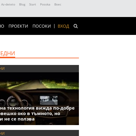
Az-deteto
Blog
Start
Posoka
Boec
НО
ПРОЕКТИ
ПОСОКИ
ВХОД
ЕДНИ
НИ
на технология вижда по-добре
овешко око в тъмното, но
и не се ползва
НИ