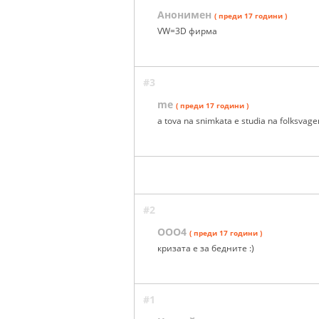
Анонимен
( преди 17 години )
VW=3D фирма
#3
me
( преди 17 години )
a tova na snimkata e studia na folksvagen
#2
ООО4
( преди 17 години )
кризата е за бедните :)
#1