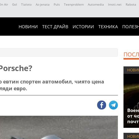
On Air
Gol
Tialoto
Az-jenata
Puls
Teenproblem
Automedia
Imoti.net
Rabota
НОВИНИ
ТЕСТ ДРАЙВ
ИСТОРИИ
ТЕХНИКА
ПОЛЕЗ
ПОСЛ
Porsche?
НОВИ
о евтин спортен автомобил, чиято цена
ляди евро.
Воен
от ч
почт
НОВИ