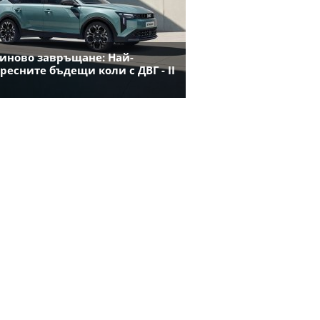
иново завръщане: Най-
ресните бъдещи коли с ДВГ - II