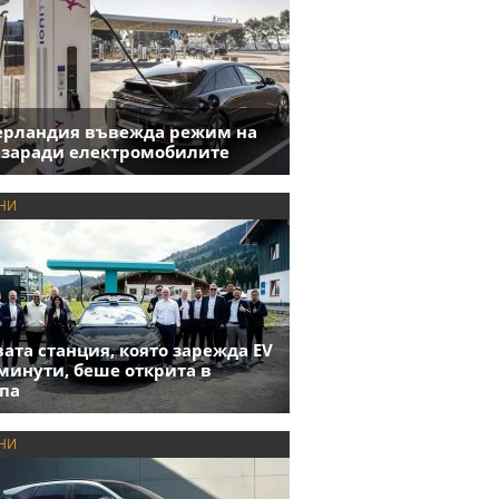
ерландия въвежда режим на
 заради електромобилите
НИ
ата станция, която зарежда EV
 минути, беше открита в
па
НИ