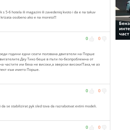
s 5-6 hotela ili magazini ili zavedeniq kvoto i da e na takuv
krizata osobeno ako e na moreto!!!
Бенз
инте
част
0
0
Преди години едни сеати ползваха двигатели на Порше
 двигателите.Деу Тико беше в пъти по-безпроблемна от
а частите им бяха не високи,а зверски високи!Така,че аз
пект към името Порше.
0
0
da se stabilizirat pyk sled tova da razrabotvat evtini modeli.
0
0