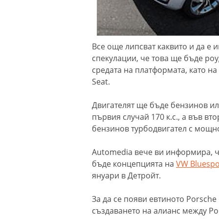
Все още липсват каквито и да е 
спекулации, че това ще бъде ро
средата на платформата, като на
Seat.
Двигателят ще бъде бензинов ил
първия случай 170 к.с., а във вт
бензинов турбодвигател с мощнос
Automedia вече ви информира, ч
бъде концепцията на
VW Bluespo
януари в Детройт.
За да се появи евтиното Porsch
създаването на алианс между Por