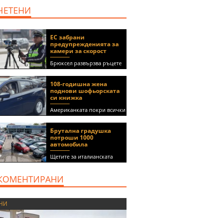
дава под наем, Офис,
ЧЕТЕНИ
100 m2 София, Център,
800 EUR
ЕС забрани
предупрежденията за
камери за скорост
Брюксел развързва ръцете
на правителствата за
спиране на функции в
108-годишна жена
приложения като Waze и
поднови шофьорската
Google Maps
си книжка
Американката покри всички
медицински изисквания, за
да получи документа
Брутална градушка
(ВИДЕО)
потроши 1000
автомобила
Щетите за италианската
автокъща се оценяват на 5
милиона евро
КОМЕНТИРАНИ
НИ