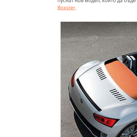
пуснат нов модел, който да бъд
Boxster
.