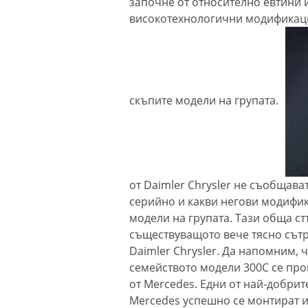
започне от относително евтини и
високотехнологични модификаци
скъпите модели на групата.
от Daimler Chrysler не съобщава
серийно и какви негови модифи
модели на групата. Тази обща ст
съществуващото вече тясно сътр
Daimler Chrysler. Да напомним, ч
семейството модели 300С се про
от Mercedes. Едни от най-добри
Mercedes успешно се монтират и