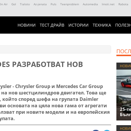
On Air
Gol
Tialoto
Az-jenata
Puls
Teenproblem
Automedia
Imoti.net
Rabota
НОВИНИ
ТЕСТ ДРАЙВ
ИСТОРИИ
ТЕХНИКА
ПОЛЕЗ
ПОСЛ
DES РАЗРАБОТВАТ НОВ
НОВИ
sler - Chrysler Group и Mercedes Car Group
 на нов шестцилиндров двигател. Това ще
, който според шефа на групата Daimler
ави основата на цяла нова гама от агрегати
25-т
олзват при новите модели и на европейския
Бълг
упата.
НОВИ