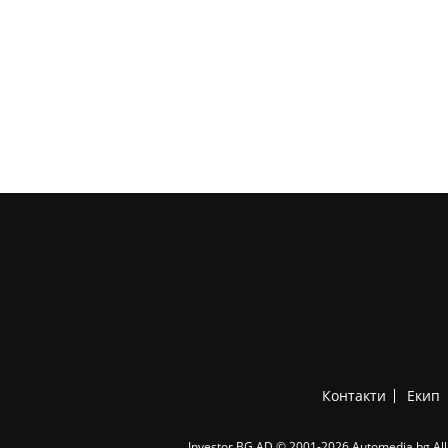
Контакти
Екип
Investor.BG AD © 2001-2026 Automedia.bg All 