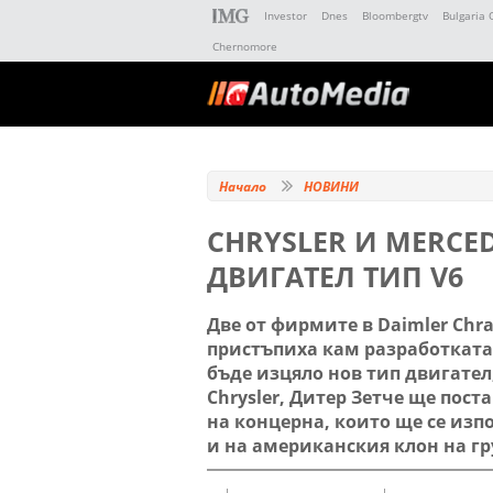
Investor
Dnes
Bloombergtv
Bulgaria 
Chernomore
Начало
НОВИНИ
CHRYSLER И MERCE
ДВИГАТЕЛ ТИП V6
Две от фирмите в Daimler Chray
пристъпиха кам разработката
бъде изцяло нов тип двигател
Chrysler, Дитер Зетче ще пост
на концерна, които ще се изп
и на американския клон на гр