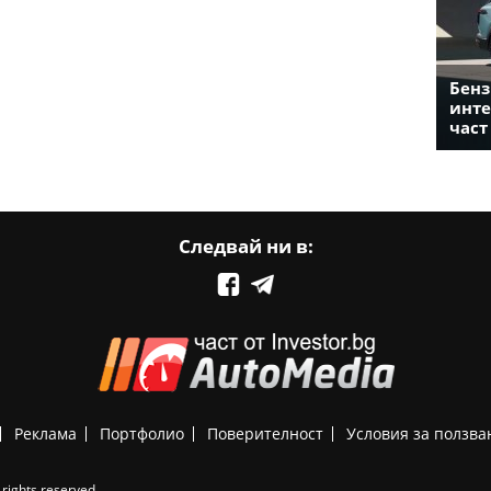
Бенз
инте
част
Следвай ни в:
Реклама
Портфолио
Поверителност
Условия за ползва
rights reserved.