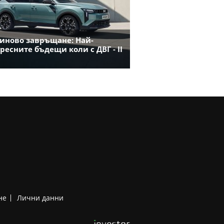
иново завръщане: Най-
ресните бъдещи коли с ДВГ - II
не
Лични данни