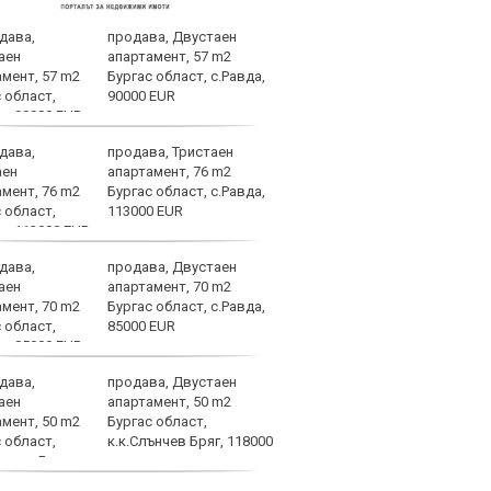
продава, Двустаен
Не м
апартамент, 57 m2
ФИФА
Бургас област, с.Равда,
Джан
90000 EUR
подк
продава, Тристаен
Евро
апартамент, 76 m2
изли
Бургас област, с.Равда,
миси
113000 EUR
продава, Двустаен
Левс
апартамент, 70 m2
неви
Бургас област, с.Равда,
орби
85000 EUR
продава, Двустаен
Голя
апартамент, 50 m2
поле
Бургас област,
Каза
к.к.Слънчев Бряг, 118000