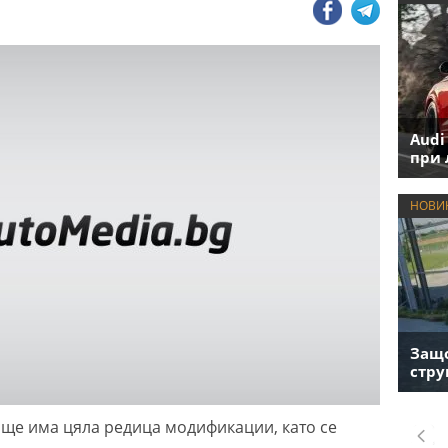
Audi
при 
НОВИ
Защо
стру
л ще има цяла редица модификации, като се