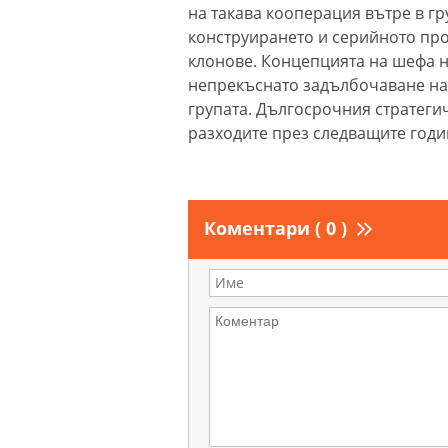
на такава кооперация вътре в гр
конструирането и серийното про
клонове. Концепцията на шефа на
непрекъснато задълбочаване на
групата. Дългосрочния стратегич
разходите през следващите годин
Коментари ( 0 )