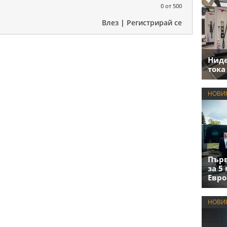
0
от 500
Влез
|
Регистрирай се
Нид
тока
НОВИ
Първ
за 5
Евро
НОВИ