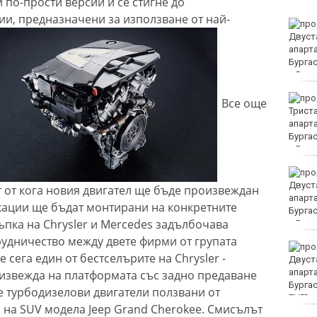
 по-прости версии и се стигне до
и, предназначени за използване от най-
Мачовете и спортът по
ТВ днес (6 август)
Виц на деня - 6 август
Все още
21 ранени при
катастрофи у нас през
т от кога новия двигател ще бъде произвеждан
последните 24 часа
кации ще бъдат монтирани на конкретните
ъпка на Chrysler и Mercedes задълбочава
удничество между двете фирми от групата
Времето във Варна на 6
е сега един от бестселърите на Chrysler -
август 2026
извежда на платформата със задно предаване
те турбодизелови двигатели ползвани от
EUR
 на SUV модела Jeep Grand Cherokee. Смисълът