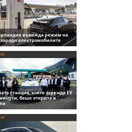
ерландия въвежда режим на
 заради електромобилите
НИ
ата станция, която зарежда EV
 минути, беше открита в
па
НИ