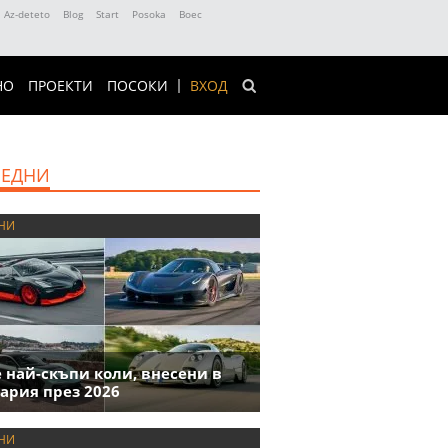
Az-deteto
Blog
Start
Posoka
Boec
НО
ПРОЕКТИ
ПОСОКИ
ВХОД
ЕДНИ
НИ
е най-скъпи коли, внесени в
ария през 2026
НИ