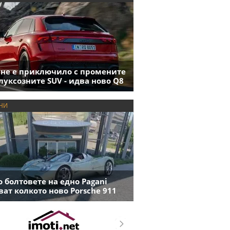
 не е приключило с промените
луксозните SUV - идва ново Q8
НИ
 болтовете на едно Pagani
ват колкото ново Porsche 911